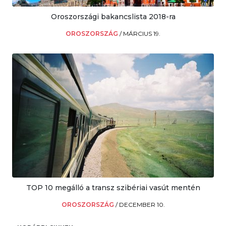
Oroszországi bakancslista 2018-ra
OROSZORSZÁG
/
MÁRCIUS 19.
TOP 10 megálló a transz szibériai vasút mentén
OROSZORSZÁG
/
DECEMBER 10.