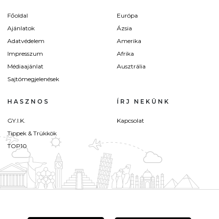
Főoldal
Európa
Ajánlatok
Ázsia
Adatvédelem
Amerika
Impresszum
Afrika
Médiaajánlat
Ausztrália
Sajtómegjelenések
HASZNOS
ÍRJ NEKÜNK
GY.I.K.
Kapcsolat
Tippek & Trükkök
TOP10