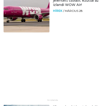
jelentett csődöt: ezúttal az
izlandi WOW Air!
HÍREK
/
MÁRCIUS 28.