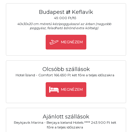
Budapest ⇄ Keflavík
49.000 Ft/fő
40x30x20 cm méretű kézipoggyásszal az árban (nagyobb
poggyász, feladható bőrönd extra költség)
MEGNÉZEM
Olcsóbb szállások
Hotel Ísland - Comfort 166.650 Ft két főre a teljes időszakra
MEGNÉZEM
Ajánlott szállások
Reykjavik Marina - Berjaya Iceland Hotels **** 243.900 Ft két
főre a teljes időszakra