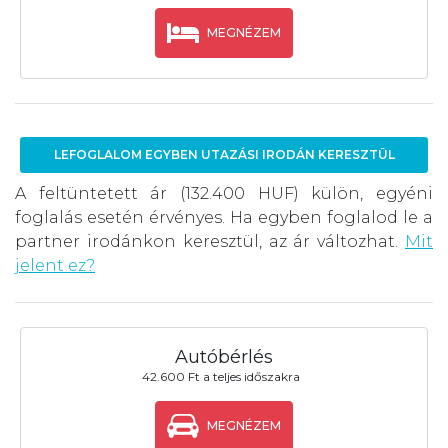
MEGNÉZEM
LEFOGLALOM EGYBEN UTAZÁSI IRODÁN KERESZTÜL
A feltüntetett ár (132.400 HUF) külön, egyéni
foglalás esetén érvényes. Ha egyben foglalod le a
partner irodánkon keresztül, az ár változhat.
Mit
jelent ez?
Autóbérlés
42.600 Ft a teljes időszakra
MEGNÉZEM