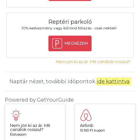
Reptéri parkoló
10% kedvezmény vagy bőrönd fóliázás - csak nektek!
MEGNÉZEM
Nem jön ki az ár. Mit csinálok rosszul?
Naptár nézet, további időpontok
ide kattintva
.
Powered by
GetYourGuide
Nem jön ki az ár. Mit
Airbnb
csinálok rosszul?
10.100 Ft kupon
Elolvasom