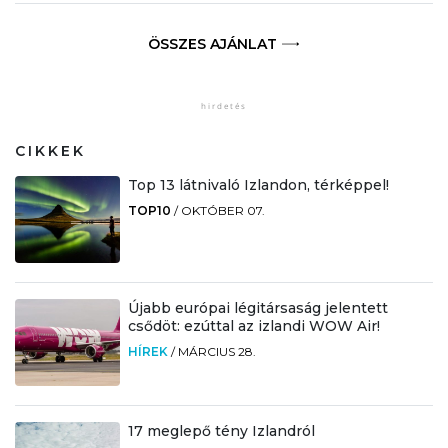
ÖSSZES AJÁNLAT
CIKKEK
Top 13 látnivaló Izlandon, térképpel!
TOP10
/
OKTÓBER 07.
Újabb európai légitársaság jelentett
csődöt: ezúttal az izlandi WOW Air!
HÍREK
/
MÁRCIUS 28.
17 meglepő tény Izlandról