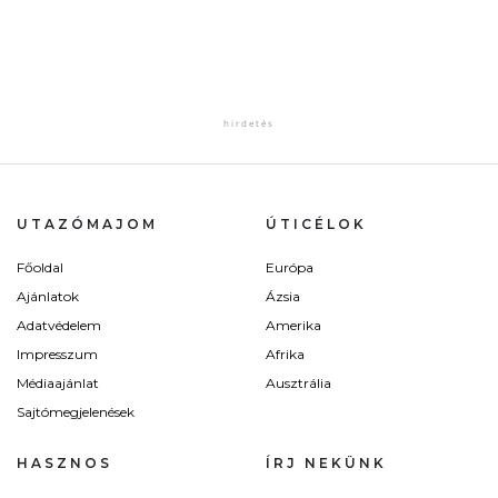
UTAZÓMAJOM
ÚTICÉLOK
Főoldal
Európa
Ajánlatok
Ázsia
Adatvédelem
Amerika
Impresszum
Afrika
Médiaajánlat
Ausztrália
Sajtómegjelenések
HASZNOS
ÍRJ NEKÜNK