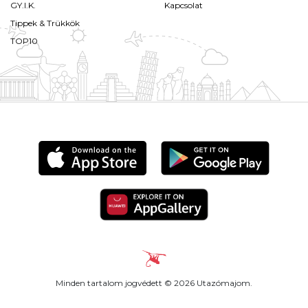
GY.I.K.
Kapcsolat
Tippek & Trükkök
TOP10
Minden tartalom jogvédett © 2026 Utazómajom.