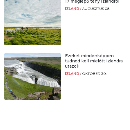
17 meglepő tény Izlandról
IZLAND
/
AUGUSZTUS 08.
Ezeket mindenképpen
tudnod kell mielőtt Izlandra
utazol!
IZLAND
/
OKTÓBER 30.