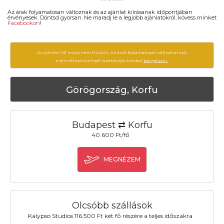
Az árak folyamatosan változnak és az ajánlat kiírásanak időpontjában
érvényesek. Döntsd gyorsan. Ne maradj le a legjobb ajánlatokról, kövess minket
Facebookon
!
Az ajánlat 1131 napja nem frissült. Az árak folyamatosan változhatnak,
ezért célszerű a legfrissebb ajánlatokat
böngészni.
Görögország, Korfu
Budapest ⇄ Korfu
40.600 Ft/fő
MEGNÉZEM
Olcsóbb szállások
Kalypso Studios 116.500 Ft két fő részére a teljes időszakra