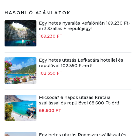
HASONLÓ AJÁNLATOK
Egy hetes nyaralás Kefalónián 169.230 Ft-
ért! Szállás + repülőjegy!
169.230 FT
Egy hetes utazás Lefkadára hotellel és
repülővel 102.350 Ft-ért!
102.350 FT
Micsoda? 6 napos utazás Krétára
szállással és repülővel 68.600 Ft-ért!
68.600 FT
Egy hetes utazás Rodoszra szállással és