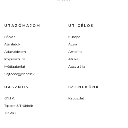
UTAZÓMAJOM
ÚTICÉLOK
Főoldal
Európa
Ajánlatok
Ázsia
Adatvédelem
Amerika
Impresszum
Afrika
Médiaajánlat
Ausztrália
Sajtómegjelenések
HASZNOS
ÍRJ NEKÜNK
GY.I.K.
Kapcsolat
Tippek & Trükkök
TOP10