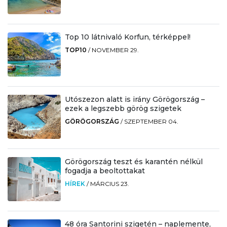
Top 10 látnivaló Korfun, térképpel!
TOP10
/
NOVEMBER 29.
Utószezon alatt is irány Görögország –
ezek a legszebb görög szigetek
GÖRÖGORSZÁG
/
SZEPTEMBER 04.
Görögország teszt és karantén nélkül
fogadja a beoltottakat
HÍREK
/
MÁRCIUS 23.
48 óra Santorini szigetén – naplemente,