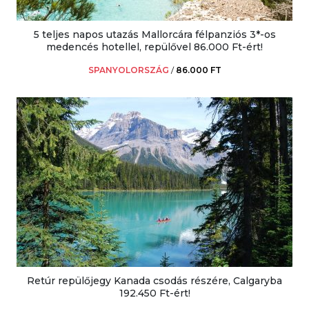
5 teljes napos utazás Mallorcára félpanziós 3*-os
medencés hotellel, repülővel 86.000 Ft-ért!
SPANYOLORSZÁG
/
86.000 FT
Retúr repülőjegy Kanada csodás részére, Calgaryba
192.450 Ft-ért!