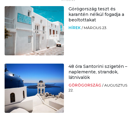
Görögország teszt és
karantén nélkül fogadja a
beoltottakat
HÍREK
/
MÁRCIUS 23.
48 óra Santorini szigetén –
naplemente, strandok,
látnivalók
GÖRÖGORSZÁG
/
AUGUSZTUS
22.