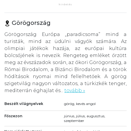
Görögország
Görögország Európa „paradicsoma” mind a
turisták, mind az üdülni vágyók számára. Az
olimpiai játékok hazája, az európai kultúra
bölcsőjének is nevezik. Rengeteg emléket őrzött
meg az évszázadok során, az ókori Görögország, a
Római Birodalom, a Bizánci Birodalom és a török
hódítások nyomai mind fellelhetőek. A görög
szigetvilág nagyon változatos, a türkizkék tenger,
mediterrán éghajlat és...
tovább »
Beszélt világnyelvek
görög, kevés angol
Főszezon
június, július, augusztus,
szeptember