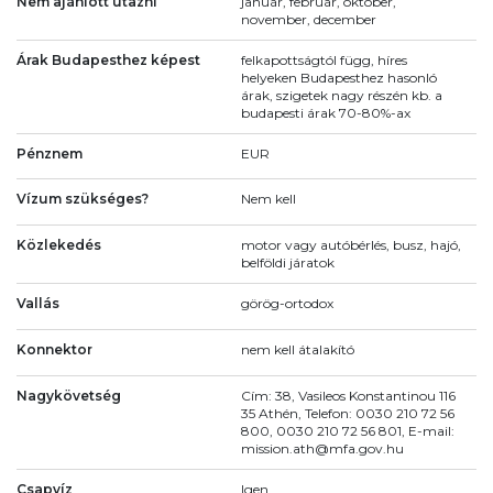
Nem ajánlott utazni
január, február, október,
november, december
Árak Budapesthez képest
felkapottságtól függ, híres
helyeken Budapesthez hasonló
árak, szigetek nagy részén kb. a
budapesti árak 70-80%-ax
Pénznem
EUR
Vízum szükséges?
Nem kell
Közlekedés
motor vagy autóbérlés, busz, hajó,
belföldi járatok
Vallás
görög-ortodox
Konnektor
nem kell átalakító
Nagykövetség
Cím: 38, Vasileos Konstantinou 116
35 Athén, Telefon: 0030 210 72 56
800, 0030 210 72 56 801, E-mail:
mission.ath@mfa.gov.hu
Csapvíz
Igen