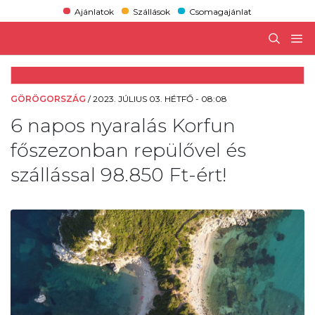
Ajánlatok
Szállások
Csomagajánlat
GÖRÖGORSZÁG
/
2023. JÚLIUS 03. HÉTFŐ - 08:08
6 napos nyaralás Korfun
főszezonban repülővel és
szállással 98.850 Ft-ért!