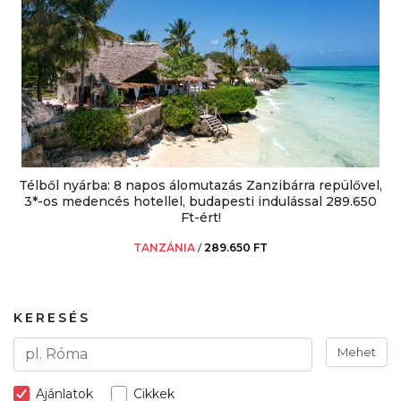
Télből nyárba: 8 napos álomutazás Zanzibárra repülővel,
3*-os medencés hotellel, budapesti indulással 289.650
Ft-ért!
TANZÁNIA
/
289.650 FT
KERESÉS
Mehet
Ajánlatok
Cikkek