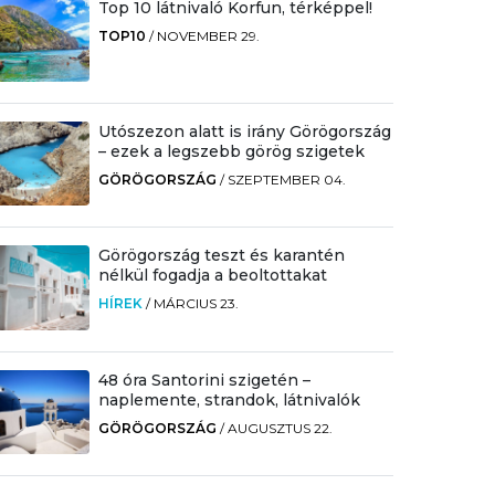
Top 10 látnivaló Korfun, térképpel!
TOP10
/
NOVEMBER 29.
Utószezon alatt is irány Görögország
– ezek a legszebb görög szigetek
GÖRÖGORSZÁG
/
SZEPTEMBER 04.
Görögország teszt és karantén
nélkül fogadja a beoltottakat
HÍREK
/
MÁRCIUS 23.
48 óra Santorini szigetén –
naplemente, strandok, látnivalók
GÖRÖGORSZÁG
/
AUGUSZTUS 22.