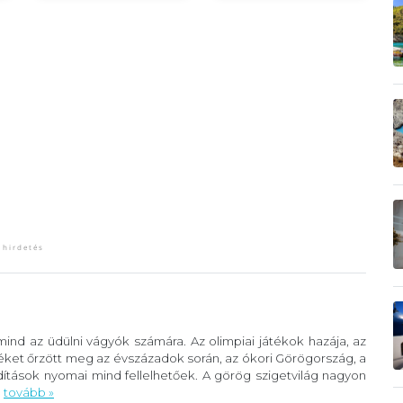
ind az üdülni vágyók számára. Az olimpiai játékok hazája, az
éket őrzött meg az évszázadok során, az ókori Görögország, a
ítások nyomai mind fellelhetőek. A görög szigetvilág nagyon
.
tovább »