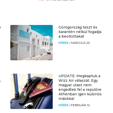
y
Görögország teszt és
karantén nélkül fogadja
a beoltottakat
HÍREK
/
MÁRCIUS 23.
UPDATE: Megkaptuk a
,
Wizz Air válaszát. Egy
magyar utast nem
engedtek fel a repülőre
Athénban igen különös
indokkal
HÍREK
/
FEBRUÁR 12.