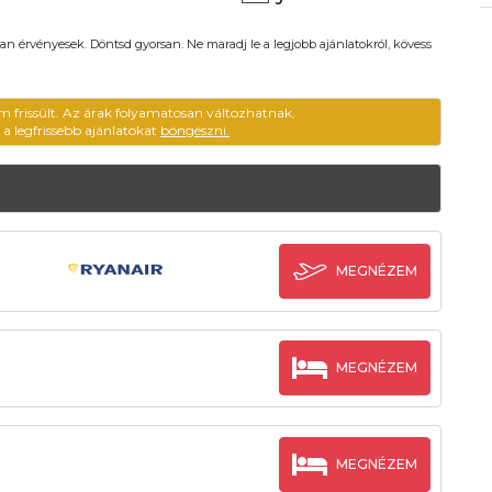
an érvényesek. Döntsd gyorsan. Ne maradj le a legjobb ajánlatokról, kövess
m frissült. Az árak folyamatosan változhatnak,
ű a legfrissebb ajánlatokat
böngészni.
MEGNÉZEM
MEGNÉZEM
MEGNÉZEM