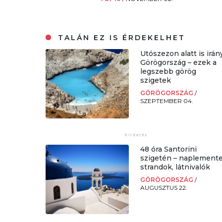
TALÁN EZ IS ÉRDEKELHET
Utószezon alatt is irán
Görögország – ezek a
legszebb görög
szigetek
GÖRÖGORSZÁG
/
SZEPTEMBER 04.
48 óra Santorini
szigetén – naplemente
strandok, látnivalók
GÖRÖGORSZÁG
/
AUGUSZTUS 22.