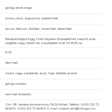
görög, kevés angol
június, július, augusztus, szeptember
január, február, október, november, december
felkapottságtól függ, híres helyeken Budapesthez hasonló árak,
szigetek nagy részén kb. a budapesti árak 70-80%-ax
EUR
Nem kell
motor vagy autóbérlés, busz, hajó, belföldi járatok
görög-ortodox
nem kell átalakító
Cím: 38, Vasileos Konstantinou 116 35 Athén, Telefon: 0030 210 72
56 800, 0030 210 72 56 801, E-mail: mission.ath@mfa.gov.hu