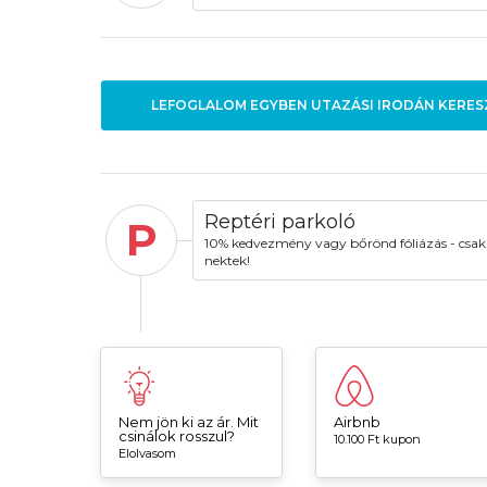
LEFOGLALOM EGYBEN UTAZÁSI IRODÁN KERES
Reptéri parkoló
P
10% kedvezmény vagy bőrönd fóliázás - csak
nektek!
Nem jön ki az ár. Mit
Airbnb
csinálok rosszul?
10.100 Ft kupon
Elolvasom