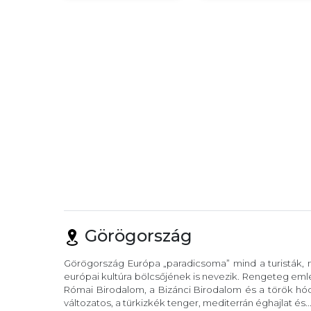
Görögország
Görögország Európa „paradicsoma” mind a turisták, m
európai kultúra bölcsőjének is nevezik. Rengeteg eml
Római Birodalom, a Bizánci Birodalom és a török hód
változatos, a türkizkék tenger, mediterrán éghajlat és..