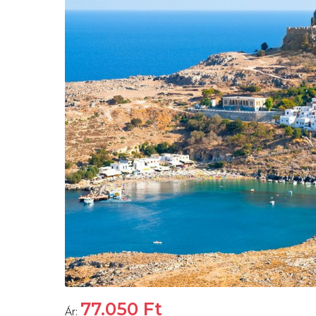
77.050
Ft
Ár: