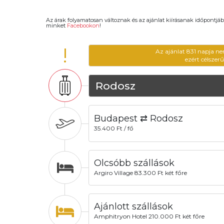
Az árak folyamatosan változnak és az ajánlat kiírásanak időpontjáb
minket
Facebookon
!
!
Az ajánlat 831 napja ne
ezért célszer
Rodosz
Budapest ⇄ Rodosz
35.400 Ft / fő
Olcsóbb szállások
Argiro Village 83.300 Ft két főre
Ajánlott szállások
Amphitryon Hotel 210.000 Ft két főre