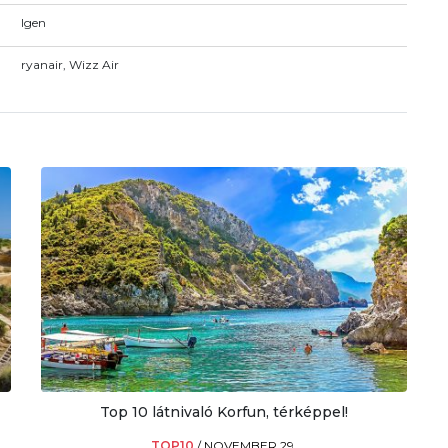
Igen
ryanair, Wizz Air
Top 10 látnivaló Korfun, térképpel!
TOP10
/
NOVEMBER 29.