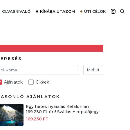
OLVASNIVALÓ
KÍNÁBA UTAZOM
ÚTI CÉLOK
Top 10 látnivalók térképpel
Európa
Tudnivalók az ajánlatok lefoglalásához
Ázsia
Tippek & Trükkök
Amerika
Utazómajom – CitySIM kártya a világutazóknak
Afrika
KERESÉS
Interjú
Ausztrália
Mehet
Élménybeszámolók
Ajánlatok
Cikkek
Szállodalátogatás
Sajtómegjelenések
HASONLÓ AJÁNLATOK
Egy hetes nyaralás Kefalónián
169.230 Ft-ért! Szállás + repülőjegy!
169.230 FT