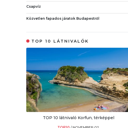
Csapvíz
Közvetlen fapados járatok Budapestről
TOP 10 LÁTNIVALÓK
TOP 10 látnivaló Korfun, térképpel
TOP10
/
NOVEMBER 02.