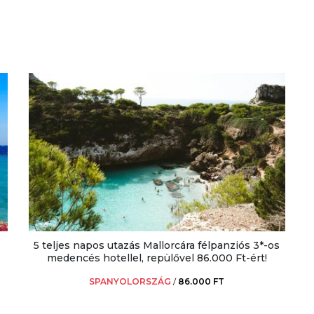
5 teljes napos utazás Mallorcára félpanziós 3*-os
medencés hotellel, repülővel 86.000 Ft-ért!
SPANYOLORSZÁG
/
86.000 FT