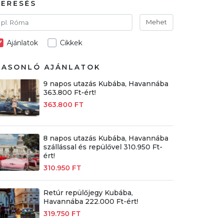
KERESÉS
Mehet
Ajánlatok
Cikkek
HASONLÓ AJÁNLATOK
9 napos utazás Kubába, Havannába
363.800 Ft-ért!
363.800 FT
8 napos utazás Kubába, Havannába
szállással és repülővel 310.950 Ft-
ért!
310.950 FT
Retúr repülőjegy Kubába,
Havannába 222.000 Ft-ért!
319.750 FT