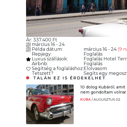
Ár:
337.400
Ft
március 16 - 24
Példa dátum:
március 16 - 24
(9 n
Repjegy:
Foglalás
Luxus szállások:
Foglalás
Hotel Terra
Airbnb:
Foglalás
Segítség a foglaláshoz:
Elolvasom
Tetszett?
Segíts egy megoszt
TALÁN EZ IS ÉRDEKELHET
10 dolog Kubáról, amit
nem gondoltam volna!
KUBA
/
AUGUSZTUS 02.