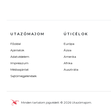
UTAZÓMAJOM
ÚTICÉLOK
Főoldal
Európa
Ajánlatok
Ázsia
Adatvédelem
Amerika
Impresszum
Afrika
Médiaajánlat
Ausztrália
Sajtómegjelenések
Minden tartalom jogvédett © 2026 Utazómajom.