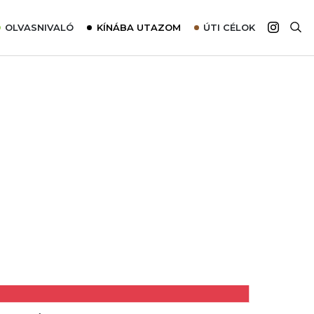
OLVASNIVALÓ
KÍNÁBA UTAZOM
ÚTI CÉLOK
Top 10 látnivalók térképpel
Európa
Tudnivalók az ajánlatok lefoglalásához
Ázsia
Tippek & Trükkök
Amerika
Utazómajom – CitySIM kártya a világutazóknak
Afrika
Interjú
Ausztrália
Élménybeszámolók
Szállodalátogatás
Sajtómegjelenések