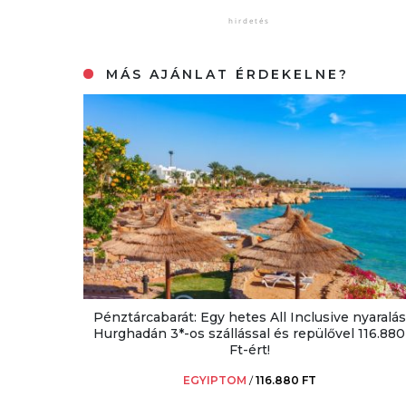
MÁS AJÁNLAT ÉRDEKELNE?
Pénztárcabarát: Egy hetes All Inclusive nyaralás
Hurghadán 3*-os szállással és repülővel 116.880
Ft-ért!
EGYIPTOM
/
116.880 FT