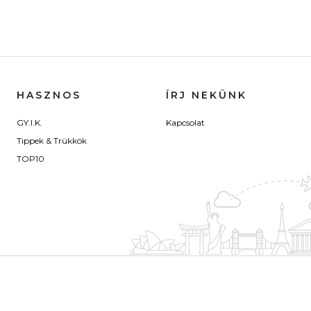
HASZNOS
ÍRJ NEKÜNK
GY.I.K.
Kapcsolat
Tippek & Trükkök
TOP10