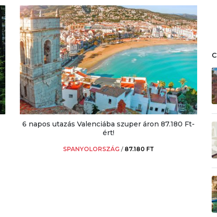
6 napos utazás Valenciába szuper áron 87.180 Ft-
ért!
SPANYOLORSZÁG
/
87.180 FT