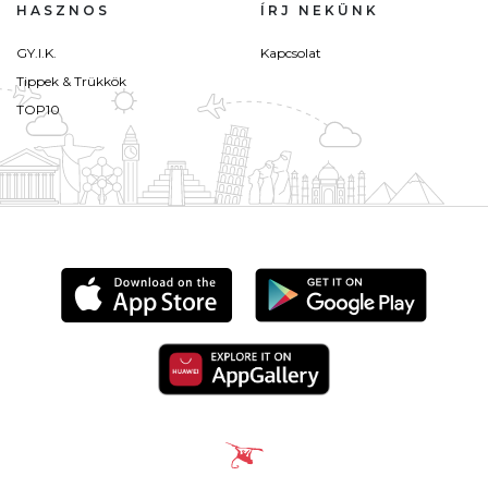
HASZNOS
ÍRJ NEKÜNK
GY.I.K.
Kapcsolat
Tippek & Trükkök
TOP10