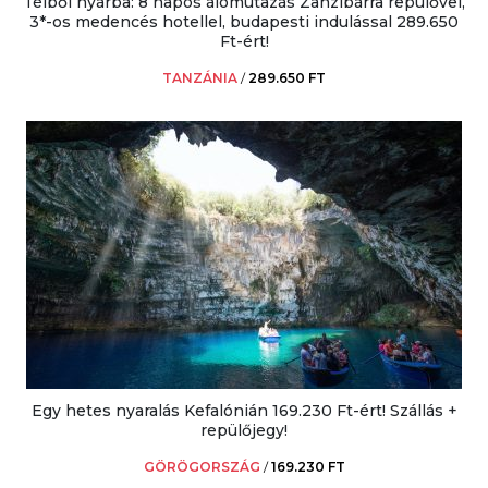
Télből nyárba: 8 napos álomutazás Zanzibárra repülővel,
3*-os medencés hotellel, budapesti indulással 289.650
Ft-ért!
TANZÁNIA
/
289.650 FT
Egy hetes nyaralás Kefalónián 169.230 Ft-ért! Szállás +
repülőjegy!
GÖRÖGORSZÁG
/
169.230 FT