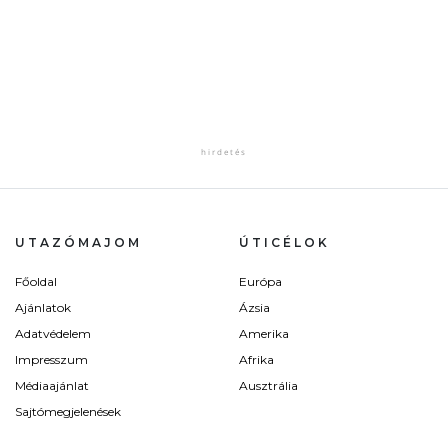
UTAZÓMAJOM
ÚTICÉLOK
Főoldal
Európa
Ajánlatok
Ázsia
Adatvédelem
Amerika
Impresszum
Afrika
Médiaajánlat
Ausztrália
Sajtómegjelenések