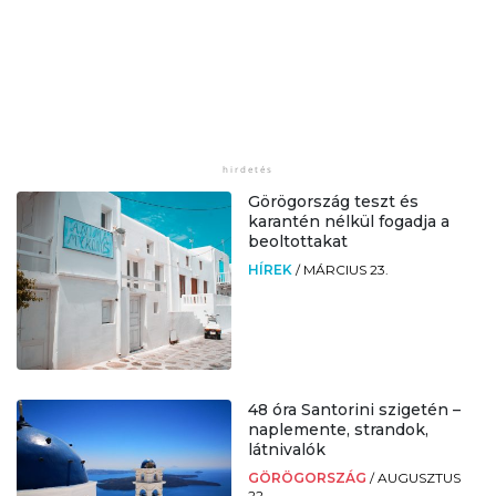
Görögország teszt és
karantén nélkül fogadja a
beoltottakat
HÍREK
/
MÁRCIUS 23.
48 óra Santorini szigetén –
naplemente, strandok,
látnivalók
GÖRÖGORSZÁG
/
AUGUSZTUS
22.