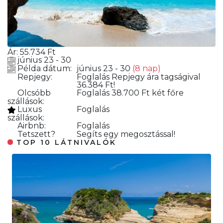
Ár:
55.734
Ft
június 23 - 30
Példa dátum:
június 23 - 30
(8 nap)
Repjegy:
Foglalás
Repjegy ára tagságival
36.384 Ft!
Olcsóbb
Foglalás
38.700 Ft két főre
szállások:
Luxus
Foglalás
szállások:
Airbnb:
Foglalás
Tetszett?
Segíts egy megosztással!
TOP 10 LÁTNIVALÓK