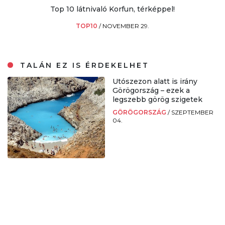
Top 10 látnivaló Korfun, térképpel!
TOP10
/
NOVEMBER 29.
TALÁN EZ IS ÉRDEKELHET
Utószezon alatt is irány
Görögország – ezek a
legszebb görög szigetek
GÖRÖGORSZÁG
/
SZEPTEMBER
04.