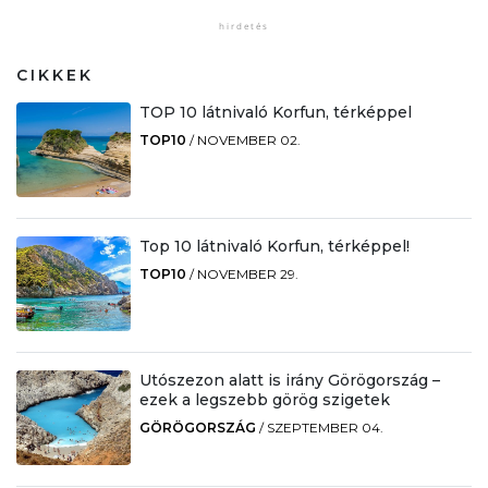
CIKKEK
TOP 10 látnivaló Korfun, térképpel
TOP10
/
NOVEMBER 02.
Top 10 látnivaló Korfun, térképpel!
TOP10
/
NOVEMBER 29.
Utószezon alatt is irány Görögország –
ezek a legszebb görög szigetek
GÖRÖGORSZÁG
/
SZEPTEMBER 04.