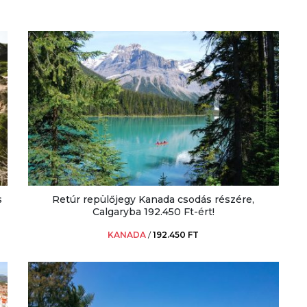
s
Retúr repülőjegy Kanada csodás részére,
Calgaryba 192.450 Ft-ért!
KANADA
/
192.450 FT