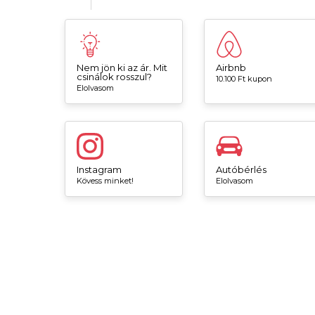
Nem jön ki az ár. Mit
Airbnb
csinálok rosszul?
10.100 Ft kupon
Elolvasom
Instagram
Autóbérlés
Kövess minket!
Elolvasom