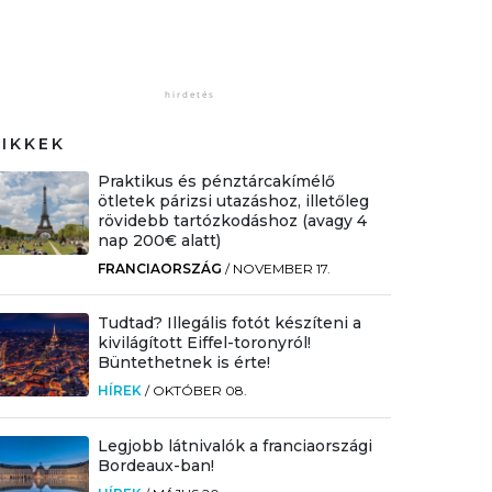
CIKKEK
Praktikus és pénztárcakímélő
ötletek párizsi utazáshoz, illetőleg
rövidebb tartózkodáshoz (avagy 4
nap 200€ alatt)
FRANCIAORSZÁG
/
NOVEMBER 17.
Tudtad? Illegális fotót készíteni a
kivilágított Eiffel-toronyról!
Büntethetnek is érte!
HÍREK
/
OKTÓBER 08.
Legjobb látnivalók a franciaországi
Bordeaux-ban!