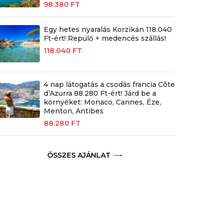
98.380 FT
Egy hetes nyaralás Korzikán 118.040
Ft-ért! Repülő + medencés szállás!
118.040 FT
4 nap látogatás a csodás francia Côte
d’Azurra 88.280 Ft-ért! Járd be a
környéket: Monaco, Cannes, Éze,
Menton, Antibes
88.280 FT
ÖSSZES AJÁNLAT