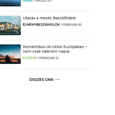
HÍREK
/
MÁJUS 20.
Utazás a mesés Baszkföldre!
ÉLMÉNYBESZÁMOLÓK
/
FEBRUÁR 15.
Romantikus úti célok Európában –
nem csak Valentin-napra
EURÓPA
/
FEBRUÁR 12.
ÖSSZES CIKK