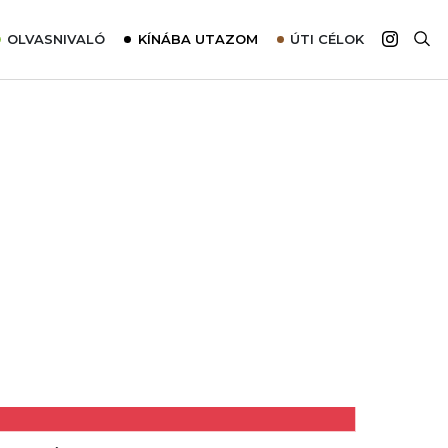
OLVASNIVALÓ
KÍNÁBA UTAZOM
ÚTI CÉLOK
Top 10 látnivalók térképpel
Európa
Tudnivalók az ajánlatok lefoglalásához
Ázsia
Tippek & Trükkök
Amerika
Utazómajom – CitySIM kártya a világutazóknak
Afrika
Interjú
Ausztrália
Élménybeszámolók
Szállodalátogatás
Sajtómegjelenések