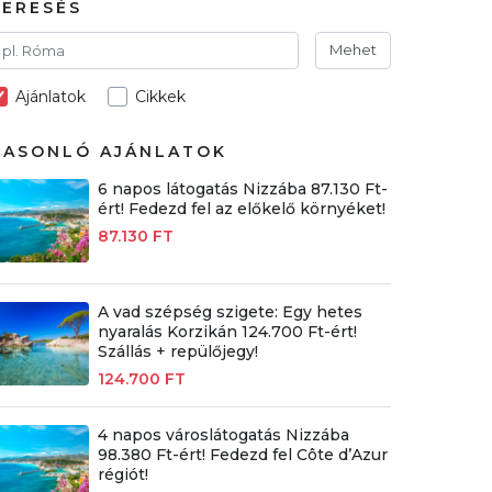
KERESÉS
Mehet
Ajánlatok
Cikkek
HASONLÓ AJÁNLATOK
6 napos látogatás Nizzába 87.130 Ft-
ért! Fedezd fel az előkelő környéket!
87.130 FT
A vad szépség szigete: Egy hetes
nyaralás Korzikán 124.700 Ft-ért!
Szállás + repülőjegy!
124.700 FT
4 napos városlátogatás Nizzába
98.380 Ft-ért! Fedezd fel Côte d’Azur
régiót!