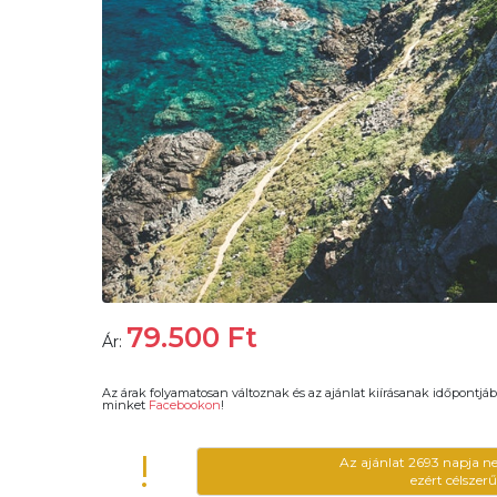
79.500
Ft
Ár:
Az árak folyamatosan változnak és az ajánlat kiírásanak időpontjáb
minket
Facebookon
!
!
Az ajánlat 2693 napja n
ezért célszer