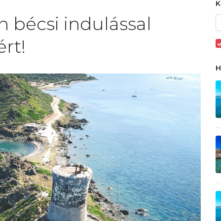
n bécsi indulással
ért!