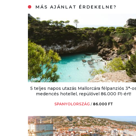
MÁS AJÁNLAT ÉRDEKELNE?
5 teljes napos utazás Mallorcára félpanziós 3*-o
medencés hotellel, repülővel 86.000 Ft-ért!
SPANYOLORSZÁG
/
86.000 FT