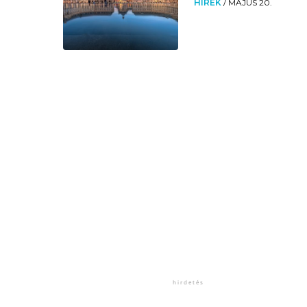
HÍREK
/
MÁJUS 20.