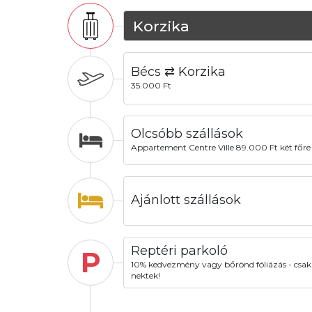
Korzika
Bécs ⇄ Korzika
35.000 Ft
Olcsóbb szállások
Appartement Centre Ville 89.000 Ft két főre
Ajánlott szállások
Reptéri parkoló
P
10% kedvezmény vagy bőrönd fóliázás - csak
nektek!