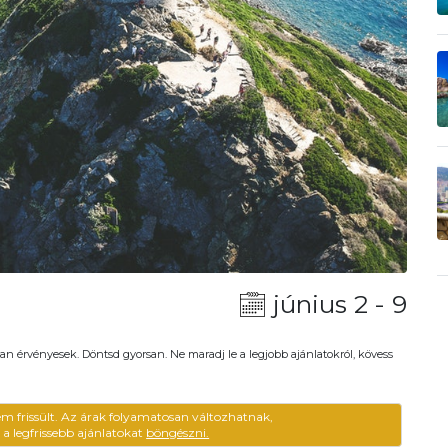
június 2 - 9
an érvényesek. Döntsd gyorsan. Ne maradj le a legjobb ajánlatokról, kövess
em frissült. Az árak folyamatosan változhatnak,
ű a legfrissebb ajánlatokat
böngészni.