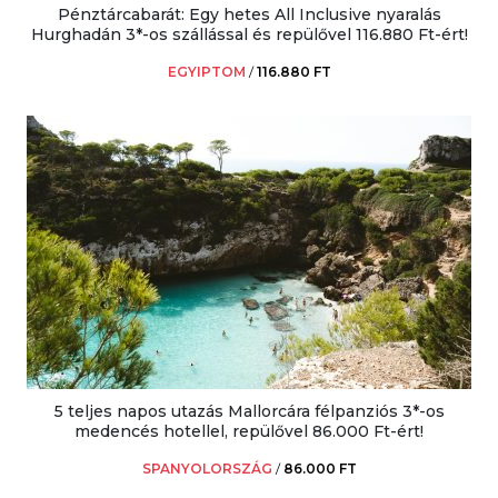
Pénztárcabarát: Egy hetes All Inclusive nyaralás
Hurghadán 3*-os szállással és repülővel 116.880 Ft-ért!
EGYIPTOM
/
116.880 FT
5 teljes napos utazás Mallorcára félpanziós 3*-os
medencés hotellel, repülővel 86.000 Ft-ért!
SPANYOLORSZÁG
/
86.000 FT