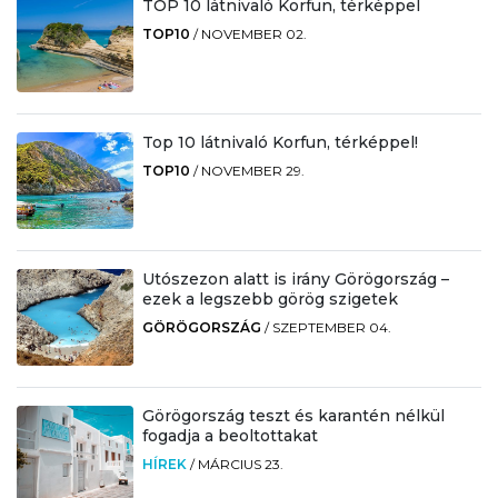
TOP 10 látnivaló Korfun, térképpel
TOP10
/
NOVEMBER 02.
Top 10 látnivaló Korfun, térképpel!
TOP10
/
NOVEMBER 29.
Utószezon alatt is irány Görögország –
ezek a legszebb görög szigetek
GÖRÖGORSZÁG
/
SZEPTEMBER 04.
Görögország teszt és karantén nélkül
fogadja a beoltottakat
HÍREK
/
MÁRCIUS 23.