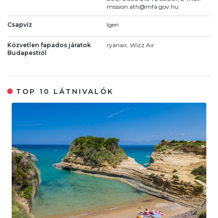
mission.ath@mfa.gov.hu
Csapvíz
Igen
Közvetlen fapados járatok
ryanair, Wizz Air
Budapestről
TOP 10 LÁTNIVALÓK