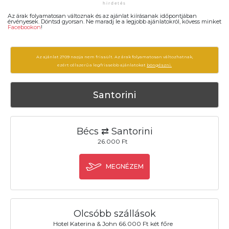
Az árak folyamatosan változnak és az ajánlat kiírásanak időpontjában
érvényesek. Döntsd gyorsan. Ne maradj le a legjobb ajánlatokról, kövess minket
Facebookon
!
Az ajánlat 2709 napja nem frissült. Az árak folyamatosan változhatnak,
ezért célszerű a legfrissebb ajánlatokat
böngészni.
Santorini
Bécs ⇄ Santorini
26.000 Ft
MEGNÉZEM
Olcsóbb szállások
Hotel Katerina & John 66.000 Ft két főre