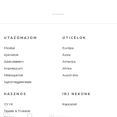
UTAZÓMAJOM
ÚTICÉLOK
Főoldal
Európa
Ajánlatok
Ázsia
Adatvédelem
Amerika
Impresszum
Afrika
Médiaajánlat
Ausztrália
Sajtómegjelenések
HASZNOS
ÍRJ NEKÜNK
GY.I.K.
Kapcsolat
Tippek & Trükkök