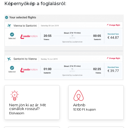
Képernyőkép a foglalásról:
Nem jön ki az ár. Mit
Airbnb
csinálok rosszul?
10.100 Ft kupon
Elolvasom