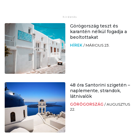
Görögország teszt és
karantén nélkül fogadja a
beoltottakat
HÍREK
/
MÁRCIUS 23.
48 óra Santorini szigetén –
naplemente, strandok,
látnivalók
GÖRÖGORSZÁG
/
AUGUSZTUS
22.