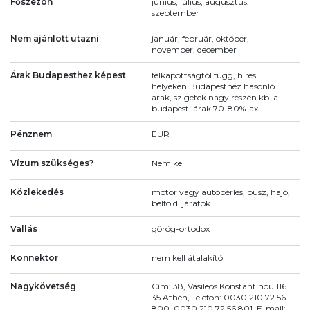
Főszezon
június, július, augusztus,
szeptember
Nem ajánlott utazni
január, február, október,
november, december
Árak Budapesthez képest
felkapottságtól függ, híres
helyeken Budapesthez hasonló
árak, szigetek nagy részén kb. a
budapesti árak 70-80%-ax
Pénznem
EUR
Vízum szükséges?
Nem kell
Közlekedés
motor vagy autóbérlés, busz, hajó,
belföldi járatok
Vallás
görög-ortodox
Konnektor
nem kell átalakító
Nagykövetség
Cím: 38, Vasileos Konstantinou 116
35 Athén, Telefon: 0030 210 72 56
800, 0030 210 72 56 801, E-mail: