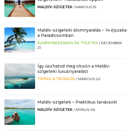
MALDÍV-SZIGETEK
/
MÁRCIUS 19.
Maldív-szigeteki álomnyaralás – 14 éjszaka
a Paradicsomban
ÉLMÉNYBESZÁMOLÓK TŐLETEK
/
DECEMBER
21.
Így úszhatod meg olcsón a Maldív-
szigeteki luxusnyaralást
TIPPEK & TRÜKKÖK
/
MÁRCIUS 02.
Maldív-szigetek – Praktikus tanácsok!
MALDÍV-SZIGETEK
/
ÁPRILIS 06.