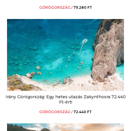
GÖRÖGORSZÁG
/
79.280 FT
Irány Görögország: Egy hetes utazás Zakynthosra 72.440
Ft-ért!
GÖRÖGORSZÁG
/
72.440 FT