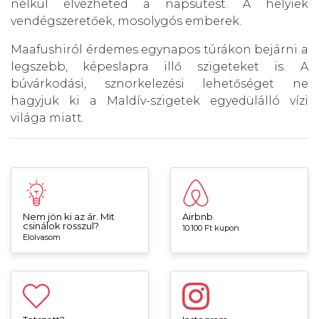
nélkül élvezheted a napsütést. A helyiek
vendégszeretőek, mosolygós emberek.
Maafushiról érdemes egynapos túrákon bejárni a
legszebb, képeslapra illő szigeteket is. A
búvárkodási, sznorkelezési lehetőséget ne
hagyjuk ki a Maldív-szigetek egyedülálló vízi
világa miatt.
Nem jön ki az ár. Mit
Airbnb
csinálok rosszul?
10.100 Ft kupon
Elolvasom