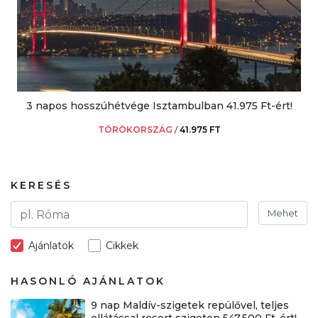
3 napos hosszúhétvége Isztambulban 41.975 Ft-ért!
TÖRÖKORSZÁG
/
41.975 FT
KERESÉS
Mehet
Ajánlatok
Cikkek
HASONLÓ AJÁNLATOK
9 nap Maldív-szigetek repülővel, teljes