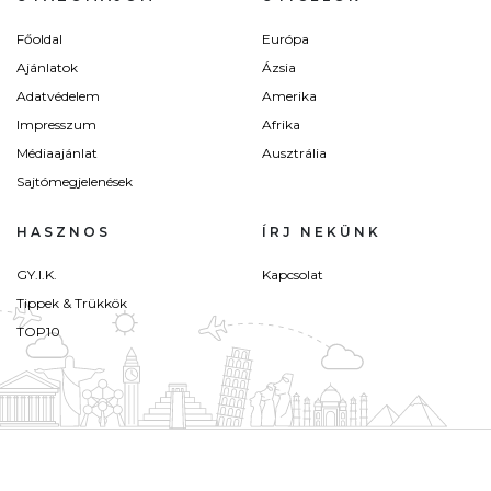
Főoldal
Európa
Ajánlatok
Ázsia
Adatvédelem
Amerika
Impresszum
Afrika
Médiaajánlat
Ausztrália
Sajtómegjelenések
HASZNOS
ÍRJ NEKÜNK
GY.I.K.
Kapcsolat
Tippek & Trükkök
TOP10