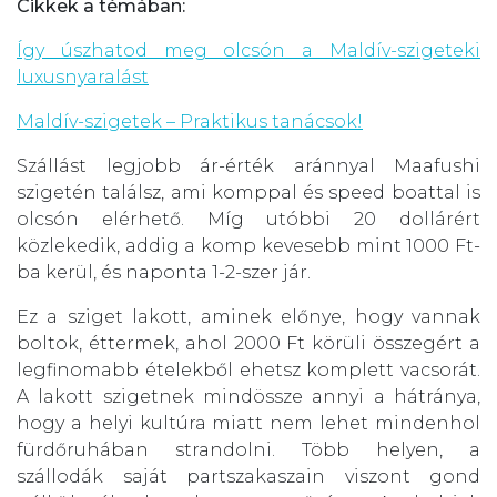
Cikkek a témában:
Így úszhatod meg olcsón a Maldív-szigeteki
luxusnyaralást
Maldív-szigetek – Praktikus tanácsok!
Szállást legjobb ár-érték aránnyal Maafushi
szigetén találsz, ami komppal és speed boattal is
olcsón elérhető. Míg utóbbi 20 dollárért
közlekedik, addig a komp kevesebb mint 1000 Ft-
ba kerül, és naponta 1-2-szer jár.
Ez a sziget lakott, aminek előnye, hogy vannak
boltok, éttermek, ahol 2000 Ft körüli összegért a
legfinomabb ételekből ehetsz komplett vacsorát.
A lakott szigetnek mindössze annyi a hátránya,
hogy a helyi kultúra miatt nem lehet mindenhol
fürdőruhában strandolni. Több helyen, a
szállodák saját partszakaszain viszont gond