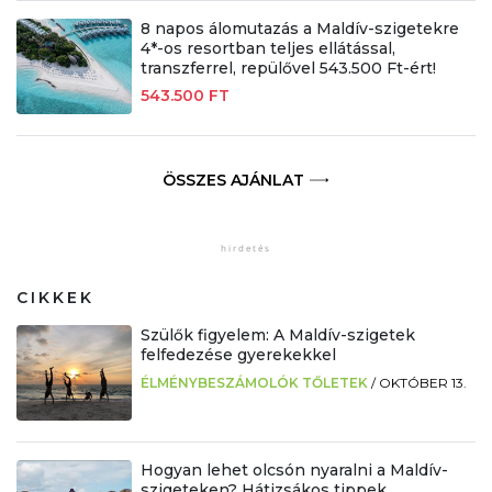
8 napos álomutazás a Maldív-szigetekre
4*-os resortban teljes ellátással,
transzferrel, repülővel 543.500 Ft-ért!
543.500 FT
ÖSSZES AJÁNLAT
CIKKEK
Szülők figyelem: A Maldív-szigetek
felfedezése gyerekekkel
ÉLMÉNYBESZÁMOLÓK TŐLETEK
/
OKTÓBER 13.
Hogyan lehet olcsón nyaralni a Maldív-
szigeteken? Hátizsákos tippek