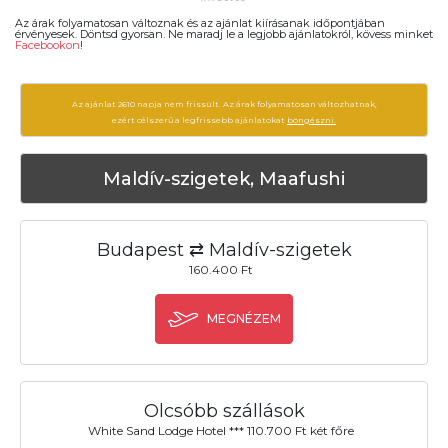
Az árak folyamatosan változnak és az ajánlat kiírásanak időpontjában
érvényesek. Döntsd gyorsan. Ne maradj le a legjobb ajánlatokról, kövess minket
Facebookon
!
Az ajánlat 2610 napja nem frissült. Az árak folyamatosan változhatnak,
ezért célszerű a legfrissebb ajánlatokat
böngészni.
Maldív-szigetek, Maafushi
Budapest ⇄ Maldív-szigetek
160.400 Ft
MEGNÉZEM
Olcsóbb szállások
White Sand Lodge Hotel *** 110.700 Ft két főre