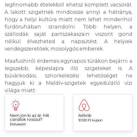
legfinomabb ételekből ehetsz komplett vacsorát.
A lakott szigetnek mindössze annyi a hátránya,
hogy a helyi kultúra miatt nem lehet mindenhol
fürdőruhában strandolni. Több helyen, a
szállodák saját partszakaszain viszont gond
nélkül élvezheted a napsütést. A helyiek
vendégszeretőek, mosolygós emberek.
Maafushiról érdemes egynapos túrákon bejárni a
legszebb, képeslapra illő szigeteket is. A
búvárkodási, sznorkelezési lehetőséget ne
hagyjuk ki a Maldív-szigetek egyedülálló vízi
világa miatt.
Nem jön ki az ár. Mit
Airbnb
csinálok rosszul?
10.100 Ft kupon
Elolvasom