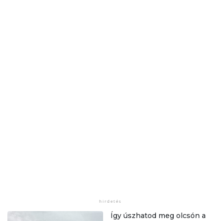
Így úszhatod meg olcsón a