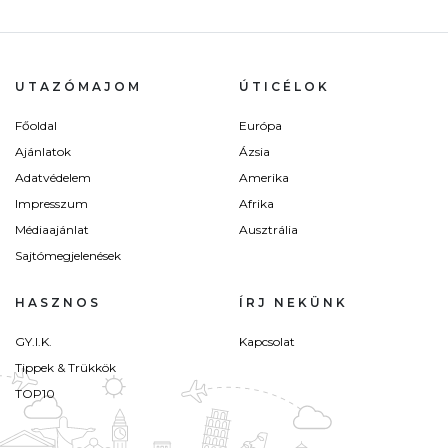
UTAZÓMAJOM
ÚTICÉLOK
Főoldal
Európa
Ajánlatok
Ázsia
Adatvédelem
Amerika
Impresszum
Afrika
Médiaajánlat
Ausztrália
Sajtómegjelenések
HASZNOS
ÍRJ NEKÜNK
GY.I.K.
Kapcsolat
Tippek & Trükkök
TOP10