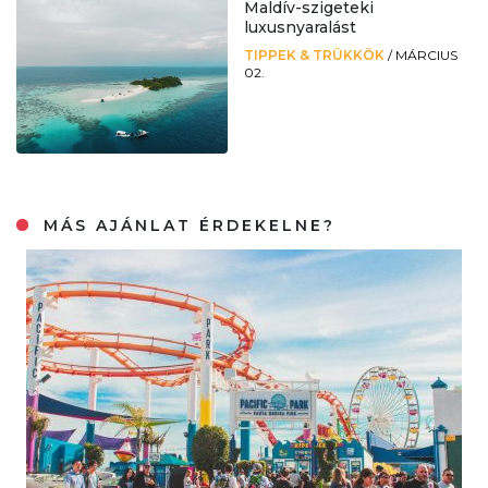
Maldív-szigeteki
luxusnyaralást
TIPPEK & TRÜKKÖK
/
MÁRCIUS
02.
MÁS AJÁNLAT ÉRDEKELNE?