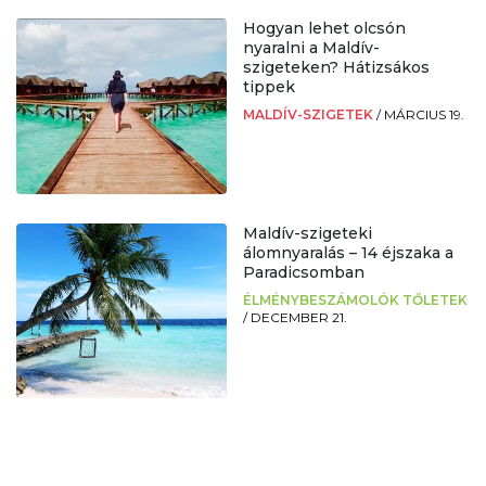
Hogyan lehet olcsón
nyaralni a Maldív-
szigeteken? Hátizsákos
tippek
MALDÍV-SZIGETEK
/
MÁRCIUS 19.
Maldív-szigeteki
álomnyaralás – 14 éjszaka a
Paradicsomban
ÉLMÉNYBESZÁMOLÓK TŐLETEK
/
DECEMBER 21.