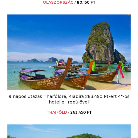
OLASZORSZÁG
/
80.150 FT
9 napos utazás Thaiföldre, Krabira 263.450 Ft-ért 4*-os
hotellel, repülővel!
THAIFÖLD
/
263.450 FT