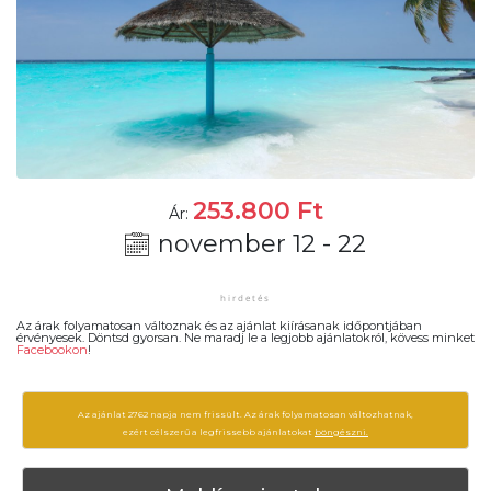
253.800
Ft
Ár:
november 12 - 22
Az árak folyamatosan változnak és az ajánlat kiírásanak időpontjában
érvényesek. Döntsd gyorsan. Ne maradj le a legjobb ajánlatokról, kövess minket
Facebookon
!
Az ajánlat 2762 napja nem frissült. Az árak folyamatosan változhatnak,
ezért célszerű a legfrissebb ajánlatokat
böngészni.