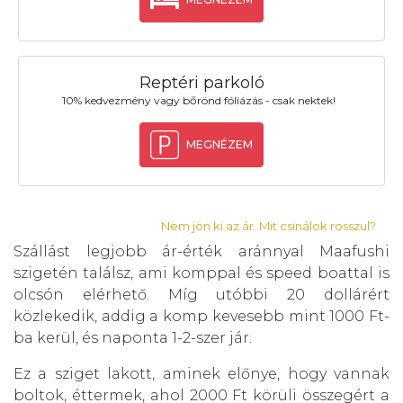
Reptéri parkoló
10% kedvezmény vagy bőrönd fóliázás - csak nektek!
MEGNÉZEM
Nem jön ki az ár. Mit csinálok rosszul?
Szállást legjobb ár-érték aránnyal Maafushi
szigetén találsz, ami komppal és speed boattal is
olcsón elérhető. Míg utóbbi 20 dollárért
közlekedik, addig a komp kevesebb mint 1000 Ft-
ba kerül, és naponta 1-2-szer jár.
Ez a sziget lakott, aminek előnye, hogy vannak
boltok, éttermek, ahol 2000 Ft körüli összegért a