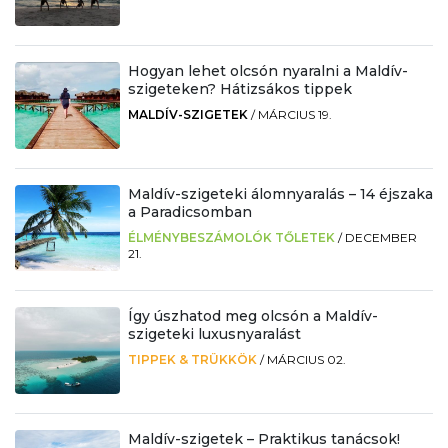
Hogyan lehet olcsón nyaralni a Maldív-
szigeteken? Hátizsákos tippek
MALDÍV-SZIGETEK
/
MÁRCIUS 19.
Maldív-szigeteki álomnyaralás – 14 éjszaka
a Paradicsomban
ÉLMÉNYBESZÁMOLÓK TŐLETEK
/
DECEMBER
21.
Így úszhatod meg olcsón a Maldív-
szigeteki luxusnyaralást
TIPPEK & TRÜKKÖK
/
MÁRCIUS 02.
Maldív-szigetek – Praktikus tanácsok!