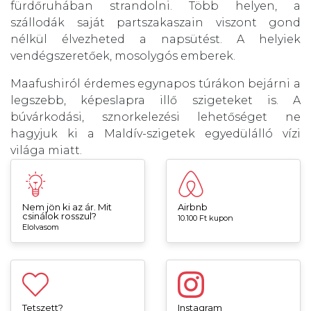
fürdőruhában strandolni. Több helyen, a
szállodák saját partszakaszain viszont gond
nélkül élvezheted a napsütést. A helyiek
vendégszeretőek, mosolygós emberek.
Maafushiról érdemes egynapos túrákon bejárni a
legszebb, képeslapra illő szigeteket is. A
búvárkodási, sznorkelezési lehetőséget ne
hagyjuk ki a Maldív-szigetek egyedülálló vízi
világa miatt.
Nem jön ki az ár. Mit
Airbnb
csinálok rosszul?
10.100 Ft kupon
Elolvasom
Tetszett?
Instagram