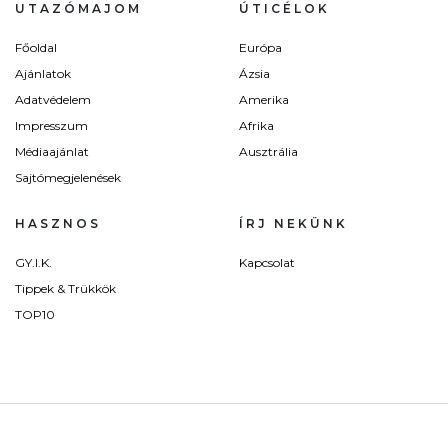
UTAZÓMAJOM
ÚTICÉLOK
Főoldal
Európa
Ajánlatok
Ázsia
Adatvédelem
Amerika
Impresszum
Afrika
Médiaajánlat
Ausztrália
Sajtómegjelenések
HASZNOS
ÍRJ NEKÜNK
GY.I.K.
Kapcsolat
Tippek & Trükkök
TOP10