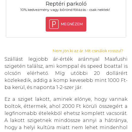
Reptéri parkoló
10% kedvezmény vagy bőrönd fóliázás - csak nektek!
MEGNÉZEM
Nem jön ki az ár. Mit csinálok rosszul?
Szállást legjobb ár-érték aránnyal Maafushi
szigetén találsz, ami komppal és speed boattal is
olcsón elérhető. Míg utóbbi 20 dollárért
közlekedik, addig a komp kevesebb mint 1000 Ft-
ba kerül, és naponta 1-2-szer jár.
Ez a sziget lakott, aminek előnye, hogy vannak
boltok, éttermek, ahol 2000 Ft körüli összegért a
legfinomabb ételekből ehetsz komplett vacsorát.
A lakott szigetnek mindössze annyi a hátránya,
hogy a helyi kultúra miatt nem lehet mindenhol