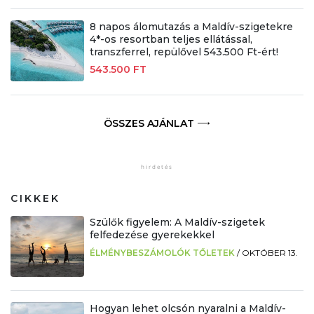
8 napos álomutazás a Maldív-szigetekre
4*-os resortban teljes ellátással,
transzferrel, repülővel 543.500 Ft-ért!
543.500 FT
ÖSSZES AJÁNLAT
CIKKEK
Szülők figyelem: A Maldív-szigetek
felfedezése gyerekekkel
ÉLMÉNYBESZÁMOLÓK TŐLETEK
/
OKTÓBER 13.
Hogyan lehet olcsón nyaralni a Maldív-