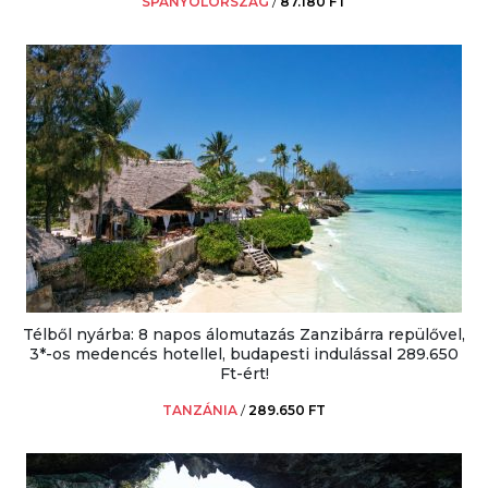
SPANYOLORSZÁG
/
87.180 FT
Télből nyárba: 8 napos álomutazás Zanzibárra repülővel,
3*-os medencés hotellel, budapesti indulással 289.650
Ft-ért!
TANZÁNIA
/
289.650 FT