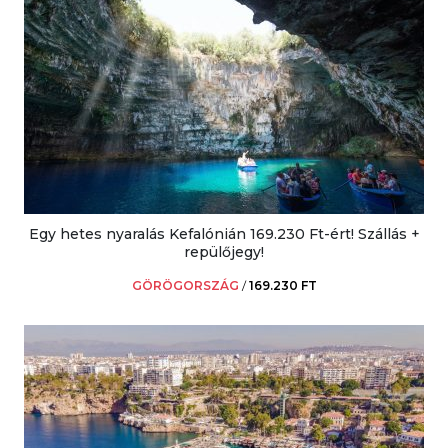
Egy hetes nyaralás Kefalónián 169.230 Ft-ért! Szállás +
repülőjegy!
GÖRÖGORSZÁG
/
169.230 FT