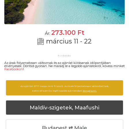
273.100
Ft
Ár:
március 11 - 22
Az árak folyamatosan változnak és az ajánlat kiírásanak időpontjában
érvényesek. Döntsd gyorsan. Ne maradj le a legjobb ajánlatokról, kövess minket
Facebookon
!
Az ajánlat 2777 napja nem frissült. Az árak folyamatosan változhatnak,
ezért célszerű a legfrissebb ajánlatokat
böngészni.
Maldív-szigetek, Maafushi
Budapest ⇄ Male