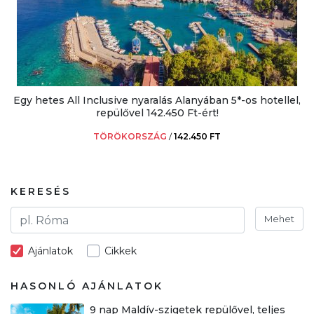
Egy hetes All Inclusive nyaralás Alanyában 5*-os hotellel,
repülővel 142.450 Ft-ért!
TÖRÖKORSZÁG
/
142.450 FT
KERESÉS
Mehet
Ajánlatok
Cikkek
HASONLÓ AJÁNLATOK
9 nap Maldív-szigetek repülővel, teljes