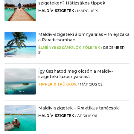
szigeteken? Hátizsákos tippek
MALDÍV-SZIGETEK
/
MÁRCIUS 19.
Maldív-szigeteki álomnyaralás – 14 éjszaka
a Paradicsomban
ÉLMÉNYBESZÁMOLÓK TŐLETEK
/
DECEMBER
21.
Így úszhatod meg olcsón a Maldív-
szigeteki luxusnyaralást
TIPPEK & TRÜKKÖK
/
MÁRCIUS 02.
Maldív-szigetek – Praktikus tanácsok!
MALDÍV-SZIGETEK
/
ÁPRILIS 06.