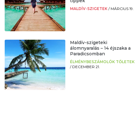
tippek
MALDÍV-SZIGETEK
/
MÁRCIUS 19.
Maldív-szigeteki
álomnyaralás – 14 éjszaka a
Paradicsomban
ÉLMÉNYBESZÁMOLÓK TŐLETEK
/
DECEMBER 21.