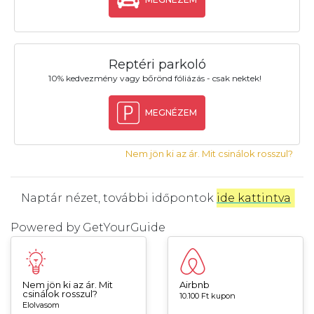
Reptéri parkoló
10% kedvezmény vagy bőrönd fóliázás - csak nektek!
MEGNÉZEM
Nem jön ki az ár. Mit csinálok rosszul?
Naptár nézet, további időpontok
ide kattintva
.
Powered by
GetYourGuide
Nem jön ki az ár. Mit
Airbnb
csinálok rosszul?
10.100 Ft kupon
Elolvasom