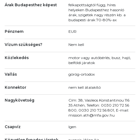
Árak Budapesthez képest
felkapottságtól függ, híres
helyeken Budapesthez hasonló
árak, szigetek nagy részén kb. a
budapesti árak 70-80%-ax
Pénznem
EUR
Vízum szükséges?
Nem kell
Közlekedés
motor vagy autóbérlés, busz, hajó,
belföldi járatok
Vallás
görög-ortodox
Konnektor
nem kell átalakító
Nagykövetség
Cím: 38, Vasileos Konstantinou 116
35 Athén, Telefon: 0030 210 72 56
800, 0030 210 72 56 801, E-mail:
mission.ath@mfa.gov.hu
Csapvíz
Igen
Közvetlen fapados járatok
ryanair, Wizz Air