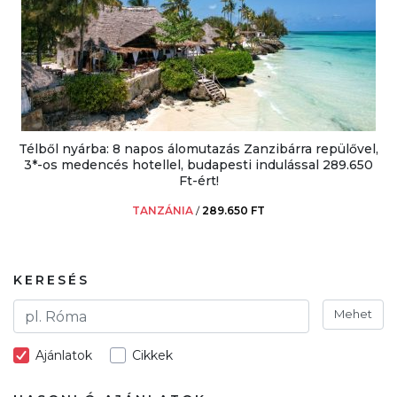
Télből nyárba: 8 napos álomutazás Zanzibárra repülővel,
3*-os medencés hotellel, budapesti indulással 289.650
Ft-ért!
TANZÁNIA
/
289.650 FT
KERESÉS
Mehet
Ajánlatok
Cikkek