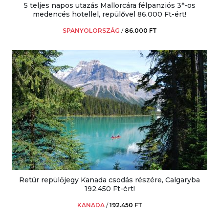
5 teljes napos utazás Mallorcára félpanziós 3*-os
medencés hotellel, repülővel 86.000 Ft-ért!
SPANYOLORSZÁG
/
86.000 FT
Retúr repülőjegy Kanada csodás részére, Calgaryba
192.450 Ft-ért!
KANADA
/
192.450 FT