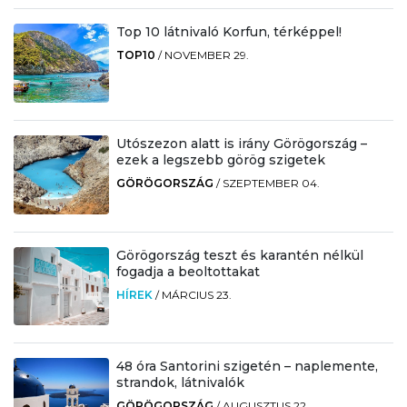
Top 10 látnivaló Korfun, térképpel!
TOP10
/
NOVEMBER 29.
Utószezon alatt is irány Görögország –
ezek a legszebb görög szigetek
GÖRÖGORSZÁG
/
SZEPTEMBER 04.
Görögország teszt és karantén nélkül
fogadja a beoltottakat
HÍREK
/
MÁRCIUS 23.
48 óra Santorini szigetén – naplemente,
strandok, látnivalók
GÖRÖGORSZÁG
/
AUGUSZTUS 22.