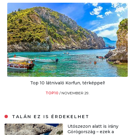
Top 10 látnivaló Korfun, térképpel!
TOP10
/
NOVEMBER 29.
TALÁN EZ IS ÉRDEKELHET
Utószezon alatt is irány
Görögország – ezek a