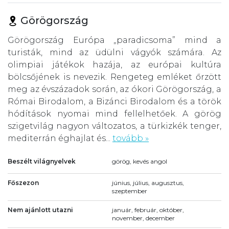
Görögország
Görögország Európa „paradicsoma” mind a
turisták, mind az üdülni vágyók számára. Az
olimpiai játékok hazája, az európai kultúra
bölcsőjének is nevezik. Rengeteg emléket őrzött
meg az évszázadok során, az ókori Görögország, a
Római Birodalom, a Bizánci Birodalom és a török
hódítások nyomai mind fellelhetőek. A görög
szigetvilág nagyon változatos, a türkizkék tenger,
mediterrán éghajlat és...
tovább »
Beszélt világnyelvek
görög, kevés angol
Főszezon
június, július, augusztus,
szeptember
Nem ajánlott utazni
január, február, október,
november, december