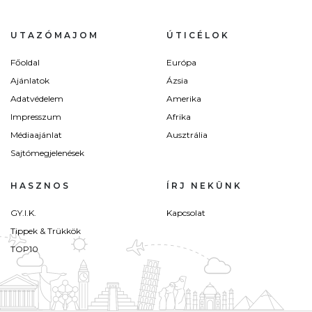
UTAZÓMAJOM
ÚTICÉLOK
Főoldal
Európa
Ajánlatok
Ázsia
Adatvédelem
Amerika
Impresszum
Afrika
Médiaajánlat
Ausztrália
Sajtómegjelenések
HASZNOS
ÍRJ NEKÜNK
GY.I.K.
Kapcsolat
Tippek & Trükkök
TOP10