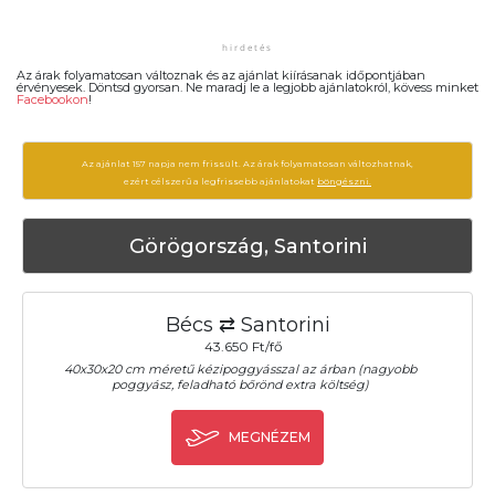
Az árak folyamatosan változnak és az ajánlat kiírásanak időpontjában
érvényesek. Döntsd gyorsan. Ne maradj le a legjobb ajánlatokról, kövess minket
Facebookon
!
Az ajánlat 157 napja nem frissült. Az árak folyamatosan változhatnak,
ezért célszerű a legfrissebb ajánlatokat
böngészni.
Görögország, Santorini
Bécs ⇄ Santorini
43.650 Ft/fő
40x30x20 cm méretű kézipoggyásszal az árban (nagyobb
poggyász, feladható bőrönd extra költség)
MEGNÉZEM