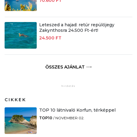
70.600 FT
Leteszed a hajad: retúr repülőjegy
Zakynthosra 24.500 Ft-ért!
24.500 FT
ÖSSZES AJÁNLAT
CIKKEK
TOP 10 látnivaló Korfun, térképpel
TOP10
/
NOVEMBER 02.