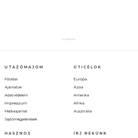
UTAZÓMAJOM
ÚTICÉLOK
Főoldal
Európa
Ajánlatok
Ázsia
Adatvédelem
Amerika
Impresszum
Afrika
Médiaajánlat
Ausztrália
Sajtómegjelenések
HASZNOS
ÍRJ NEKÜNK