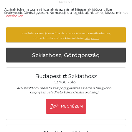
Az árak folyamatosan változnak és az ajánlat kiírásanak időpontjában
érvényesek. Döntsd gyorsan. Ne maradj le a legjobb ajánlatokról, kövess minket
Facebookon
!
Az ajánlat 480 napja nem frissült. Az árak folyamatosan változhatnak,
ezért célszerű a legfrissebb ajánlatokat
böngészni.
Szkiathosz, Görögország
Budapest ⇄ Szkiathosz
53.700 Ft/fő
40x30x20 cm méretű kézipoggyásszal az árban (nagyobb
poggyász, feladható bőrönd extra költség)
MEGNÉZEM