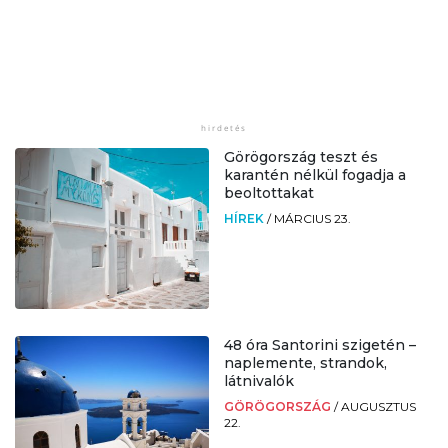
Görögország teszt és
karantén nélkül fogadja a
beoltottakat
HÍREK
/
MÁRCIUS 23.
48 óra Santorini szigetén –
naplemente, strandok,
látnivalók
GÖRÖGORSZÁG
/
AUGUSZTUS
22.