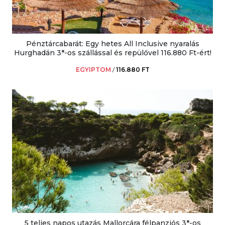
Pénztárcabarát: Egy hetes All Inclusive nyaralás
Hurghadán 3*-os szállással és repülővel 116.880 Ft-ért!
EGYIPTOM
/
116.880 FT
5 teljes napos utazás Mallorcára félpanziós 3*-os