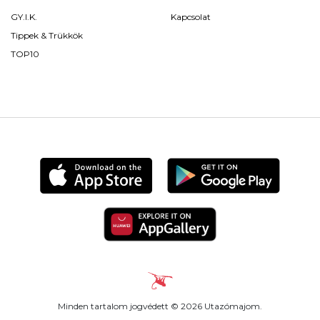
GY.I.K.
Kapcsolat
Tippek & Trükkök
TOP10
Minden tartalom jogvédett © 2026 Utazómajom.