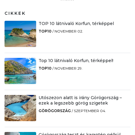
CIKKEK
TOP 10 látnivaló Korfun, térképpel
TOP10
/
NOVEMBER 02.
Top 10 látnivaló Korfun, térképpel!
TOP10
/
NOVEMBER 29.
Utószezon alatt is irány Görögország –
ezek a legszebb görög szigetek
GÖRÖGORSZÁG
/
SZEPTEMBER 04.
Görögország teszt és karantén nélkül