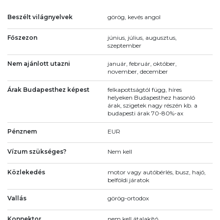
Beszélt világnyelvek
görög, kevés angol
Főszezon
június, július, augusztus,
szeptember
Nem ajánlott utazni
január, február, október,
november, december
Árak Budapesthez képest
felkapottságtól függ, híres
helyeken Budapesthez hasonló
árak, szigetek nagy részén kb. a
budapesti árak 70-80%-ax
Pénznem
EUR
Vízum szükséges?
Nem kell
Közlekedés
motor vagy autóbérlés, busz, hajó,
belföldi járatok
Vallás
görög-ortodox
Konnektor
nem kell átalakító