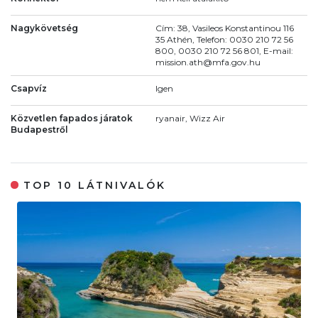
Nagykövetség
Cím: 38, Vasileos Konstantinou 116
35 Athén, Telefon: 0030 210 72 56
800, 0030 210 72 56 801, E-mail:
mission.ath@mfa.gov.hu
Csapvíz
Igen
Közvetlen fapados járatok
ryanair, Wizz Air
Budapestről
TOP 10 LÁTNIVALÓK