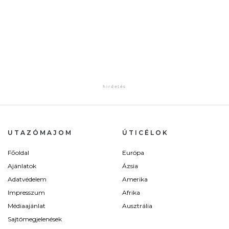
UTAZÓMAJOM
ÚTICÉLOK
Főoldal
Európa
Ajánlatok
Ázsia
Adatvédelem
Amerika
Impresszum
Afrika
Médiaajánlat
Ausztrália
Sajtómegjelenések