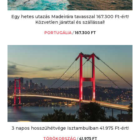
Egy hetes utazás Madeirára tavasszal 167.300 Ft-ért!
Közvetlen járattal és szállással!
PORTUGÁLIA
/
167.300 FT
3 napos hosszúhétvége Isztambulban 41.975 Ft-ért!
TÖRÖKORSZÁG
/
41.975 FT