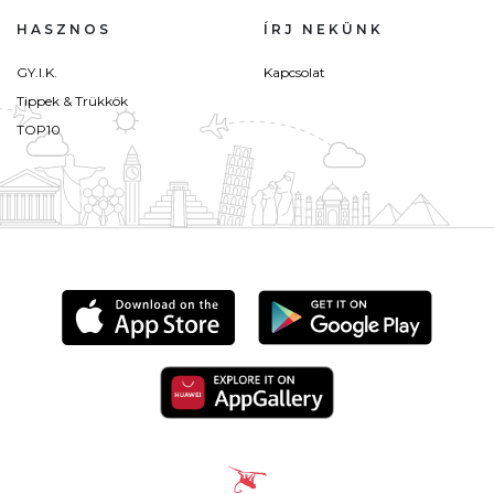
HASZNOS
ÍRJ NEKÜNK
GY.I.K.
Kapcsolat
Tippek & Trükkök
TOP10