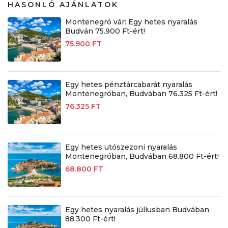
HASONLÓ AJÁNLATOK
Montenegró vár: Egy hetes nyaralás
Budván 75.900 Ft-ért!
75.900 FT
Egy hetes pénztárcabarát nyaralás
Montenegróban, Budvában 76.325 Ft-ért!
76.325 FT
Egy hetes utószezoni nyaralás
Montenegróban, Budvában 68.800 Ft-ért!
68.800 FT
Egy hetes nyaralás júliusban Budvában
88.300 Ft-ért!