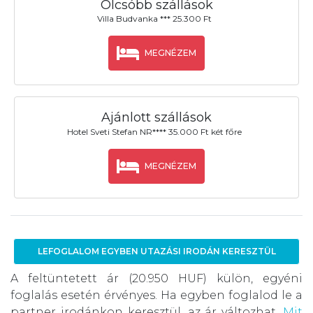
Olcsóbb szállások
Villa Budvanka *** 25.300 Ft
MEGNÉZEM
Ajánlott szállások
Hotel Sveti Stefan NR**** 35.000 Ft két főre
MEGNÉZEM
LEFOGLALOM EGYBEN UTAZÁSI IRODÁN KERESZTÜL
A feltüntetett ár (20.950 HUF) külön, egyéni
foglalás esetén érvényes. Ha egyben foglalod le a
partner irodánkon keresztül, az ár változhat.
Mit