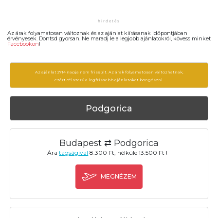
Az árak folyamatosan változnak és az ajánlat kiírásanak időpontjában
érvényesek. Döntsd gyorsan. Ne maradj le a legjobb ajánlatokról, kövess minket
Facebookon
!
Az ajánlat 2714 napja nem frissült. Az árak folyamatosan változhatnak,
ezért célszerű a legfrissebb ajánlatokat
böngészni.
Podgorica
Budapest ⇄ Podgorica
Ára
tagságival
8.300 Ft, nélküle 13.500 Ft !
MEGNÉZEM