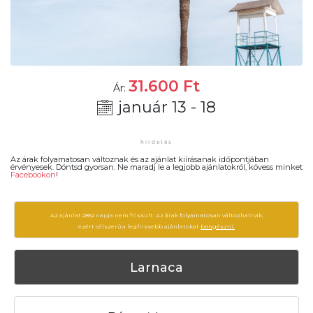
31.600
Ft
Ár:
január 13 - 18
Az árak folyamatosan változnak és az ajánlat kiírásanak időpontjában
érvényesek. Döntsd gyorsan. Ne maradj le a legjobb ajánlatokról, kövess minket
Facebookon
!
Az ajánlat 2852 napja nem frissült. Az árak folyamatosan változhatnak,
ezért célszerű a legfrissebb ajánlatokat
böngészni.
Larnaca