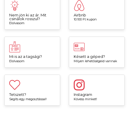
Nem jön ki az ár. Mit
Airbnb
csinálok rosszul?
10.100 Ft kupon
Elolvasom
Mi is az a tagsági?
Késett a géped?
Elolvasom
Milyen lehetőségeid vannak
Tetszett?
Instagram
Segíts egy megosztással!
Kövess minket!