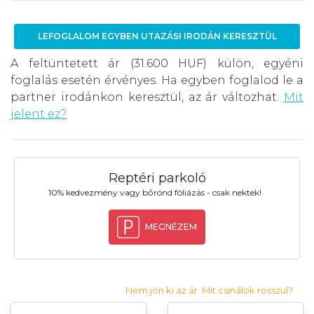
LEFOGLALOM EGYBEN UTAZÁSI IRODÁN KERESZTÜL
A feltüntetett ár (31.600 HUF) külön, egyéni
foglalás esetén érvényes. Ha egyben foglalod le a
partner irodánkon keresztül, az ár változhat.
Mit
jelent ez?
Reptéri parkoló
10% kedvezmény vagy bőrönd fóliázás - csak nektek!
MEGNÉZEM
Nem jön ki az ár. Mit csinálok rosszul?