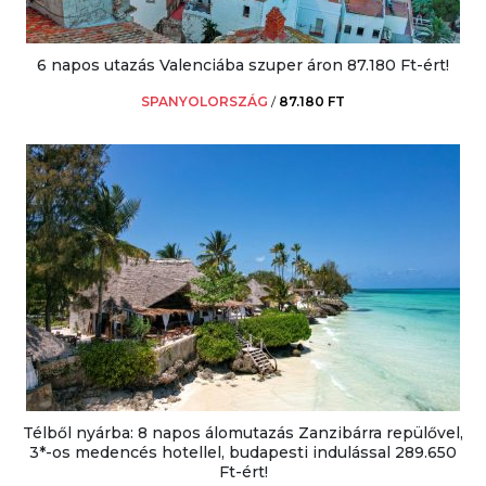
6 napos utazás Valenciába szuper áron 87.180 Ft-ért!
SPANYOLORSZÁG
/
87.180 FT
Télből nyárba: 8 napos álomutazás Zanzibárra repülővel,
3*-os medencés hotellel, budapesti indulással 289.650
Ft-ért!