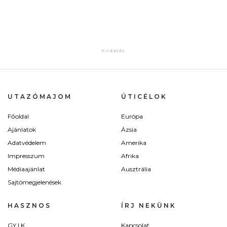
UTAZÓMAJOM
ÚTICÉLOK
Főoldal
Európa
Ajánlatok
Ázsia
Adatvédelem
Amerika
Impresszum
Afrika
Médiaajánlat
Ausztrália
Sajtómegjelenések
HASZNOS
ÍRJ NEKÜNK
GY.I.K.
Kapcsolat