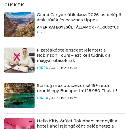
CIKKEK
Grand Canyon útikalauz: 2026-os belépő
árak, túrák és hasznos tippek
AMERIKAI EGYESÜLT ÁLLAMOK
/
AUGUSZTUS
06.
Fizetésképtelenséget jelentett a
Robinson Tours – ezt kell tudniuk a
magyar utasoknak
HÍREK
/
AUGUSZTUS 05.
Startolj rá az utószezonra! 15+ retúr
repülőjegy Budapestről 18.980 Ft alatt!
HÍREK
/
AUGUSZTUS 05.
Hello Kitty-őrület Tokióban: megnyílt a
hotel, ahol rajongóként beléphetsz a