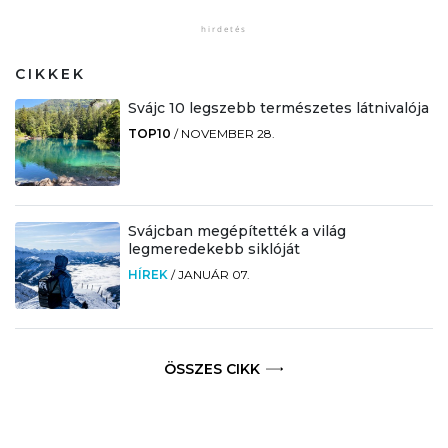
CIKKEK
Svájc 10 legszebb természetes látnivalója
TOP10
/
NOVEMBER 28.
Svájcban megépítették a világ
legmeredekebb siklóját
HÍREK
/
JANUÁR 07.
ÖSSZES CIKK