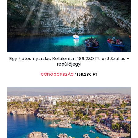
Egy hetes nyaralás Kefalónián 169.230 Ft-ért! Szállás +
repülőjegy!
GÖRÖGORSZÁG
/
169.230 FT