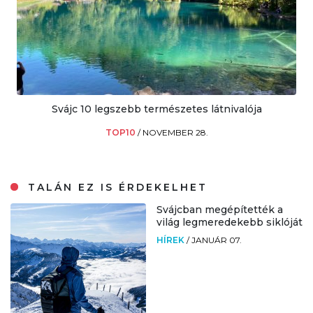
Svájc 10 legszebb természetes látnivalója
TOP10
/
NOVEMBER 28.
TALÁN EZ IS ÉRDEKELHET
Svájcban megépítették a
világ legmeredekebb siklóját
HÍREK
/
JANUÁR 07.