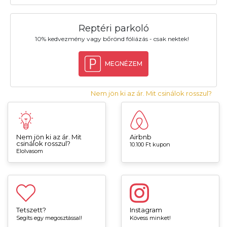
Reptéri parkoló
10% kedvezmény vagy bőrönd fóliázás - csak nektek!
MEGNÉZEM
Nem jön ki az ár. Mit csinálok rosszul?
Nem jön ki az ár. Mit
Airbnb
csinálok rosszul?
10.100 Ft kupon
Elolvasom
Tetszett?
Instagram
Segíts egy megosztással!
Kövess minket!