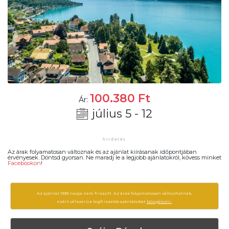
100.380
Ft
Ár:
július 5 - 12
Az árak folyamatosan változnak és az ajánlat kiírásanak időpontjában
érvényesek. Döntsd gyorsan. Ne maradj le a legjobb ajánlatokról, kövess minket
Facebookon
!
Az ajánlat 1933 napja nem frissült. Az árak folyamatosan változhatnak,
ezért célszerű a legfrissebb ajánlatokat
böngészni.