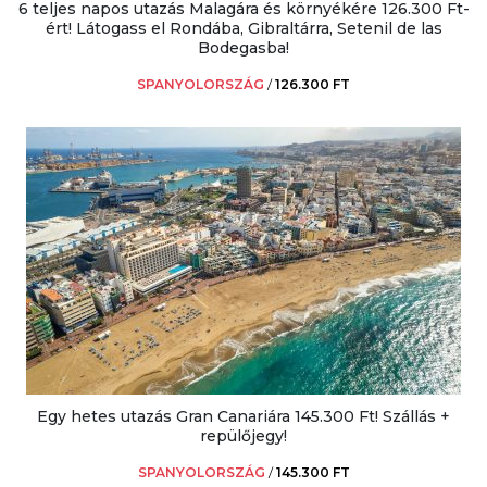
6 teljes napos utazás Malagára és környékére 126.300 Ft-
ért! Látogass el Rondába, Gibraltárra, Setenil de las
Bodegasba!
SPANYOLORSZÁG
/
126.300 FT
Egy hetes utazás Gran Canariára 145.300 Ft! Szállás +
repülőjegy!
SPANYOLORSZÁG
/
145.300 FT