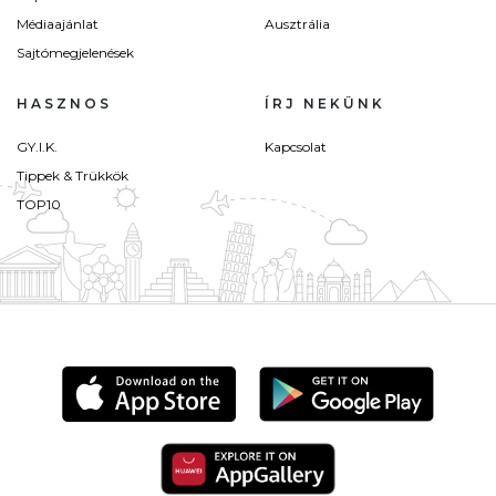
Médiaajánlat
Ausztrália
Sajtómegjelenések
HASZNOS
ÍRJ NEKÜNK
GY.I.K.
Kapcsolat
Tippek & Trükkök
TOP10