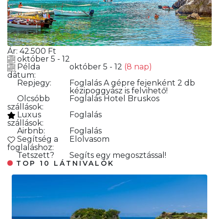
Ár:
42.500
Ft
október 5 - 12
Példa
október 5 - 12
(8 nap)
dátum:
Repjegy:
Foglalás
A gépre fejenként 2 db
kézipoggyász is felvihető!
Olcsóbb
Foglalás
Hotel Bruskos
szállások:
Luxus
Foglalás
szállások:
Airbnb:
Foglalás
Segítség a
Elolvasom
foglaláshoz:
Tetszett?
Segíts egy megosztással!
TOP 10 LÁTNIVALÓK