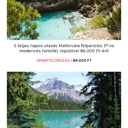
5 teljes napos utazás Mallorcára félpanziós 3*-os
medencés hotellel, repülővel 86.000 Ft-ért!
SPANYOLORSZÁG
/
86.000 FT