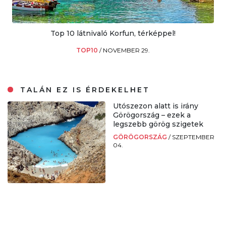
Top 10 látnivaló Korfun, térképpel!
TOP10
/
NOVEMBER 29.
TALÁN EZ IS ÉRDEKELHET
Utószezon alatt is irány
Görögország – ezek a
legszebb görög szigetek
GÖRÖGORSZÁG
/
SZEPTEMBER
04.