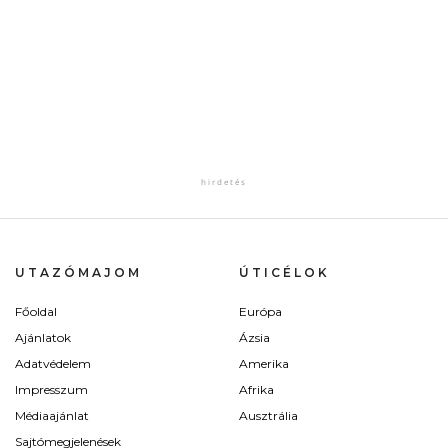
UTAZÓMAJOM
ÚTICÉLOK
Főoldal
Európa
Ajánlatok
Ázsia
Adatvédelem
Amerika
Impresszum
Afrika
Médiaajánlat
Ausztrália
Sajtómegjelenések