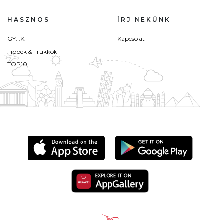
HASZNOS
ÍRJ NEKÜNK
GY.I.K.
Kapcsolat
Tippek & Trükkök
TOP10