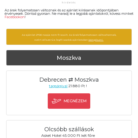
Az árak folyamatosan változnak és az ajánlat kiírásanak időpontjában
érvényesek. Döntsd gyorsan. Ne maradj le a legjobb ajánlatokról, kövess minket
Facebookon
!
Az ajánlat 2700 napja nem frissült. Az árak folyamatosan változhatnak,
ezért célszerű a legfrissebb ajánlatokat
böngészni.
Moszkva
Debrecen ⇄ Moszkva
tagságival
21.880 Ft !
MEGNÉZEM
Olcsóbb szállások
Asket Hotel 45.000 Ft két főre