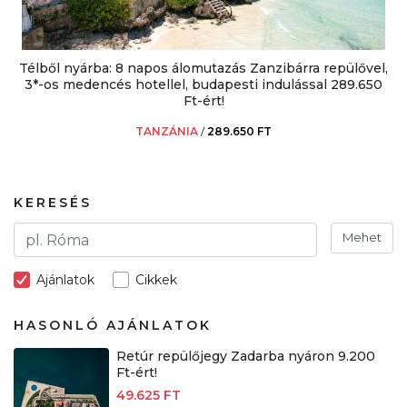
Télből nyárba: 8 napos álomutazás Zanzibárra repülővel,
3*-os medencés hotellel, budapesti indulással 289.650
Ft-ért!
TANZÁNIA
/
289.650 FT
KERESÉS
Mehet
Ajánlatok
Cikkek
HASONLÓ AJÁNLATOK
Retúr repülőjegy Zadarba nyáron 9.200
Ft-ért!
49.625 FT