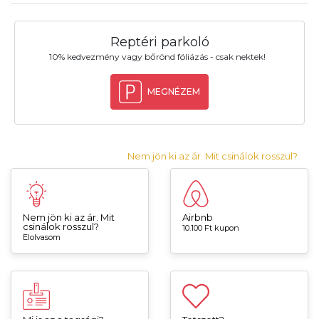
Reptéri parkoló
10% kedvezmény vagy bőrönd fóliázás - csak nektek!
MEGNÉZEM
Nem jön ki az ár. Mit csinálok rosszul?
Nem jön ki az ár. Mit
Airbnb
csinálok rosszul?
10.100 Ft kupon
Elolvasom