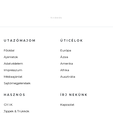
UTAZÓMAJOM
ÚTICÉLOK
Főoldal
Európa
Ajánlatok
Ázsia
Adatvédelem
Amerika
Impresszum
Afrika
Médiaajánlat
Ausztrália
Sajtómegjelenések
HASZNOS
ÍRJ NEKÜNK
GY.I.K.
Kapcsolat
Tippek & Trükkök