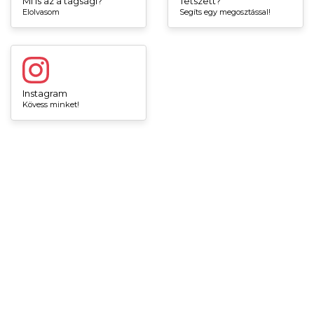
Mi is az a tagsági?
Tetszett?
Elolvasom
Segíts egy megosztással!
Instagram
Kövess minket!