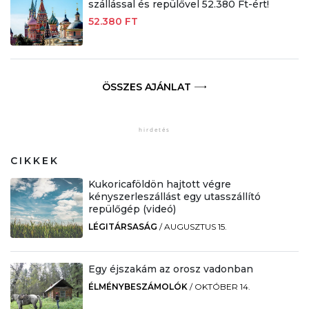
szállással és repülővel 52.380 Ft-ért!
52.380 FT
ÖSSZES AJÁNLAT
CIKKEK
Kukoricaföldön hajtott végre
kényszerleszállást egy utasszállító
repülőgép (videó)
LÉGITÁRSASÁG
/
AUGUSZTUS 15.
Egy éjszakám az orosz vadonban
ÉLMÉNYBESZÁMOLÓK
/
OKTÓBER 14.