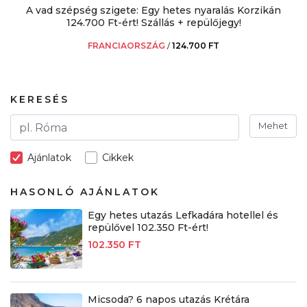
A vad szépség szigete: Egy hetes nyaralás Korzikán
124.700 Ft-ért! Szállás + repülőjegy!
FRANCIAORSZÁG
/
124.700 FT
KERESÉS
Mehet
Ajánlatok
Cikkek
HASONLÓ AJÁNLATOK
Egy hetes utazás Lefkadára hotellel és
repülővel 102.350 Ft-ért!
102.350 FT
Micsoda? 6 napos utazás Krétára