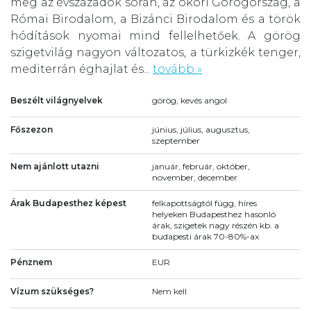
meg az évszázadok során, az ókori Görögország, a
Római Birodalom, a Bizánci Birodalom és a török
hódítások nyomai mind fellelhetőek. A görög
szigetvilág nagyon változatos, a türkizkék tenger,
mediterrán éghajlat és...
tovább »
Beszélt világnyelvek
görög, kevés angol
Főszezon
június, július, augusztus,
szeptember
Nem ajánlott utazni
január, február, október,
november, december
Árak Budapesthez képest
felkapottságtól függ, híres
helyeken Budapesthez hasonló
árak, szigetek nagy részén kb. a
budapesti árak 70-80%-ax
Pénznem
EUR
Vízum szükséges?
Nem kell