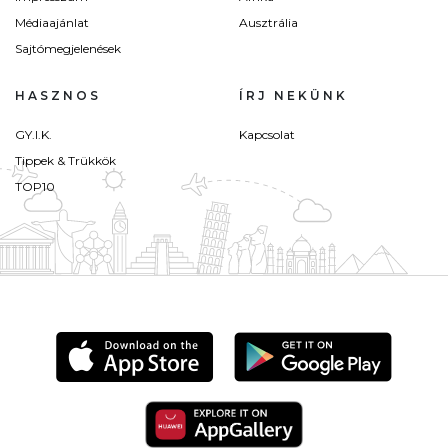
Médiaajánlat
Ausztrália
Sajtómegjelenések
HASZNOS
ÍRJ NEKÜNK
GY.I.K.
Kapcsolat
Tippek & Trükkök
TOP10