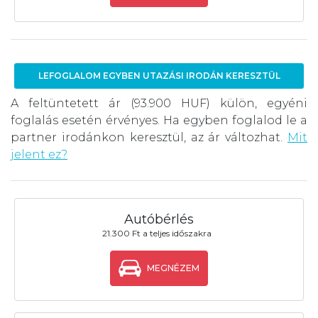
LEFOGLALOM EGYBEN UTAZÁSI IRODÁN KERESZTÜL
A feltüntetett ár (93.900 HUF) külön, egyéni
foglalás esetén érvényes. Ha egyben foglalod le a
partner irodánkon keresztül, az ár változhat.
Mit
jelent ez?
Autóbérlés
21.300 Ft a teljes időszakra
MEGNÉZEM