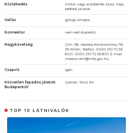
Közlekedés
motor vagy autóbérlés, busz, hajó,
belföldi járatok
Vallás
görög-ortodox
Konnektor
nem kell átalakító
Nagykövetség
Cím: 38, Vasileos Konstantinou 116
35 Athén, Telefon: 0030 210 72 56
800, 0030 210 72 56 801, E-mail:
mission.ath@mfa.gov.hu
Csapvíz
Igen
Közvetlen fapados járatok
ryanair, Wizz Air
Budapestről
TOP 10 LÁTNIVALÓK