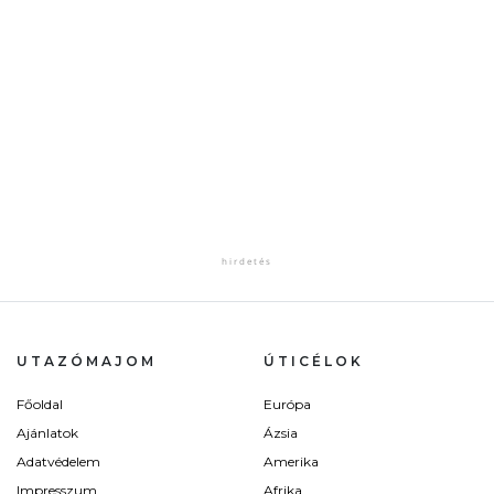
UTAZÓMAJOM
ÚTICÉLOK
Főoldal
Európa
Ajánlatok
Ázsia
Adatvédelem
Amerika
Impresszum
Afrika