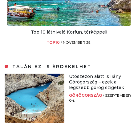
Top 10 látnivaló Korfun, térképpel!
TOP10
/
NOVEMBER 29.
TALÁN EZ IS ÉRDEKELHET
Utószezon alatt is irány
Görögország – ezek a
legszebb görög szigetek
GÖRÖGORSZÁG
/
SZEPTEMBER
04.