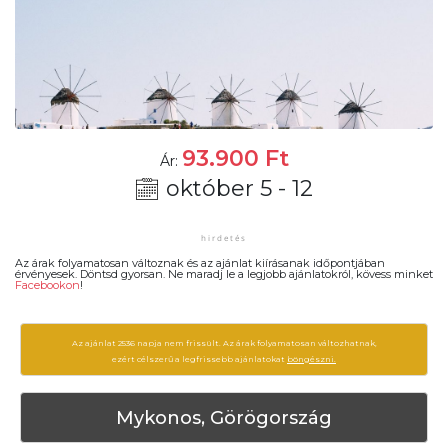
93.900
Ft
Ár:
október 5 - 12
Az árak folyamatosan változnak és az ajánlat kiírásanak időpontjában
érvényesek. Döntsd gyorsan. Ne maradj le a legjobb ajánlatokról, kövess minket
Facebookon
!
Az ajánlat 2536 napja nem frissült. Az árak folyamatosan változhatnak,
ezért célszerű a legfrissebb ajánlatokat
böngészni.
Mykonos, Görögország