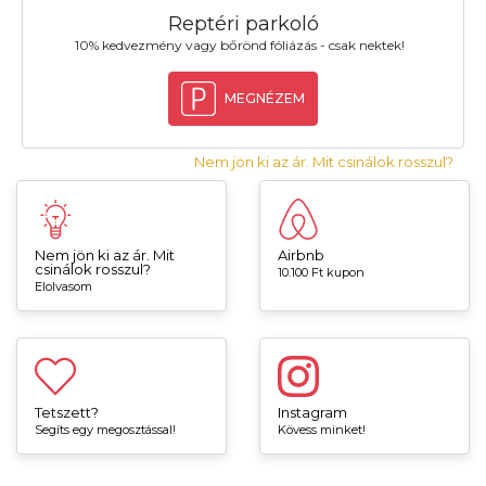
Reptéri parkoló
10% kedvezmény vagy bőrönd fóliázás - csak nektek!
MEGNÉZEM
Nem jön ki az ár. Mit csinálok rosszul?
Nem jön ki az ár. Mit
Airbnb
csinálok rosszul?
10.100 Ft kupon
Elolvasom
Tetszett?
Instagram
Segíts egy megosztással!
Kövess minket!