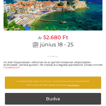
52.680
Ft
Ár:
június 18 - 25
Az árak folyamatosan változnak és az ajánlat kiírásanak időpontjában
érvényesek. Döntsd gyorsan. Ne maradj le a legjobb ajánlatokról, kövess minket
Facebookon
!
Az ajánlat 2706 napja nem frissült. Az árak folyamatosan változhatnak,
ezért célszerű a legfrissebb ajánlatokat
böngészni.
Budva