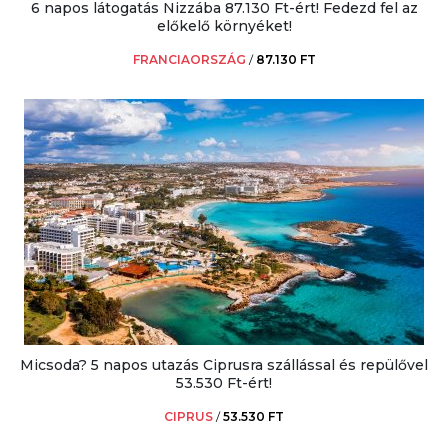
6 napos látogatás Nizzába 87.130 Ft-ért! Fedezd fel az
előkelő környéket!
FRANCIAORSZÁG
/
87.130 FT
Micsoda? 5 napos utazás Ciprusra szállással és repülővel
53.530 Ft-ért!
CIPRUS
/
53.530 FT