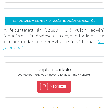
LEFOGLALOM EGYBEN UTAZÁSI IRODÁN KERESZTÜL
A feltüntetett ár (52.680 HUF) külön, egyéni
foglalás esetén érvényes. Ha egyben foglalod le a
partner irodánkon keresztül, az ár változhat.
Mit
jelent ez?
Reptéri parkoló
10% kedvezmény vagy bőrönd fóliázás - csak nektek!
MEGNÉZEM