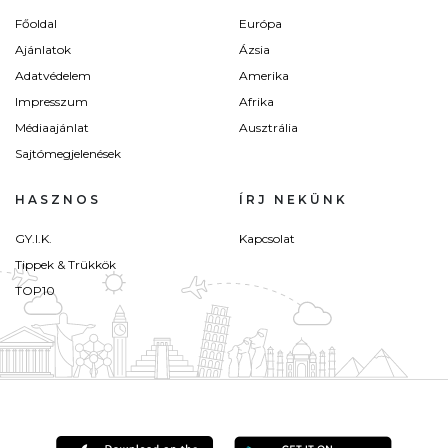
Főoldal
Európa
Ajánlatok
Ázsia
Adatvédelem
Amerika
Impresszum
Afrika
Médiaajánlat
Ausztrália
Sajtómegjelenések
HASZNOS
ÍRJ NEKÜNK
GY.I.K.
Kapcsolat
Tippek & Trükkök
TOP10