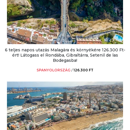
6 teljes napos utazás Malagára és környékére 126.300 Ft-
ért! Látogass el Rondába, Gibraltárra, Setenil de las
Bodegasba!
SPANYOLORSZÁG
/
126.300 FT