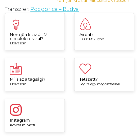
Nem jön ki az ár. Mit csinálok rosszul?
Transzfer:
Podgorica – Budva
Nem jön ki az ár. Mit
Airbnb
csinálok rosszul?
10.100 Ft kupon
Elolvasom
Mi is az a tagsági?
Tetszett?
Elolvasom
Segíts egy megosztással!
Instagram
Kövess minket!