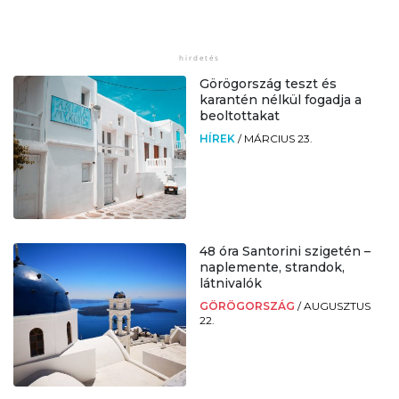
Görögország teszt és
karantén nélkül fogadja a
beoltottakat
HÍREK
/
MÁRCIUS 23.
48 óra Santorini szigetén –
naplemente, strandok,
látnivalók
GÖRÖGORSZÁG
/
AUGUSZTUS
22.