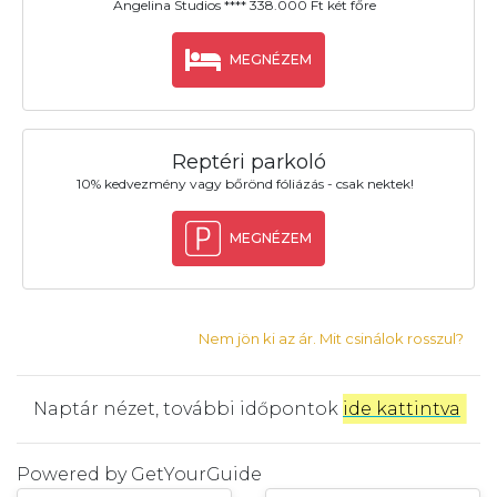
Angelina Studios **** 338.000 Ft két főre
MEGNÉZEM
Reptéri parkoló
10% kedvezmény vagy bőrönd fóliázás - csak nektek!
MEGNÉZEM
Nem jön ki az ár. Mit csinálok rosszul?
Naptár nézet, további időpontok
ide kattintva
.
Powered by
GetYourGuide