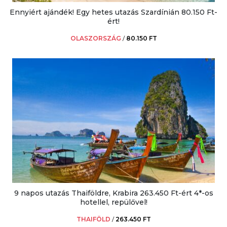
Ennyiért ajándék! Egy hetes utazás Szardínián 80.150 Ft-
ért!
OLASZORSZÁG
/
80.150 FT
9 napos utazás Thaiföldre, Krabira 263.450 Ft-ért 4*-os
hotellel, repülővel!
THAIFÖLD
/
263.450 FT