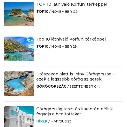
TOP 10 látnivaló Korfun, térképpel
TOP10
/
NOVEMBER 02.
Top 10 látnivaló Korfun, térképpel!
TOP10
/
NOVEMBER 29.
Utószezon alatt is irány Görögország –
ezek a legszebb görög szigetek
GÖRÖGORSZÁG
/
SZEPTEMBER 04.
Görögország teszt és karantén nélkül
fogadja a beoltottakat
HÍREK
/
MÁRCIUS 23.