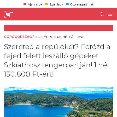
Ajánlatok
Szállások
Csomagajánlat
GÖRÖGORSZÁG
/
2026. ÁPRILIS 06. HÉTFŐ - 12:55
Szereted a repülőket? Fotózd a
fejed felett leszálló gépeket
Szkíathosz tengerpartján! 1 hét
130.800 Ft-ért!