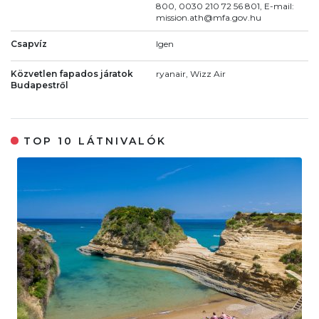
800, 0030 210 72 56 801, E-mail:
mission.ath@mfa.gov.hu
Csapvíz
Igen
Közvetlen fapados járatok
ryanair, Wizz Air
Budapestről
TOP 10 LÁTNIVALÓK