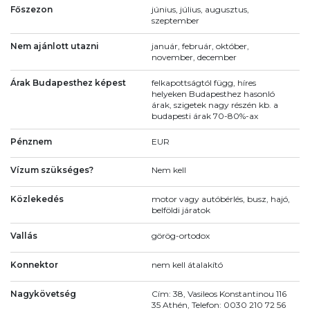
Főszezon
június, július, augusztus,
szeptember
Nem ajánlott utazni
január, február, október,
november, december
Árak Budapesthez képest
felkapottságtól függ, híres
helyeken Budapesthez hasonló
árak, szigetek nagy részén kb. a
budapesti árak 70-80%-ax
Pénznem
EUR
Vízum szükséges?
Nem kell
Közlekedés
motor vagy autóbérlés, busz, hajó,
belföldi járatok
Vallás
görög-ortodox
Konnektor
nem kell átalakító
Nagykövetség
Cím: 38, Vasileos Konstantinou 116
35 Athén, Telefon: 0030 210 72 56