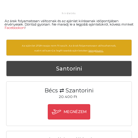
Az árak folyamatosan változnak és az ajánlat kiírásanak időpontjában
érvényesek. Döntsd gyorsan. Ne maradj le a legjobb ajánlatokról, kövess minket
Facebookon
!
Az ajánlat 2729 napja nem frissült. Az árak folyamatosan változhatnak,
ezért célszerű a legfrissebb ajánlatokat
böngészni.
Santorini
Bécs ⇄ Szantorini
20.400 Ft
MEGNÉZEM