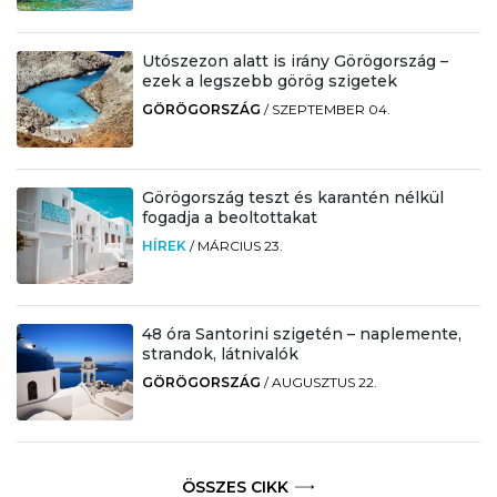
Utószezon alatt is irány Görögország –
ezek a legszebb görög szigetek
GÖRÖGORSZÁG
/
SZEPTEMBER 04.
Görögország teszt és karantén nélkül
fogadja a beoltottakat
HÍREK
/
MÁRCIUS 23.
48 óra Santorini szigetén – naplemente,
strandok, látnivalók
GÖRÖGORSZÁG
/
AUGUSZTUS 22.
ÖSSZES CIKK