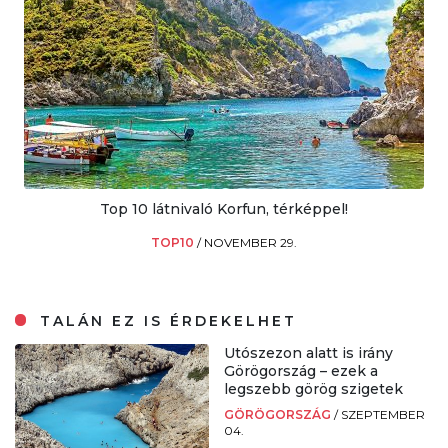
Top 10 látnivaló Korfun, térképpel!
TOP10
/
NOVEMBER 29.
TALÁN EZ IS ÉRDEKELHET
Utószezon alatt is irány
Görögország – ezek a
legszebb görög szigetek
GÖRÖGORSZÁG
/
SZEPTEMBER
04.