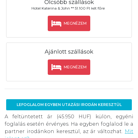
Olcsóbb szállások
Hotel Katerina & John ** 51.100 Ft két főre
MEGNÉZEM
Ajánlott szállások
MEGNÉZEM
LEFOGLALOM EGYBEN UTAZÁSI IRODÁN KERESZTÜL
A feltüntetett ár (45.950 HUF) külön, egyéni
foglalás esetén érvényes. Ha egyben foglalod le a
partner irodánkon keresztül, az ár változhat.
Mit