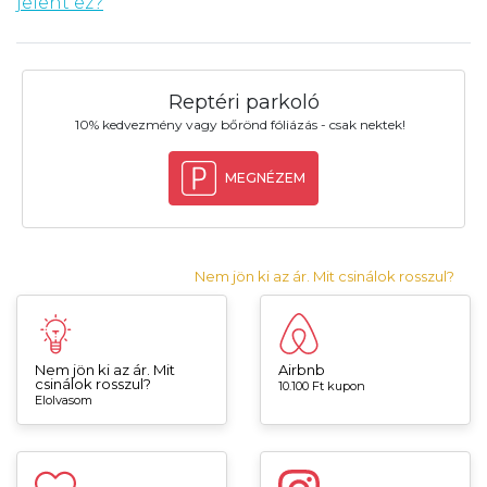
jelent ez?
Reptéri parkoló
10% kedvezmény vagy bőrönd fóliázás - csak nektek!
MEGNÉZEM
Nem jön ki az ár. Mit csinálok rosszul?
Nem jön ki az ár. Mit
Airbnb
csinálok rosszul?
10.100 Ft kupon
Elolvasom