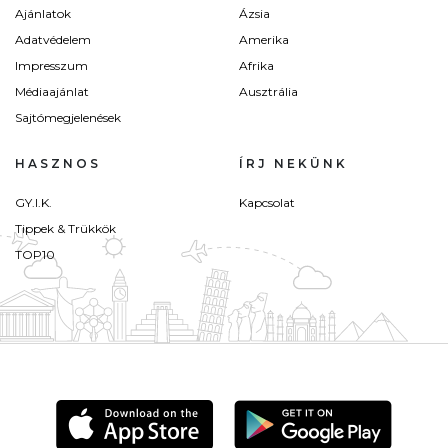
Ajánlatok
Ázsia
Adatvédelem
Amerika
Impresszum
Afrika
Médiaajánlat
Ausztrália
Sajtómegjelenések
HASZNOS
ÍRJ NEKÜNK
GY.I.K.
Kapcsolat
Tippek & Trükkök
TOP10