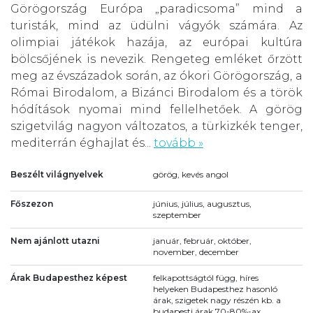
Görögország Európa „paradicsoma” mind a
turisták, mind az üdülni vágyók számára. Az
olimpiai játékok hazája, az európai kultúra
bölcsőjének is nevezik. Rengeteg emléket őrzött
meg az évszázadok során, az ókori Görögország, a
Római Birodalom, a Bizánci Birodalom és a török
hódítások nyomai mind fellelhetőek. A görög
szigetvilág nagyon változatos, a türkizkék tenger,
mediterrán éghajlat és...
tovább »
Beszélt világnyelvek
görög, kevés angol
Főszezon
június, július, augusztus,
szeptember
Nem ajánlott utazni
január, február, október,
november, december
Árak Budapesthez képest
felkapottságtól függ, híres
helyeken Budapesthez hasonló
árak, szigetek nagy részén kb. a
budapesti árak 70-80%-ax