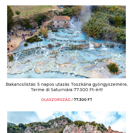
Bakancslistás: 5 napos utazás Toszkána gyöngyszemére,
Terme di Saturniára 77.300 Ft-ért!
OLASZORSZÁG
/
77.300 FT