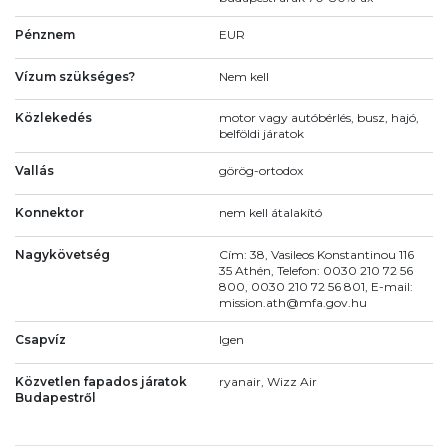
Pénznem
EUR
Vízum szükséges?
Nem kell
Közlekedés
motor vagy autóbérlés, busz, hajó,
belföldi járatok
Vallás
görög-ortodox
Konnektor
nem kell átalakító
Nagykövetség
Cím: 38, Vasileos Konstantinou 116
35 Athén, Telefon: 0030 210 72 56
800, 0030 210 72 56 801, E-mail:
mission.ath@mfa.gov.hu
Csapvíz
Igen
Közvetlen fapados járatok
ryanair, Wizz Air
Budapestről