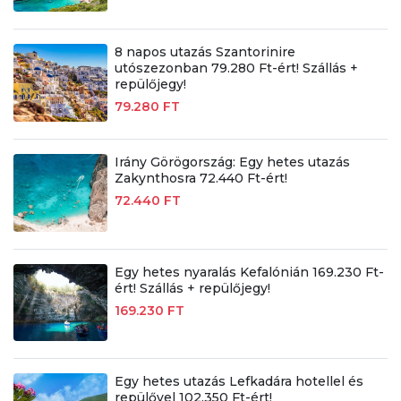
8 napos utazás Szantorinire
utószezonban 79.280 Ft-ért! Szállás +
repülőjegy!
79.280 FT
Irány Görögország: Egy hetes utazás
Zakynthosra 72.440 Ft-ért!
72.440 FT
Egy hetes nyaralás Kefalónián 169.230 Ft-
ért! Szállás + repülőjegy!
169.230 FT
Egy hetes utazás Lefkadára hotellel és
repülővel 102.350 Ft-ért!