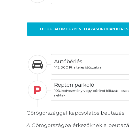
LEFOGLALOM EGYBEN UTAZÁSI IRODÁN KERES
Autóbérlés
142.000 Ft a teljes időszakra
Reptéri parkoló
P
10% kedvezmény vagy bőrönd fóliázás - csak
nektek!
Görögországgal kapcsolatos beutazási 
A Görögországba érkezőknek a beutazás