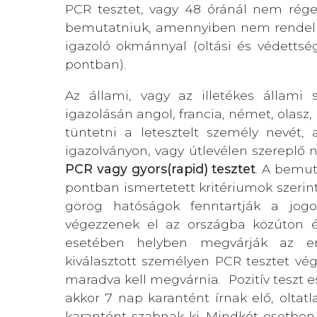
PCR tesztet, vagy 48 óránál nem régeb
bemutatniuk, amennyiben nem rendelke
igazoló okmánnyal (oltási és védettség
pontban).
Az állami, vagy az illetékes állami 
igazolásán angol, francia, német, olasz, 
tüntetni a letesztelt személy nevét,
igazolványon, vagy útlevélen szereplő n
PCR vagy gyors(rapid) tesztet
. A bemut
pontban ismertetett kritériumok szerinti
görög hatóságok fenntartják a jogo
végezzenek el az országba közúton é
esetében helyben megvárják az er
kiválasztott személyen PCR tesztet vé
maradva kell megvárnia. Pozitív teszt e
akkor 7 nap karantént írnak elő, oltat
karantént szabnak ki. Mindkét esetben