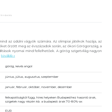
ind az üdülni vágyók számára. Az olimpiai játékok hazája, az
éket őrzött meg az évszázadok során, az ókori Görögország, a
ítások nyomai mind fellelhetőek. A görög szigetvilág nagyon
.
tovább »
görög, kevés angol
június, július, augusztus, szeptember
január, február, október, november, december
felkapottságtól függ, híres helyeken Budapesthez hasonló árak,
szigetek nagy részén kb. a budapesti árak 70-80%-ax
EUR