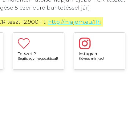
ése 5 ezer euró büntetéssel jár)
 teszt 12.900 Ft: 
http://majom.eu/Ifh
Tetszett?
Instagram
Segíts egy megosztással!
Kövess minket!