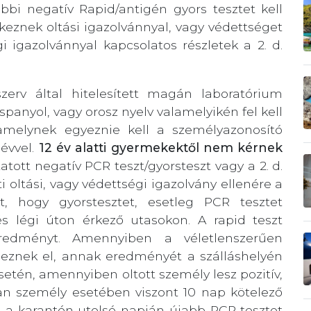
bi negatív Rapid/antigén gyors tesztet kell
znek oltási igazolvánnyal, vagy védettséget
i igazolvánnyal kapcsolatos részletek a 2. d.
szerv által hitelesített magán laboratórium
spanyol, vagy orosz nyelv valamelyikén fel kell
 amelynek egyeznie kell a személyazonosító
évvel.
12 év alatti gyermekektől nem kérnek
atott negatív PCR teszt/gyorsteszt vagy a 2. d.
 oltási, vagy védettségi igazolvány ellenére a
t, hogy gyorstesztet, esetleg PCR tesztet
s légi úton érkező utasokon. A rapid teszt
edményt. Amennyiben a véletlenszerűen
geznek el, annak eredményét a szálláshelyén
setén, amennyiben oltott személy lesz pozitív,
lan személy esetében viszont 10 nap kötelező
, a karantén utolsó napján újabb PCR tesztet