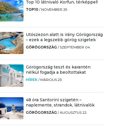
Top 10 látnivaló Korfun, térképpel!
TOP10
/
NOVEMBER 29.
Utószezon alatt is irány Görögország
– ezek a legszebb görög szigetek
GÖRÖGORSZÁG
/
SZEPTEMBER 04.
Görögország teszt és karantén
nélkül fogadja a beoltottakat
HÍREK
/
MÁRCIUS 23.
48 óra Santorini szigetén –
naplemente, strandok, látnivalók
GÖRÖGORSZÁG
/
AUGUSZTUS 22.