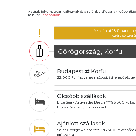
Az árak folyamatosan változnak és az ajánlat kiírásanak időpontjáb
minket
Facebookon
!
!
Az ajánlat 1841 napja n
ezért célszer
Görögország, Korfu
Budapest ⇄ Korfu
22.000 Ft | ingyenes módosítási lehetőséggel
Olcsóbb szállások
Blue Sea - Argyrades Beach *** 96.800 Ft két 
teljes időszakra, medencével
Ajánlott szállások
Saint George Palace **** 338.300 Ft két főre a
időszakra