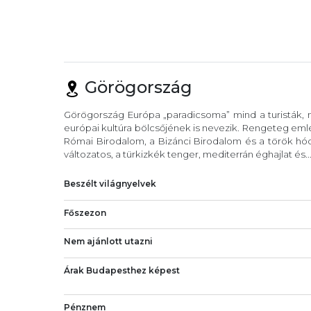
Görögország
Görögország Európa „paradicsoma” mind a turisták, m
európai kultúra bölcsőjének is nevezik. Rengeteg eml
Római Birodalom, a Bizánci Birodalom és a török hód
változatos, a türkizkék tenger, mediterrán éghajlat és..
Beszélt világnyelvek
Főszezon
Nem ajánlott utazni
Árak Budapesthez képest
Pénznem