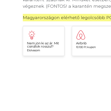
végeznek. (FONTOS! a karantén megszeg
Magyarországon elérhető legolcsóbb PCR
Nem jön ki az ár. Mit
Airbnb
csinálok rosszul?
10.100 Ft kupon
Elolvasom