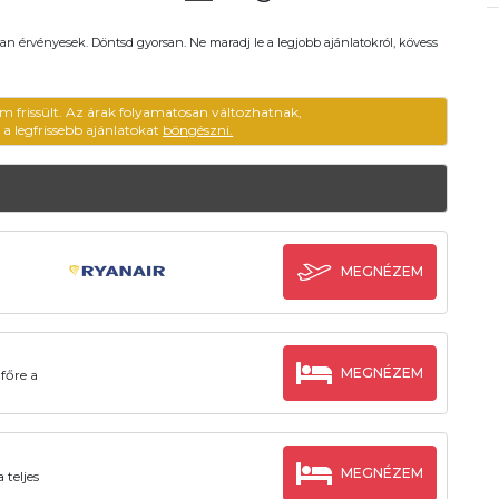
an érvényesek. Döntsd gyorsan. Ne maradj le a legjobb ajánlatokról, kövess
em frissült. Az árak folyamatosan változhatnak,
ű a legfrissebb ajánlatokat
böngészni.
MEGNÉZEM
MEGNÉZEM
főre a
MEGNÉZEM
 teljes