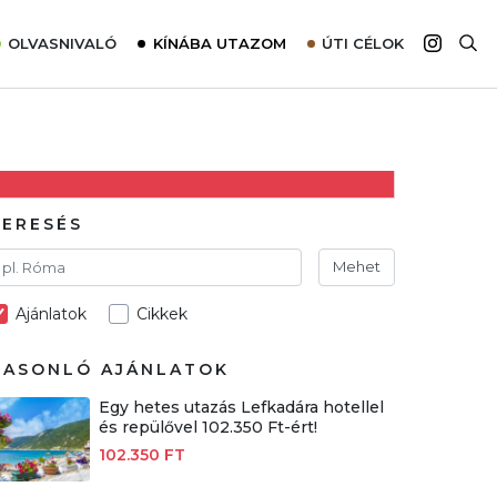
OLVASNIVALÓ
KÍNÁBA UTAZOM
ÚTI CÉLOK
Top 10 látnivalók térképpel
Európa
Tudnivalók az ajánlatok lefoglalásához
Ázsia
Tippek & Trükkök
Amerika
Utazómajom – CitySIM kártya a világutazóknak
Afrika
KERESÉS
Interjú
Ausztrália
Mehet
Élménybeszámolók
Ajánlatok
Cikkek
Szállodalátogatás
Sajtómegjelenések
HASONLÓ AJÁNLATOK
Egy hetes utazás Lefkadára hotellel
és repülővel 102.350 Ft-ért!
102.350 FT