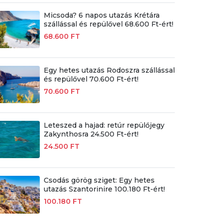
Micsoda? 6 napos utazás Krétára
szállással és repülővel 68.600 Ft-ért!
68.600 FT
Egy hetes utazás Rodoszra szállással
és repülővel 70.600 Ft-ért!
70.600 FT
Leteszed a hajad: retúr repülőjegy
Zakynthosra 24.500 Ft-ért!
24.500 FT
Csodás görög sziget: Egy hetes
utazás Szantorinire 100.180 Ft-ért!
100.180 FT