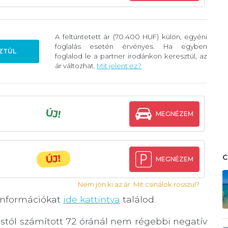
A feltüntetett ár (70.400 HUF) külön, egyéni
foglalás esetén érvényes. Ha egyben
ZTÜL
foglalod le a partner irodánkon keresztül, az
ár változhat.
Mit jelent ez?
ÚJ!
MEGNÉZEM
ÚJ!
MEGNÉZEM
Nem jön ki az ár. Mit csinálok rosszul?
információkat
ide kattintva
találod.
tól számított 72 óránál nem régebbi negatív