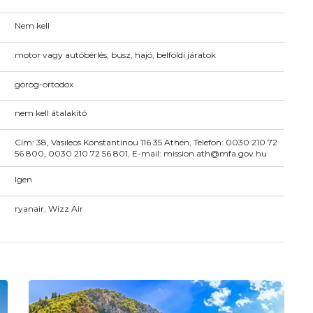
Nem kell
motor vagy autóbérlés, busz, hajó, belföldi járatok
görög-ortodox
nem kell átalakító
Cím: 38, Vasileos Konstantinou 116 35 Athén, Telefon: 0030 210 72
56 800, 0030 210 72 56 801, E-mail: mission.ath@mfa.gov.hu
Igen
ryanair, Wizz Air