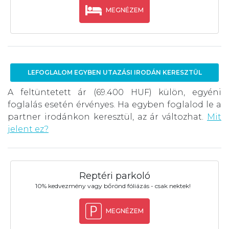
MEGNÉZEM
LEFOGLALOM EGYBEN UTAZÁSI IRODÁN KERESZTÜL
A feltüntetett ár (69.400 HUF) külön, egyéni
foglalás esetén érvényes. Ha egyben foglalod le a
partner irodánkon keresztül, az ár változhat.
Mit
jelent ez?
Reptéri parkoló
10% kedvezmény vagy bőrönd fóliázás - csak nektek!
MEGNÉZEM