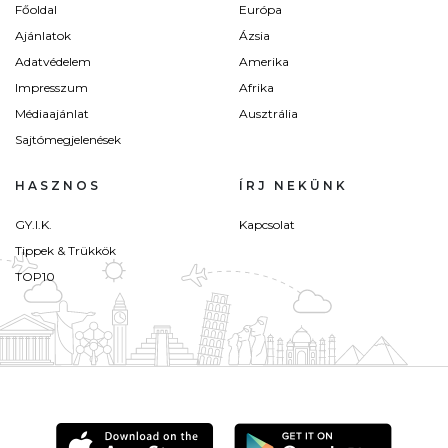
Főoldal
Európa
Ajánlatok
Ázsia
Adatvédelem
Amerika
Impresszum
Afrika
Médiaajánlat
Ausztrália
Sajtómegjelenések
HASZNOS
ÍRJ NEKÜNK
GY.I.K.
Kapcsolat
Tippek & Trükkök
TOP10