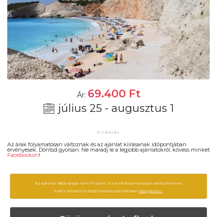
69.400
Ft
Ár:
július 25 - augusztus 1
Az árak folyamatosan változnak és az ajánlat kiírásanak időpontjában
érvényesek. Döntsd gyorsan. Ne maradj le a legjobb ajánlatokról, kövess minket
Facebookon
!
Az ajánlat 1863 napja nem frissült. Az árak folyamatosan változhatnak,
ezért célszerű a legfrissebb ajánlatokat
böngészni.