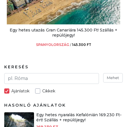
Egy hetes utazás Gran Canariára 145.300 Ft! Szállás +
repülőjegy!
SPANYOLORSZÁG
/
145.300 FT
KERESÉS
Mehet
Ajánlatok
Cikkek
HASONLÓ AJÁNLATOK
Egy hetes nyaralás Kefalónián 169.230 Ft-
ért! Szállás + repülőjegy!
169.230 FT