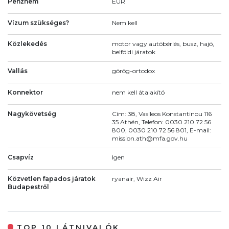
Pénznem
EUR
Vízum szükséges?
Nem kell
Közlekedés
motor vagy autóbérlés, busz, hajó,
belföldi járatok
Vallás
görög-ortodox
Konnektor
nem kell átalakító
Nagykövetség
Cím: 38, Vasileos Konstantinou 116
35 Athén, Telefon: 0030 210 72 56
800, 0030 210 72 56 801, E-mail:
mission.ath@mfa.gov.hu
Csapvíz
Igen
Közvetlen fapados járatok
ryanair, Wizz Air
Budapestről
TOP 10 LÁTNIVALÓK