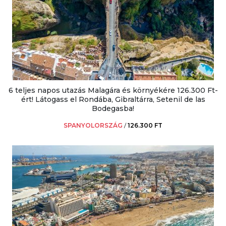
6 teljes napos utazás Malagára és környékére 126.300 Ft-
ért! Látogass el Rondába, Gibraltárra, Setenil de las
Bodegasba!
SPANYOLORSZÁG
/
126.300 FT