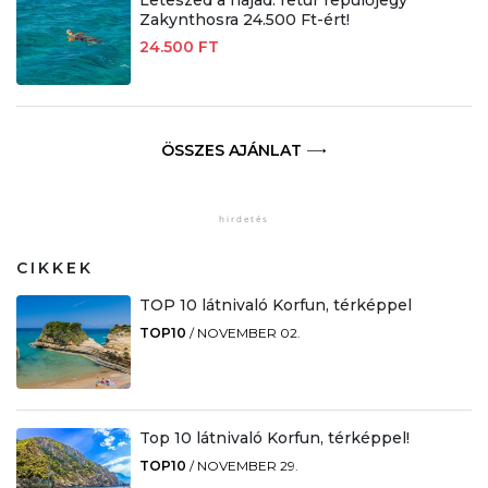
Leteszed a hajad: retúr repülőjegy
Zakynthosra 24.500 Ft-ért!
24.500 FT
ÖSSZES AJÁNLAT
CIKKEK
TOP 10 látnivaló Korfun, térképpel
TOP10
/
NOVEMBER 02.
Top 10 látnivaló Korfun, térképpel!
TOP10
/
NOVEMBER 29.