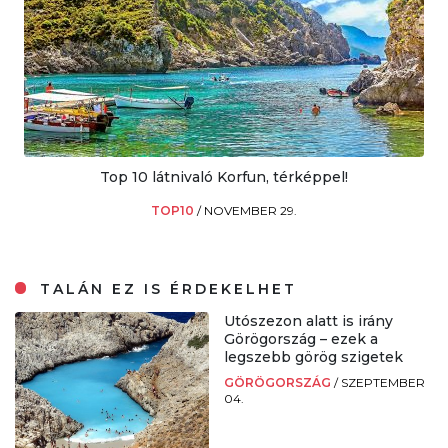
Top 10 látnivaló Korfun, térképpel!
TOP10
/
NOVEMBER 29.
TALÁN EZ IS ÉRDEKELHET
Utószezon alatt is irány
Görögország – ezek a
legszebb görög szigetek
GÖRÖGORSZÁG
/
SZEPTEMBER
04.