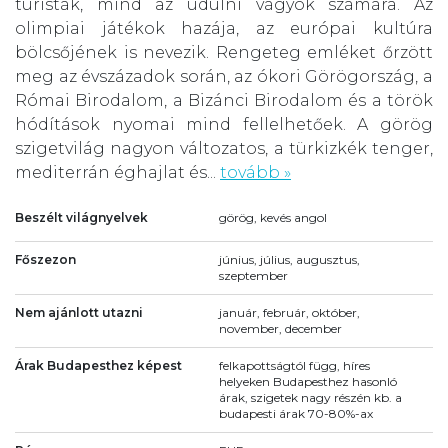
turisták, mind az üdülni vágyók számára. Az
olimpiai játékok hazája, az európai kultúra
bölcsőjének is nevezik. Rengeteg emléket őrzött
meg az évszázadok során, az ókori Görögország, a
Római Birodalom, a Bizánci Birodalom és a török
hódítások nyomai mind fellelhetőek. A görög
szigetvilág nagyon változatos, a türkizkék tenger,
mediterrán éghajlat és...
tovább »
Beszélt világnyelvek
görög, kevés angol
Főszezon
június, július, augusztus,
szeptember
Nem ajánlott utazni
január, február, október,
november, december
Árak Budapesthez képest
felkapottságtól függ, híres
helyeken Budapesthez hasonló
árak, szigetek nagy részén kb. a
budapesti árak 70-80%-ax