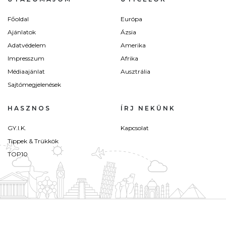
Főoldal
Európa
Ajánlatok
Ázsia
Adatvédelem
Amerika
Impresszum
Afrika
Médiaajánlat
Ausztrália
Sajtómegjelenések
HASZNOS
ÍRJ NEKÜNK
GY.I.K.
Kapcsolat
Tippek & Trükkök
TOP10