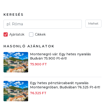
KERESÉS
Mehet
Ajánlatok
Cikkek
HASONLÓ AJÁNLATOK
Montenegró vár: Egy hetes nyaralás
Budván 75.900 Ft-ért!
75.900 FT
Egy hetes pénztárcabarát nyaralás
Montenegróban, Budvában 76.325 Ft-ért!
76.325 FT