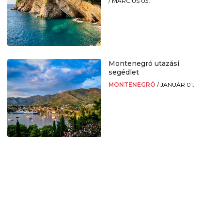
/
MÁRCIUS 03.
Montenegró utazási
segédlet
MONTENEGRÓ
/
JANUÁR 01.