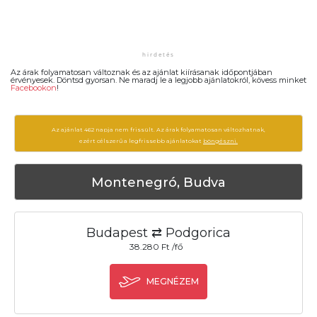
Az árak folyamatosan változnak és az ajánlat kiírásanak időpontjában
érvényesek. Döntsd gyorsan. Ne maradj le a legjobb ajánlatokról, kövess minket
Facebookon
!
Az ajánlat 462 napja nem frissült. Az árak folyamatosan változhatnak,
ezért célszerű a legfrissebb ajánlatokat
böngészni.
Montenegró, Budva
Budapest ⇄ Podgorica
38.280 Ft /fő
MEGNÉZEM