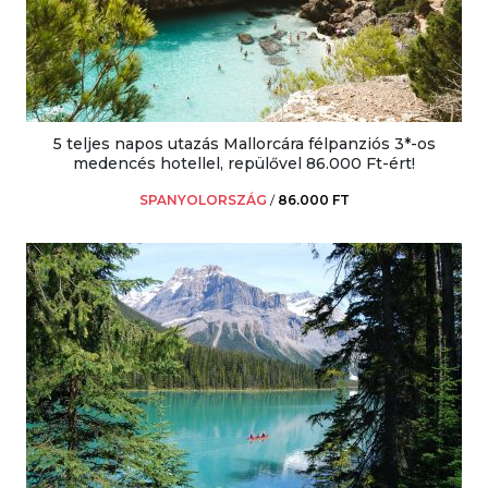
5 teljes napos utazás Mallorcára félpanziós 3*-os
medencés hotellel, repülővel 86.000 Ft-ért!
SPANYOLORSZÁG
/
86.000 FT