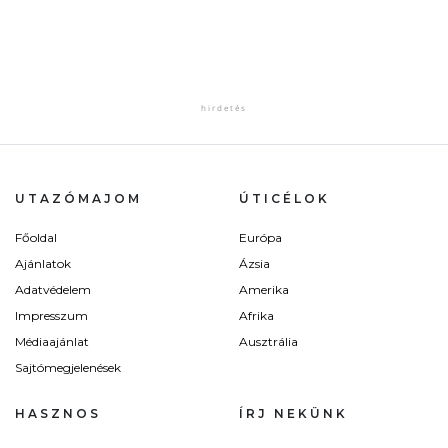
UTAZÓMAJOM
ÚTICÉLOK
Főoldal
Európa
Ajánlatok
Ázsia
Adatvédelem
Amerika
Impresszum
Afrika
Médiaajánlat
Ausztrália
Sajtómegjelenések
HASZNOS
ÍRJ NEKÜNK