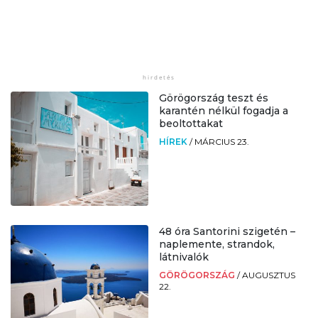
Görögország teszt és
karantén nélkül fogadja a
beoltottakat
HÍREK
/
MÁRCIUS 23.
48 óra Santorini szigetén –
naplemente, strandok,
látnivalók
GÖRÖGORSZÁG
/
AUGUSZTUS
22.