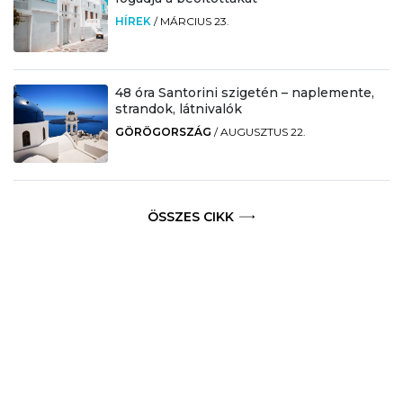
HÍREK
/
MÁRCIUS 23.
48 óra Santorini szigetén – naplemente,
strandok, látnivalók
GÖRÖGORSZÁG
/
AUGUSZTUS 22.
ÖSSZES CIKK