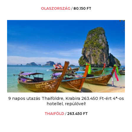
OLASZORSZÁG
/
80.150 FT
9 napos utazás Thaiföldre, Krabira 263.450 Ft-ért 4*-os
hotellel, repülővel!
THAIFÖLD
/
263.450 FT