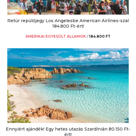
Retúr repülőjegy Los Angelesbe American Airlines-szal
184.800 Ft-ért!
AMERIKAI EGYESÜLT ÁLLAMOK
/
184.800 FT
Ennyiért ajándék! Egy hetes utazás Szardínián 80.150 Ft-
ért!