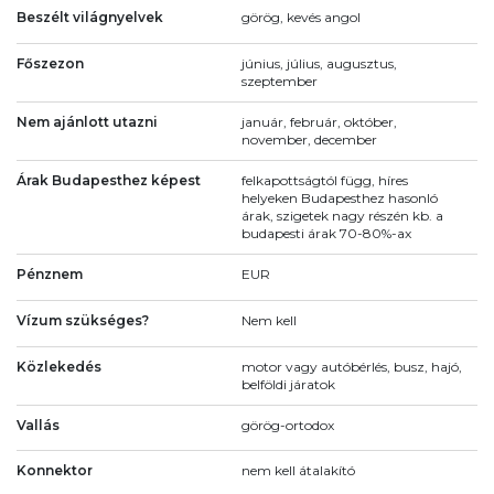
Beszélt világnyelvek
görög, kevés angol
Főszezon
június, július, augusztus,
szeptember
Nem ajánlott utazni
január, február, október,
november, december
Árak Budapesthez képest
felkapottságtól függ, híres
helyeken Budapesthez hasonló
árak, szigetek nagy részén kb. a
budapesti árak 70-80%-ax
Pénznem
EUR
Vízum szükséges?
Nem kell
Közlekedés
motor vagy autóbérlés, busz, hajó,
belföldi járatok
Vallás
görög-ortodox
Konnektor
nem kell átalakító