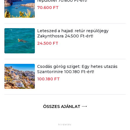
repülővel 70.600 Ft-ért!
70.600 FT
Leteszed a hajad: retúr repülőjegy
Zakynthosra 24.500 Ft-ért!
24.500 FT
Csodás görög sziget: Egy hetes utazás
Szantorinire 100.180 Ft-ért!
100.180 FT
ÖSSZES AJÁNLAT