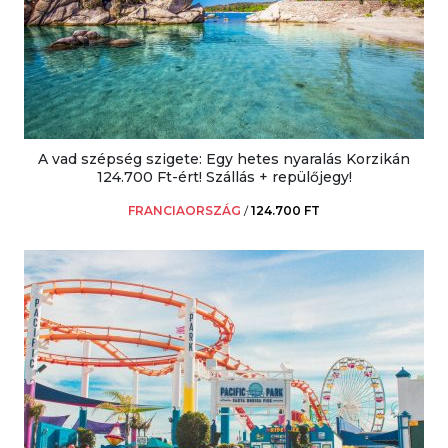
A vad szépség szigete: Egy hetes nyaralás Korzikán
124.700 Ft-ért! Szállás + repülőjegy!
FRANCIAORSZÁG
/
124.700 FT