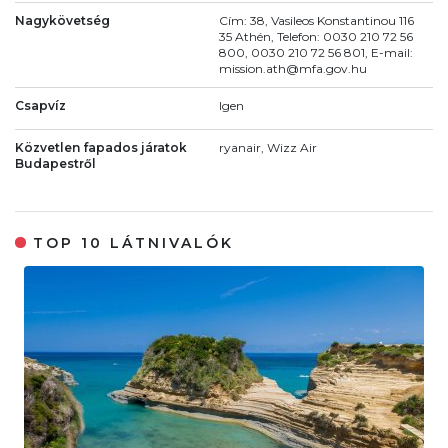
Nagykövetség
Cím: 38, Vasileos Konstantinou 116
35 Athén, Telefon: 0030 210 72 56
800, 0030 210 72 56 801, E-mail:
mission.ath@mfa.gov.hu
Csapvíz
Igen
Közvetlen fapados járatok
ryanair, Wizz Air
Budapestről
TOP 10 LÁTNIVALÓK