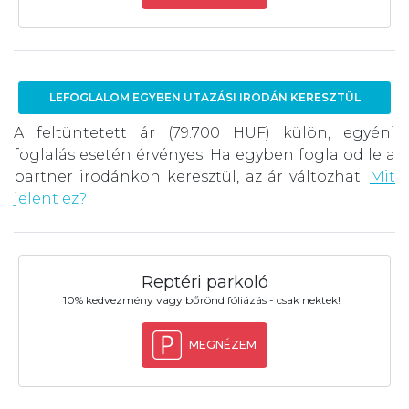
LEFOGLALOM EGYBEN UTAZÁSI IRODÁN KERESZTÜL
A feltüntetett ár (79.700 HUF) külön, egyéni
foglalás esetén érvényes. Ha egyben foglalod le a
partner irodánkon keresztül, az ár változhat.
Mit
jelent ez?
Reptéri parkoló
10% kedvezmény vagy bőrönd fóliázás - csak nektek!
MEGNÉZEM