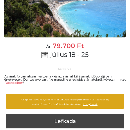
79.700
Ft
Ár:
július 18 - 25
Az árak folyamatosan változnak és az ajánlat kiírásanak időpontjában
érvényesek. Döntsd gyorsan. Ne maradj le a legjobb ajánlatokról, kövess minket
Facebookon
!
Az ajánlat 1910 napja nem frissült. Az árak folyamatosan változhatnak,
ezért célszerű a legfrissebb ajánlatokat
böngészni.
Lefkada