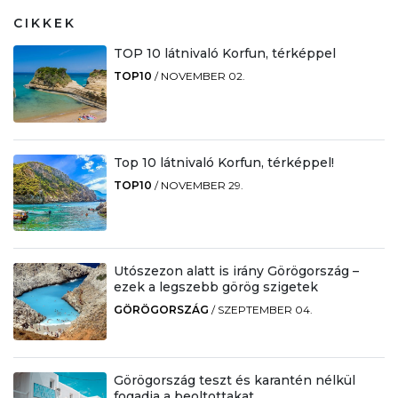
CIKKEK
TOP 10 látnivaló Korfun, térképpel
TOP10
/
NOVEMBER 02.
Top 10 látnivaló Korfun, térképpel!
TOP10
/
NOVEMBER 29.
Utószezon alatt is irány Görögország –
ezek a legszebb görög szigetek
GÖRÖGORSZÁG
/
SZEPTEMBER 04.
Görögország teszt és karantén nélkül
fogadja a beoltottakat