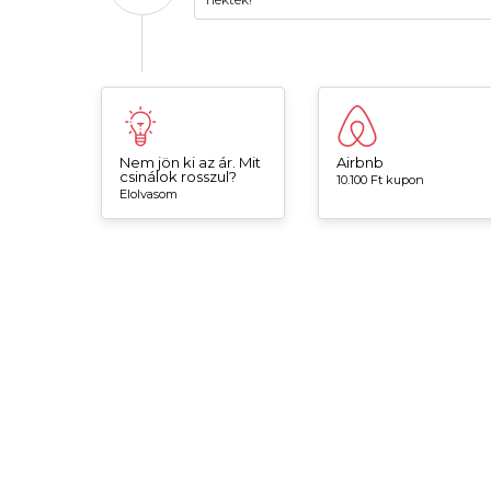
Nem jön ki az ár. Mit
Airbnb
csinálok rosszul?
10.100 Ft kupon
Elolvasom