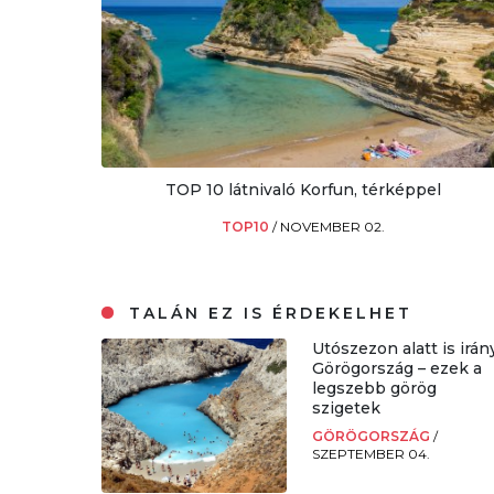
TOP 10 látnivaló Korfun, térképpel
TOP10
/
NOVEMBER 02.
TALÁN EZ IS ÉRDEKELHET
Utószezon alatt is irán
Görögország – ezek a
legszebb görög
szigetek
GÖRÖGORSZÁG
/
SZEPTEMBER 04.