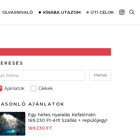
OLVASNIVALÓ
KÍNÁBA UTAZOM
ÚTI CÉLOK
Top 10 látnivalók térképpel
Európa
Tudnivalók az ajánlatok lefoglalásához
Ázsia
Tippek & Trükkök
Amerika
Utazómajom – CitySIM kártya a világutazóknak
Afrika
KERESÉS
Interjú
Ausztrália
Mehet
Élménybeszámolók
Ajánlatok
Cikkek
Szállodalátogatás
Sajtómegjelenések
HASONLÓ AJÁNLATOK
Egy hetes nyaralás Kefalónián
169.230 Ft-ért! Szállás + repülőjegy!
169.230 FT