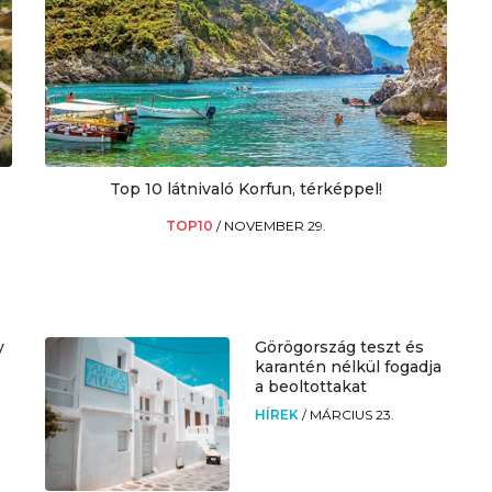
Top 10 látnivaló Korfun, térképpel!
TOP10
/
NOVEMBER 29.
y
Görögország teszt és
karantén nélkül fogadja
a beoltottakat
HÍREK
/
MÁRCIUS 23.