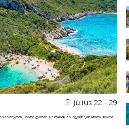
július 22 - 29
an érvényesek. Döntsd gyorsan. Ne maradj le a legjobb ajánlatokról, kövess