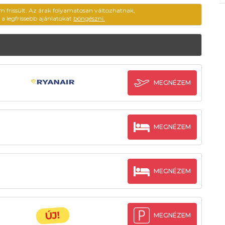
m frissült. Az árak folyamatosan változhatnak,
ű a legfrissebb ajánlatokat
böngészni.
MEGNÉZEM
MEGNÉZEM
MEGNÉZEM
ÚJ!
MEGNÉZEM