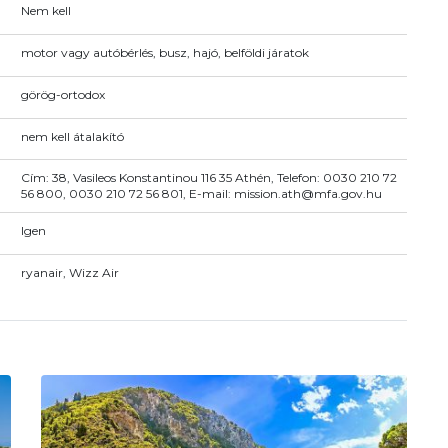
Nem kell
motor vagy autóbérlés, busz, hajó, belföldi járatok
görög-ortodox
nem kell átalakító
Cím: 38, Vasileos Konstantinou 116 35 Athén, Telefon: 0030 210 72
56 800, 0030 210 72 56 801, E-mail: mission.ath@mfa.gov.hu
Igen
ryanair, Wizz Air