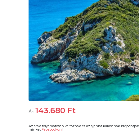
143.680
Ft
Ár:
Az árak folyamatosan változnak és az ajánlat kiírásanak időpontjáb
minket
Facebookon
!