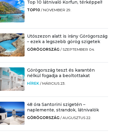
Top 10 látnivaló Korfun, térképpel!
TOP10
/
NOVEMBER 29.
Utószezon alatt is irány Görögország
– ezek a legszebb görög szigetek
GÖRÖGORSZÁG
/
SZEPTEMBER 04.
Görögország teszt és karantén
nélkül fogadja a beoltottakat
HÍREK
/
MÁRCIUS 23.
48 óra Santorini szigetén –
naplemente, strandok, látnivalók
GÖRÖGORSZÁG
/
AUGUSZTUS 22.