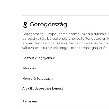
Görögország
Görögország Európa „paradicsoma” mind a turisták, m
európai kultúra bölcsőjének is nevezik. Rengeteg eml
Római Birodalom, a Bizánci Birodalom és a török hód
változatos, a türkizkék tenger, mediterrán éghajlat és..
Beszélt világnyelvek
Főszezon
Nem ajánlott utazni
Árak Budapesthez képest
Pénznem