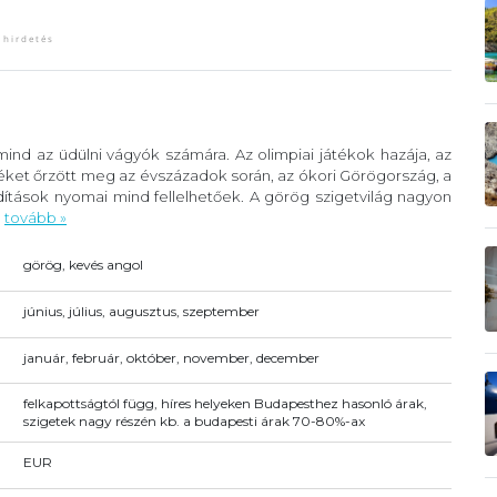
ind az üdülni vágyók számára. Az olimpiai játékok hazája, az
éket őrzött meg az évszázadok során, az ókori Görögország, a
ítások nyomai mind fellelhetőek. A görög szigetvilág nagyon
.
tovább »
görög, kevés angol
június, július, augusztus, szeptember
január, február, október, november, december
felkapottságtól függ, híres helyeken Budapesthez hasonló árak,
szigetek nagy részén kb. a budapesti árak 70-80%-ax
EUR