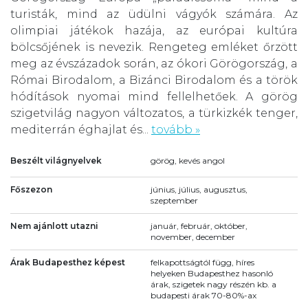
turisták, mind az üdülni vágyók számára. Az
olimpiai játékok hazája, az európai kultúra
bölcsőjének is nevezik. Rengeteg emléket őrzött
meg az évszázadok során, az ókori Görögország, a
Római Birodalom, a Bizánci Birodalom és a török
hódítások nyomai mind fellelhetőek. A görög
szigetvilág nagyon változatos, a türkizkék tenger,
mediterrán éghajlat és...
tovább »
Beszélt világnyelvek
görög, kevés angol
Főszezon
június, július, augusztus,
szeptember
Nem ajánlott utazni
január, február, október,
november, december
Árak Budapesthez képest
felkapottságtól függ, híres
helyeken Budapesthez hasonló
árak, szigetek nagy részén kb. a
budapesti árak 70-80%-ax