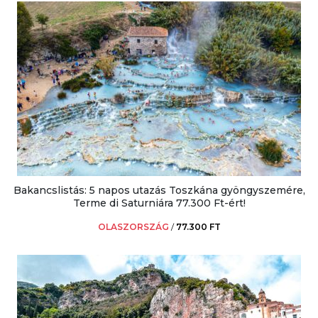
Bakancslistás: 5 napos utazás Toszkána gyöngyszemére,
Terme di Saturniára 77.300 Ft-ért!
OLASZORSZÁG
/
77.300 FT