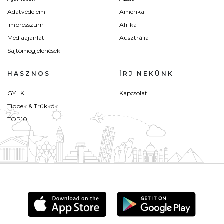
Adatvédelem
Amerika
Impresszum
Afrika
Médiaajánlat
Ausztrália
Sajtómegjelenések
HASZNOS
ÍRJ NEKÜNK
GY.I.K.
Kapcsolat
Tippek & Trükkök
TOP10