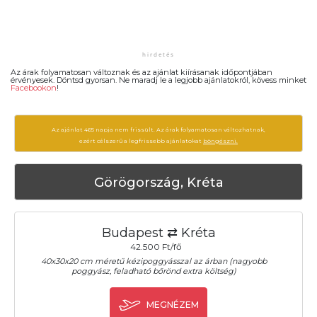
Az árak folyamatosan változnak és az ajánlat kiírásanak időpontjában
érvényesek. Döntsd gyorsan. Ne maradj le a legjobb ajánlatokról, kövess minket
Facebookon
!
Az ajánlat 465 napja nem frissült. Az árak folyamatosan változhatnak,
ezért célszerű a legfrissebb ajánlatokat
böngészni.
Görögország, Kréta
Budapest ⇄ Kréta
42.500 Ft/fő
40x30x20 cm méretű kézipoggyásszal az árban (nagyobb
poggyász, feladható bőrönd extra költség)
MEGNÉZEM