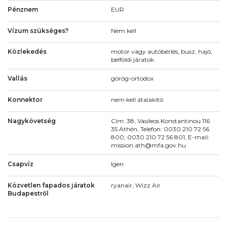
Pénznem
EUR
Vízum szükséges?
Nem kell
Közlekedés
motor vagy autóbérlés, busz, hajó,
belföldi járatok
Vallás
görög-ortodox
Konnektor
nem kell átalakító
Nagykövetség
Cím: 38, Vasileos Konstantinou 116
35 Athén, Telefon: 0030 210 72 56
800, 0030 210 72 56 801, E-mail:
mission.ath@mfa.gov.hu
Csapvíz
Igen
Közvetlen fapados járatok
ryanair, Wizz Air
Budapestről