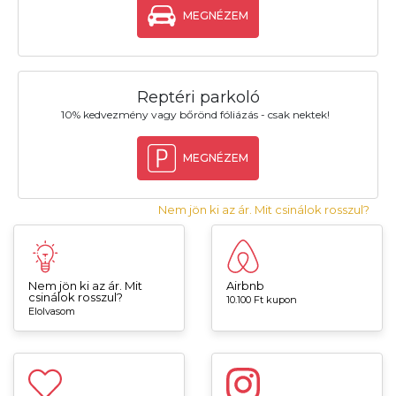
MEGNÉZEM
Reptéri parkoló
10% kedvezmény vagy bőrönd fóliázás - csak nektek!
MEGNÉZEM
Nem jön ki az ár. Mit csinálok rosszul?
Nem jön ki az ár. Mit
Airbnb
csinálok rosszul?
10.100 Ft kupon
Elolvasom