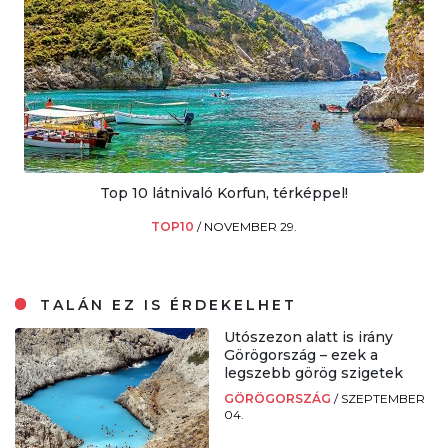
Top 10 látnivaló Korfun, térképpel!
TOP10
/
NOVEMBER 29.
TALÁN EZ IS ÉRDEKELHET
Utószezon alatt is irány
Görögország – ezek a
legszebb görög szigetek
GÖRÖGORSZÁG
/
SZEPTEMBER
04.