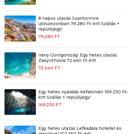
8 napos utazás Szantorinire
utószezonban 79.280 Ft-ért! Szállás +
repülőjegy!
79.280 FT
Irány Görögország: Egy hetes utazás
Zakynthosra 72.440 Ft-ért!
72.440 FT
Egy hetes nyaralás Kefalónián 169.230 Ft-
ért! Szállás + repülőjegy!
169.230 FT
Egy hetes utazás Lefkadára hotellel és
repülővel 102.350 Ft-ért!