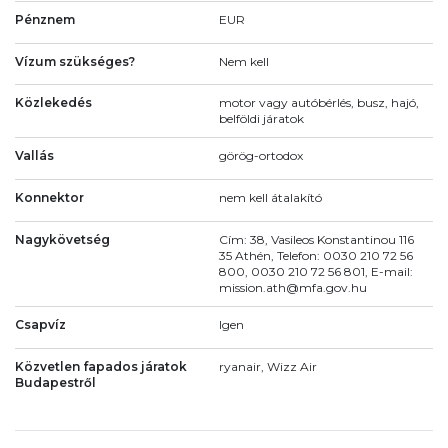
Pénznem
EUR
Vízum szükséges?
Nem kell
Közlekedés
motor vagy autóbérlés, busz, hajó,
belföldi járatok
Vallás
görög-ortodox
Konnektor
nem kell átalakító
Nagykövetség
Cím: 38, Vasileos Konstantinou 116
35 Athén, Telefon: 0030 210 72 56
800, 0030 210 72 56 801, E-mail:
mission.ath@mfa.gov.hu
Csapvíz
Igen
Közvetlen fapados járatok
ryanair, Wizz Air
Budapestről