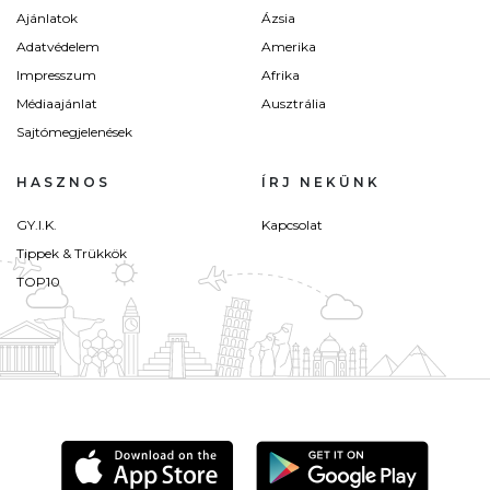
Ajánlatok
Ázsia
Adatvédelem
Amerika
Impresszum
Afrika
Médiaajánlat
Ausztrália
Sajtómegjelenések
HASZNOS
ÍRJ NEKÜNK
GY.I.K.
Kapcsolat
Tippek & Trükkök
TOP10