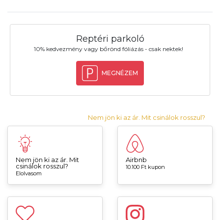
Reptéri parkoló
10% kedvezmény vagy bőrönd fóliázás - csak nektek!
MEGNÉZEM
Nem jön ki az ár. Mit csinálok rosszul?
Nem jön ki az ár. Mit
Airbnb
csinálok rosszul?
10.100 Ft kupon
Elolvasom