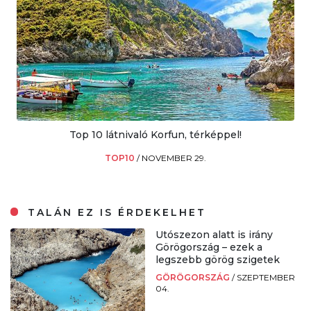
Top 10 látnivaló Korfun, térképpel!
TOP10
/
NOVEMBER 29.
TALÁN EZ IS ÉRDEKELHET
Utószezon alatt is irány
Görögország – ezek a
legszebb görög szigetek
GÖRÖGORSZÁG
/
SZEPTEMBER
04.