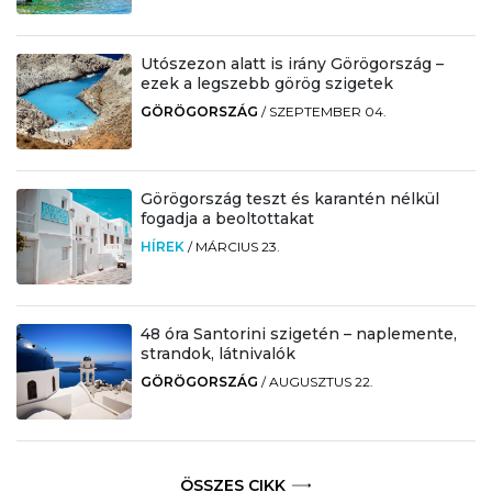
Utószezon alatt is irány Görögország –
ezek a legszebb görög szigetek
GÖRÖGORSZÁG
/
SZEPTEMBER 04.
Görögország teszt és karantén nélkül
fogadja a beoltottakat
HÍREK
/
MÁRCIUS 23.
48 óra Santorini szigetén – naplemente,
strandok, látnivalók
GÖRÖGORSZÁG
/
AUGUSZTUS 22.
ÖSSZES CIKK