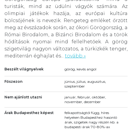
turisták, mind az üdülni vágyók számára. Az
olimpiai játékok hazája, az európai kultúra
bölcsőjének is nevezik. Rengeteg emléket őrzött
meg az évszázadok során, az ókori Görögország, a
Római Birodalom, a Bizánci Birodalom és a török
hódítások nyomai mind fellelhetőek. A görög
szigetvilág nagyon változatos, a türkizkék tenger,
mediterrán éghajlat és...
tovább »
Beszélt világnyelvek
görög, kevés angol
Főszezon
június, július, augusztus,
szeptember
Nem ajánlott utazni
január, február, október,
november, december
Árak Budapesthez képest
felkapottságtól függ, híres
helyeken Budapesthez hasonló
árak, szigetek nagy részén kb. a
budapesti árak 70-80%-ax