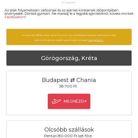
Az árak folyamatosan változnak és az ajánlat kiírásanak időpontjában
érvényesek. Döntsd gyorsan. Ne maradj le a legjobb ajánlatokról, kövess minket
Facebookon
!
Az ajánlat 1878 napja nem frissült. Az árak folyamatosan változhatnak,
ezért célszerű a legfrissebb ajánlatokat
böngészni.
Görögország, Kréta
Budapest ⇄ Chania
38.700 Ft
MEGNÉZEM
Olcsóbb szállások
Pentari 80.000 Ft két főre