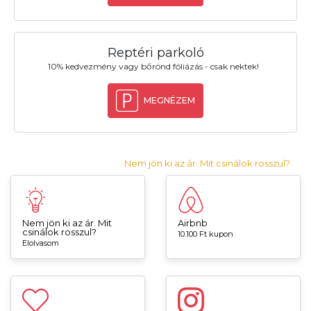
Reptéri parkoló
10% kedvezmény vagy bőrönd fóliázás - csak nektek!
MEGNÉZEM
Nem jön ki az ár. Mit csinálok rosszul?
Nem jön ki az ár. Mit
Airbnb
csinálok rosszul?
10.100 Ft kupon
Elolvasom