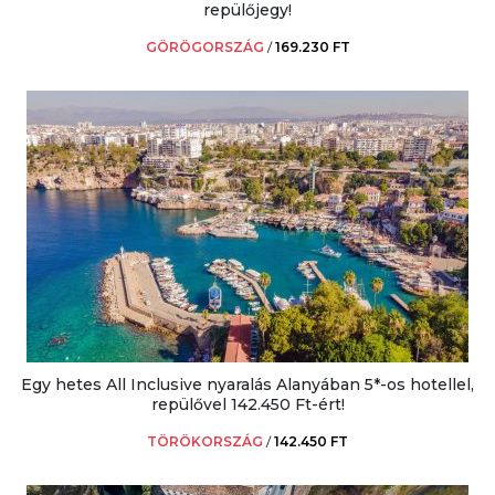
repülőjegy!
GÖRÖGORSZÁG
/
169.230 FT
Egy hetes All Inclusive nyaralás Alanyában 5*-os hotellel,
repülővel 142.450 Ft-ért!
TÖRÖKORSZÁG
/
142.450 FT