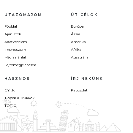
UTAZÓMAJOM
ÚTICÉLOK
Főoldal
Európa
Ajánlatok
Ázsia
Adatvédelem
Amerika
Impresszum
Afrika
Médiaajánlat
Ausztrália
Sajtómegjelenések
HASZNOS
ÍRJ NEKÜNK
GY.I.K.
Kapcsolat
Tippek & Trükkök
TOP10