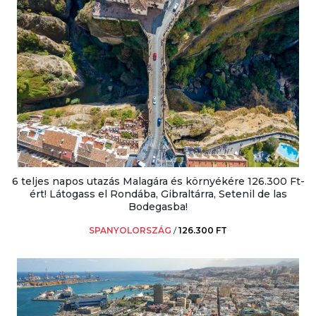
6 teljes napos utazás Malagára és környékére 126.300 Ft-
ért! Látogass el Rondába, Gibraltárra, Setenil de las
Bodegasba!
SPANYOLORSZÁG
/
126.300 FT