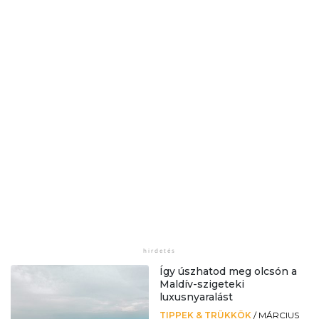
Így úszhatod meg olcsón a
Maldív-szigeteki
luxusnyaralást
TIPPEK & TRÜKKÖK
/
MÁRCIUS