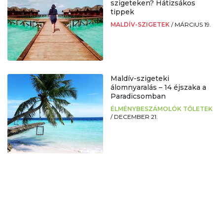
szigeteken? Hátizsákos
tippek
MALDÍV-SZIGETEK
/
MÁRCIUS 19.
Maldív-szigeteki
álomnyaralás – 14 éjszaka a
Paradicsomban
ÉLMÉNYBESZÁMOLÓK TŐLETEK
/
DECEMBER 21.