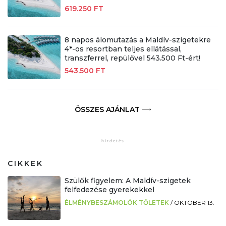
619.250 FT
8 napos álomutazás a Maldív-szigetekre
4*-os resortban teljes ellátással,
transzferrel, repülővel 543.500 Ft-ért!
543.500 FT
ÖSSZES AJÁNLAT
CIKKEK
Szülők figyelem: A Maldív-szigetek
felfedezése gyerekekkel
ÉLMÉNYBESZÁMOLÓK TŐLETEK
/
OKTÓBER 13.