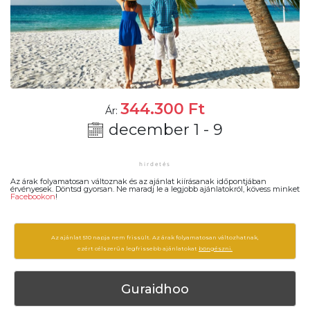
344.300
Ft
Ár:
december 1 - 9
Az árak folyamatosan változnak és az ajánlat kiírásanak időpontjában
érvényesek. Döntsd gyorsan. Ne maradj le a legjobb ajánlatokról, kövess minket
Facebookon
!
Az ajánlat 510 napja nem frissült. Az árak folyamatosan változhatnak,
ezért célszerű a legfrissebb ajánlatokat
böngészni.
Guraidhoo