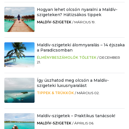
Hogyan lehet olcsón nyaralni a Maldív-
szigeteken? Hátizsákos tippek
MALDÍV-SZIGETEK
/
MÁRCIUS 19.
Maldív-szigeteki álomnyaralás – 14 éjszaka
a Paradicsomban
ÉLMÉNYBESZÁMOLÓK TŐLETEK
/
DECEMBER
21.
Így úszhatod meg olcsón a Maldív-
szigeteki luxusnyaralást
TIPPEK & TRÜKKÖK
/
MÁRCIUS 02.
Maldív-szigetek – Praktikus tanácsok!
MALDÍV-SZIGETEK
/
ÁPRILIS 06.