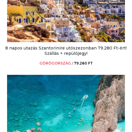
8 napos utazás Szantorinire utószezonban 79.280 Ft-ért!
Szállás + repülőjegy!
GÖRÖGORSZÁG
/
79.280 FT