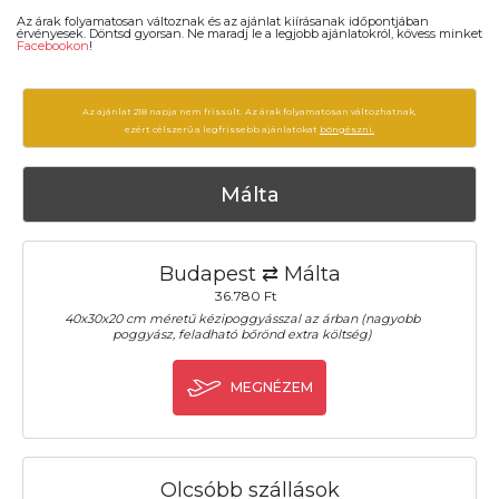
Az árak folyamatosan változnak és az ajánlat kiírásanak időpontjában
érvényesek. Döntsd gyorsan. Ne maradj le a legjobb ajánlatokról, kövess minket
Facebookon
!
Az ajánlat 218 napja nem frissült. Az árak folyamatosan változhatnak,
ezért célszerű a legfrissebb ajánlatokat
böngészni.
Málta
Budapest ⇄ Málta
36.780 Ft
40x30x20 cm méretű kézipoggyásszal az árban (nagyobb
poggyász, feladható bőrönd extra költség)
MEGNÉZEM
Olcsóbb szállások