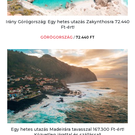
Irány Görögország: Egy hetes utazás Zakynthosra 72.440
Ft-ért!
GÖRÖGORSZÁG
/
72.440 FT
Egy hetes utazás Madeirára tavasszal 167.300 Ft-ért!
Közvetlen járattal és szállással!