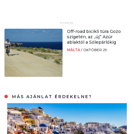
Off-road bicikli túra Gozo
szigetén, az „új” Azúr
ablaktól a Sólepárlókig
MÁLTA
/
OKTÓBER 29.
MÁS AJÁNLAT ÉRDEKELNE?