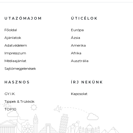
UTAZÓMAJOM
ÚTICÉLOK
Főoldal
Európa
Ajánlatok
Ázsia
Adatvédelem
Amerika
Impresszum
Afrika
Médiaajánlat
Ausztrália
Sajtómegjelenések
HASZNOS
ÍRJ NEKÜNK
GY.I.K.
Kapcsolat
Tippek & Trükkök
TOP10