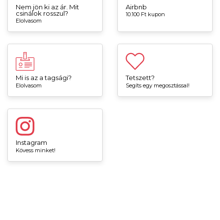
Nem jön ki az ár. Mit
Airbnb
csinálok rosszul?
10.100 Ft kupon
Elolvasom
Mi is az a tagsági?
Tetszett?
Elolvasom
Segíts egy megosztással!
Instagram
Kövess minket!