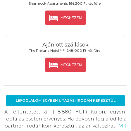
Shamrock Apartments 164.200 Ft két főre
MEGNÉZEM
Ajánlott szállások
The Preluna Hotel **** 248.000 Ft két főre
MEGNÉZEM
LEFOGLALOM EGYBEN UTAZÁSI IRODÁN KERESZTÜL
A feltüntetett ár (118.880 HUF) külön, egyéni
foglalás esetén érvényes. Ha egyben foglalod le a
partner irodánkon keresztül, az ár változhat.
Mit