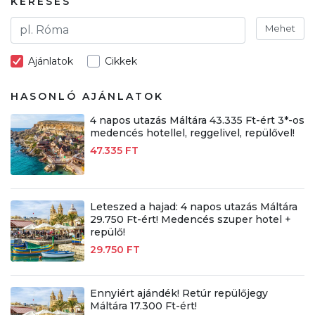
KERESÉS
Mehet
Ajánlatok
Cikkek
HASONLÓ AJÁNLATOK
4 napos utazás Máltára 43.335 Ft-ért 3*-os
medencés hotellel, reggelivel, repülővel!
47.335 FT
Leteszed a hajad: 4 napos utazás Máltára
29.750 Ft-ért! Medencés szuper hotel +
repülő!
29.750 FT
Ennyiért ajándék! Retúr repülőjegy
Máltára 17.300 Ft-ért!