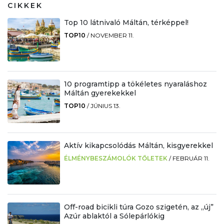
CIKKEK
Top 10 látnivaló Máltán, térképpel!
TOP10
/
NOVEMBER 11.
10 programtipp a tökéletes nyaraláshoz
Máltán gyerekekkel
TOP10
/
JÚNIUS 13.
Aktív kikapcsolódás Máltán, kisgyerekkel
ÉLMÉNYBESZÁMOLÓK TŐLETEK
/
FEBRUÁR 11.
Off-road bicikli túra Gozo szigetén, az „új”
Azúr ablaktól a Sólepárlókig