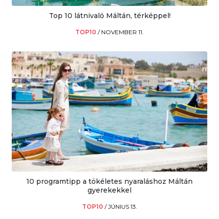
Top 10 látnivaló Máltán, térképpel!
TOP10
/
NOVEMBER 11.
10 programtipp a tökéletes nyaraláshoz Máltán
gyerekekkel
TOP10
/
JÚNIUS 13.