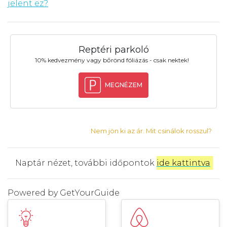
jelent ez?
Reptéri parkoló
10% kedvezmény vagy bőrönd fóliázás - csak nektek!
MEGNÉZEM
Nem jön ki az ár. Mit csinálok rosszul?
Naptár nézet, további időpontok
ide kattintva
.
Powered by
GetYourGuide