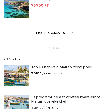
76.700 FT
ÖSSZES AJÁNLAT
CIKKEK
Top 10 látnivaló Máltán, térképpel!
TOP10
/
NOVEMBER 11.
10 programtipp a tökéletes nyaraláshoz
Máltán gyerekekkel
TOP10
/
JÚNIUS 13.