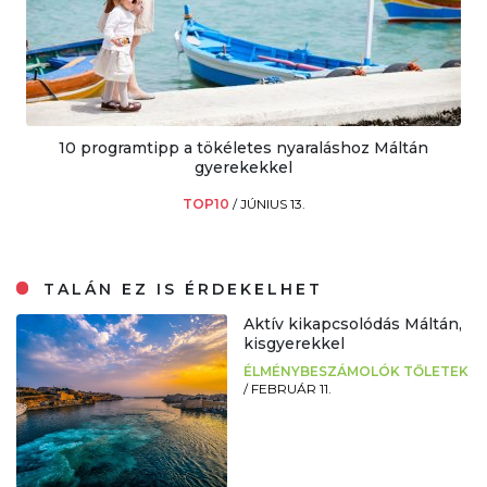
10 programtipp a tökéletes nyaraláshoz Máltán
gyerekekkel
TOP10
/
JÚNIUS 13.
TALÁN EZ IS ÉRDEKELHET
Aktív kikapcsolódás Máltán,
kisgyerekkel
ÉLMÉNYBESZÁMOLÓK TŐLETEK
/
FEBRUÁR 11.