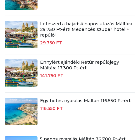
Leteszed a hajad: 4 napos utazás Máltára
29.750 Ft-ért! Medencés szuper hotel +
repülő!
29.750 FT
Ennyiért ajándék! Retúr repülőjegy
Máltára 17.300 Ft-ért!
141.750 FT
Egy hetes nyaralás Máltán 116.550 Ft-ért!
116.550 FT
5 napos nyaralás Máltán 76.700 Ft-ért!