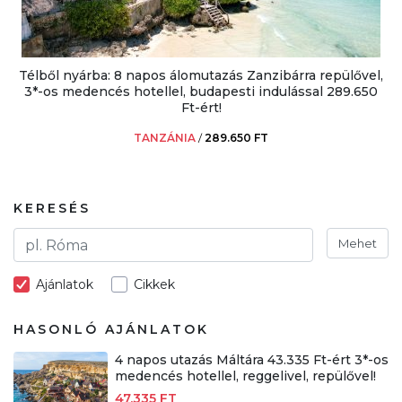
Télből nyárba: 8 napos álomutazás Zanzibárra repülővel,
3*-os medencés hotellel, budapesti indulással 289.650
Ft-ért!
TANZÁNIA
/
289.650 FT
KERESÉS
Mehet
Ajánlatok
Cikkek
HASONLÓ AJÁNLATOK
4 napos utazás Máltára 43.335 Ft-ért 3*-os
medencés hotellel, reggelivel, repülővel!
47.335 FT