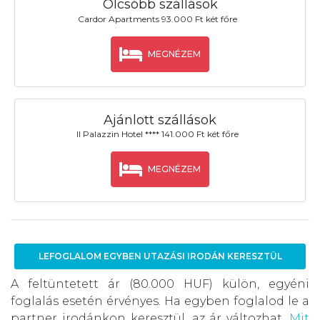
Olcsóbb szállások
Cardor Apartments 93.000 Ft két főre
MEGNÉZEM
Ajánlott szállások
Il Palazzin Hotel **** 141.000 Ft két főre
MEGNÉZEM
LEFOGLALOM EGYBEN UTAZÁSI IRODÁN KERESZTÜL
A feltüntetett ár (80.000 HUF) külön, egyéni
foglalás esetén érvényes. Ha egyben foglalod le a
partner irodánkon keresztül, az ár változhat.
Mit