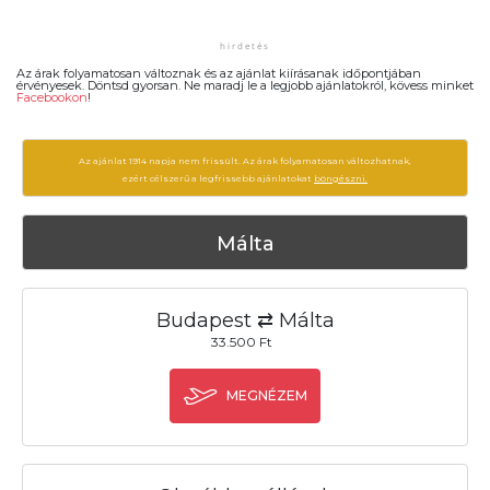
Az árak folyamatosan változnak és az ajánlat kiírásanak időpontjában
érvényesek. Döntsd gyorsan. Ne maradj le a legjobb ajánlatokról, kövess minket
Facebookon
!
Az ajánlat 1914 napja nem frissült. Az árak folyamatosan változhatnak,
ezért célszerű a legfrissebb ajánlatokat
böngészni.
Málta
Budapest ⇄ Málta
33.500 Ft
MEGNÉZEM