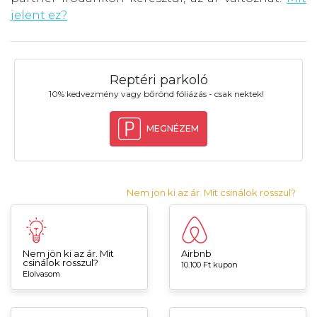
jelent ez?
Reptéri parkoló
10% kedvezmény vagy bőrönd fóliázás - csak nektek!
MEGNÉZEM
Nem jön ki az ár. Mit csinálok rosszul?
Nem jön ki az ár. Mit
Airbnb
csinálok rosszul?
10.100 Ft kupon
Elolvasom