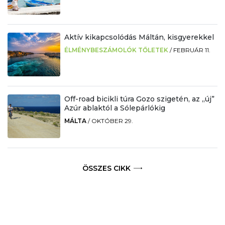
Aktív kikapcsolódás Máltán, kisgyerekkel
ÉLMÉNYBESZÁMOLÓK TŐLETEK
/
FEBRUÁR 11.
Off-road bicikli túra Gozo szigetén, az „új”
Azúr ablaktól a Sólepárlókig
MÁLTA
/
OKTÓBER 29.
ÖSSZES CIKK