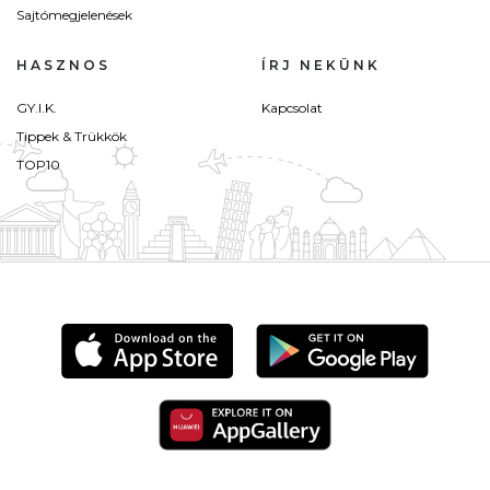
Sajtómegjelenések
HASZNOS
ÍRJ NEKÜNK
GY.I.K.
Kapcsolat
Tippek & Trükkök
TOP10