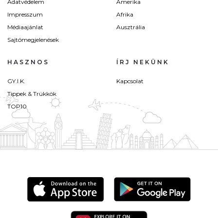
Adatvédelem
Amerika
Impresszum
Afrika
Médiaajánlat
Ausztrália
Sajtómegjelenések
HASZNOS
ÍRJ NEKÜNK
GY.I.K.
Kapcsolat
Tippek & Trükkök
TOP10