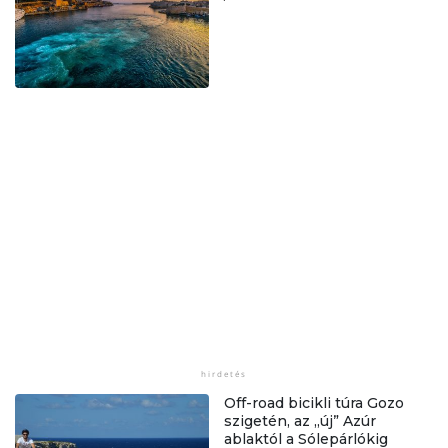
Off-road bicikli túra Gozo
szigetén, az „új” Azúr
ablaktól a Sólepárlókig