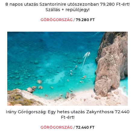
8 napos utazás Szantorinire utószezonban 79.280 Ft-ért!
Szállás + repülőjegy!
GÖRÖGORSZÁG
/
79.280 FT
Irány Görögország: Egy hetes utazás Zakynthosra 72.440
Ft-ért!
GÖRÖGORSZÁG
/
72.440 FT