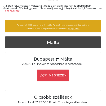
Az árak folyamatosan változnak és az ajánlat kiírásanak időpontjában
érvényesek. Döntsd gyorsan. Ne maradj le a legjobb ajánlatokról, kövess minket
Facebookon
!
Az ajánlat 1888 napja nem frissült. Az árak folyamatosan változhatnak,
ezért célszerű a legfrissebb ajánlatokat
böngészni.
Málta
Budapest ⇄ Málta
20.550 Ft | ingyenes módosítási lehetőséggel
MEGNÉZEM
Olcsóbb szállások
Topaz Hotel *** 95.300 Ft két főre a teljes időszakra