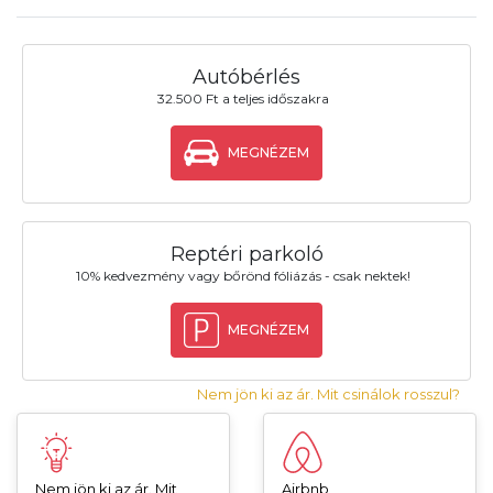
Autóbérlés
32.500 Ft a teljes időszakra
MEGNÉZEM
Reptéri parkoló
10% kedvezmény vagy bőrönd fóliázás - csak nektek!
MEGNÉZEM
Nem jön ki az ár. Mit csinálok rosszul?
Nem jön ki az ár. Mit
Airbnb