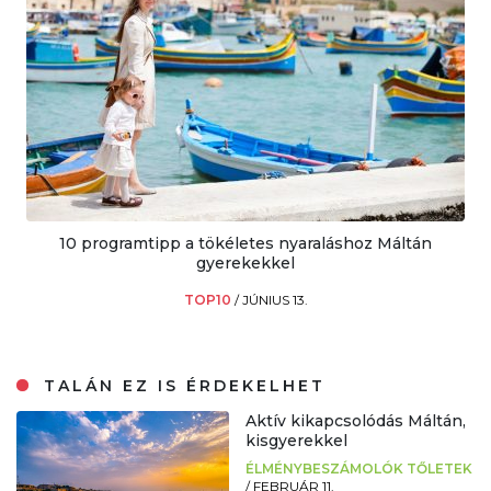
10 programtipp a tökéletes nyaraláshoz Máltán
gyerekekkel
TOP10
/
JÚNIUS 13.
TALÁN EZ IS ÉRDEKELHET
Aktív kikapcsolódás Máltán,
kisgyerekkel
ÉLMÉNYBESZÁMOLÓK TŐLETEK
/
FEBRUÁR 11.