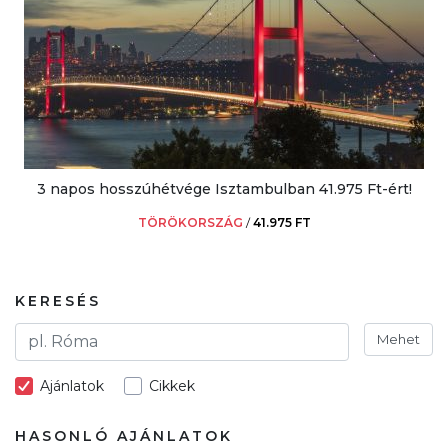
3 napos hosszúhétvége Isztambulban 41.975 Ft-ért!
TÖRÖKORSZÁG
/
41.975 FT
KERESÉS
Mehet
Ajánlatok
Cikkek
HASONLÓ AJÁNLATOK