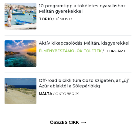
10 programtipp a tökéletes nyaraláshoz
Máltán gyerekekkel
TOP10
/
JÚNIUS 13.
Aktív kikapcsolódás Máltán, kisgyerekkel
ÉLMÉNYBESZÁMOLÓK TŐLETEK
/
FEBRUÁR 11.
Off-road bicikli túra Gozo szigetén, az „új”
Azúr ablaktól a Sólepárlókig
MÁLTA
/
OKTÓBER 29.
ÖSSZES CIKK