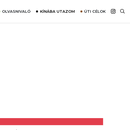
OLVASNIVALÓ
KÍNÁBA UTAZOM
ÚTI CÉLOK
Top 10 látnivalók térképpel
Európa
Tudnivalók az ajánlatok lefoglalásához
Ázsia
Tippek & Trükkök
Amerika
Utazómajom – CitySIM kártya a világutazóknak
Afrika
Interjú
Ausztrália
Élménybeszámolók
Szállodalátogatás
Sajtómegjelenések