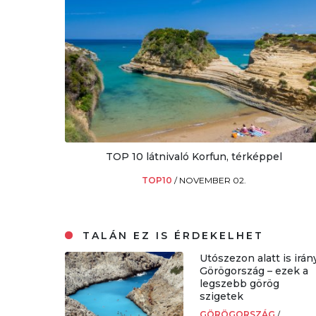
TOP 10 látnivaló Korfun, térképpel
TOP10
/
NOVEMBER 02.
TALÁN EZ IS ÉRDEKELHET
Utószezon alatt is irán
Görögország – ezek a
legszebb görög
szigetek
GÖRÖGORSZÁG
/