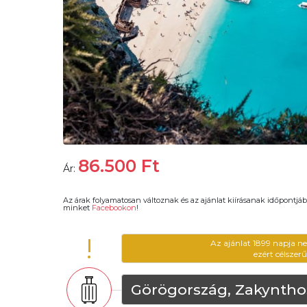
86.500
Ft
Ár:
Az árak folyamatosan változnak és az ajánlat kiírásanak időpontjáb
minket
Facebookon
!
!
Az ajánlat 1899 napja n
ezért célszer
Görögország, Zakyntho