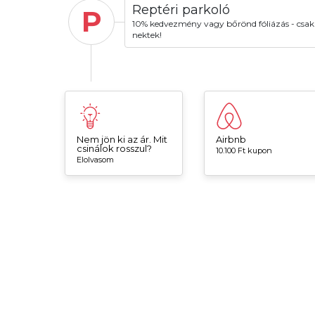
Reptéri parkoló
P
10% kedvezmény vagy bőrönd fóliázás - csak
nektek!
Nem jön ki az ár. Mit
Airbnb
csinálok rosszul?
10.100 Ft kupon
Elolvasom