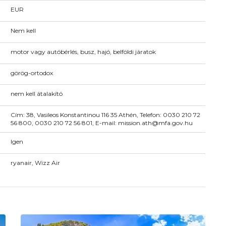
EUR
Nem kell
motor vagy autóbérlés, busz, hajó, belföldi járatok
görög-ortodox
nem kell átalakító
Cím: 38, Vasileos Konstantinou 116 35 Athén, Telefon: 0030 210 72
56 800, 0030 210 72 56 801, E-mail: mission.ath@mfa.gov.hu
Igen
ryanair, Wizz Air