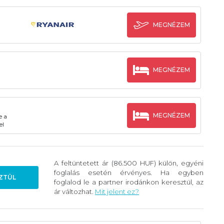
MEGNÉZEM
MEGNÉZEM
MEGNÉZEM
e a
el
A feltüntetett ár (86.500 HUF) külön, egyéni
foglalás esetén érvényes. Ha egyben
ZTÜL
foglalod le a partner irodánkon keresztül, az
ár változhat.
Mit jelent ez?