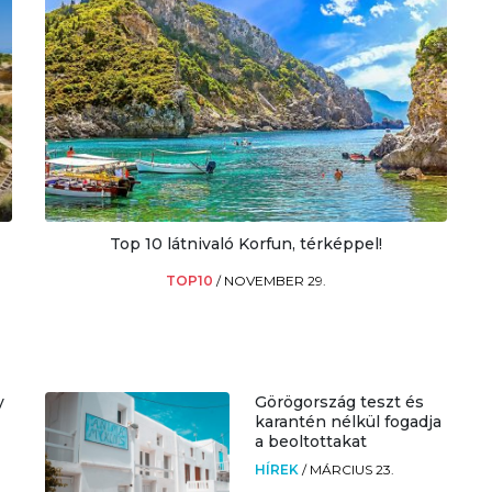
Top 10 látnivaló Korfun, térképpel!
TOP10
/
NOVEMBER 29.
y
Görögország teszt és
karantén nélkül fogadja
a beoltottakat
HÍREK
/
MÁRCIUS 23.