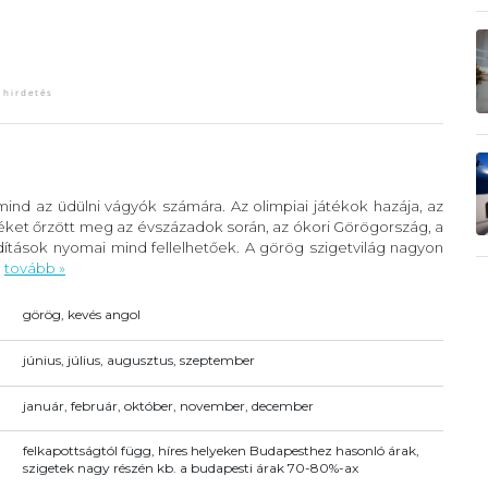
ind az üdülni vágyók számára. Az olimpiai játékok hazája, az
éket őrzött meg az évszázadok során, az ókori Görögország, a
ítások nyomai mind fellelhetőek. A görög szigetvilág nagyon
.
tovább »
görög, kevés angol
június, július, augusztus, szeptember
január, február, október, november, december
felkapottságtól függ, híres helyeken Budapesthez hasonló árak,
szigetek nagy részén kb. a budapesti árak 70-80%-ax