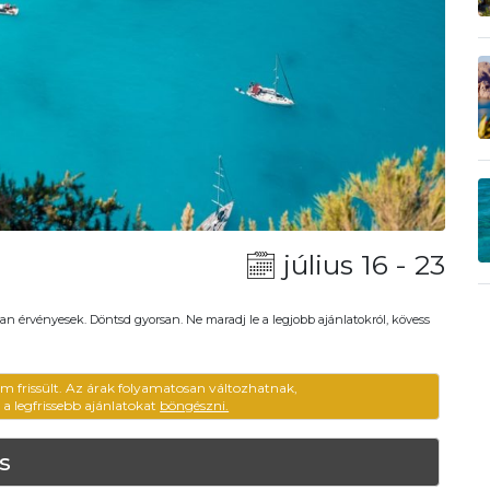
július 16 - 23
an érvényesek. Döntsd gyorsan. Ne maradj le a legjobb ajánlatokról, kövess
em frissült. Az árak folyamatosan változhatnak,
ű a legfrissebb ajánlatokat
böngészni.
s