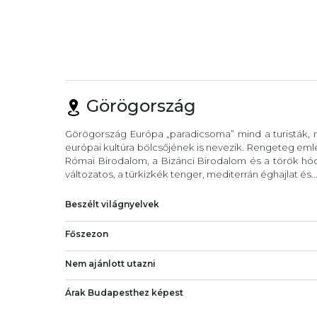
Görögország
Görögország Európa „paradicsoma” mind a turisták, m
európai kultúra bölcsőjének is nevezik. Rengeteg eml
Római Birodalom, a Bizánci Birodalom és a török hód
változatos, a türkizkék tenger, mediterrán éghajlat és..
Beszélt világnyelvek
Főszezon
Nem ajánlott utazni
Árak Budapesthez képest