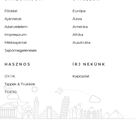
Főoldal
Európa
Ajánlatok
Ázsia
Adatvédelem
Amerika
Impresszum
Afrika
Médiaajánlat
Ausztrália
Sajtómegjelenések
HASZNOS
ÍRJ NEKÜNK
GY.I.K.
Kapcsolat
Tippek & Trükkök
TOP10