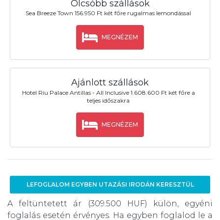
Olcsóbb szállások
Sea Breeze Town 156.950 Ft két főre rugalmas lemondással
MEGNÉZEM
Ajánlott szállások
Hotel Riu Palace Antillas - All Inclusive 1.608.600 Ft két főre a
teljes időszakra
MEGNÉZEM
LEFOGLALOM EGYBEN UTAZÁSI IRODÁN KERESZTÜL
A feltüntetett ár (309.500 HUF) külön, egyéni
foglalás esetén érvényes. Ha egyben foglalod le a