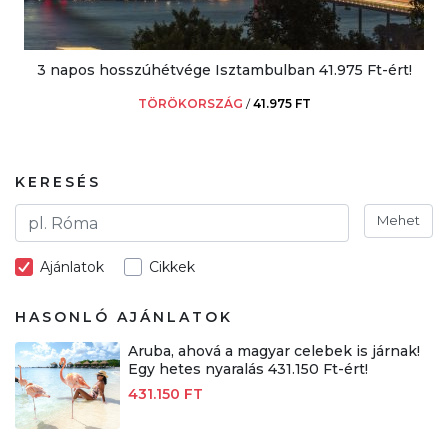
3 napos hosszúhétvége Isztambulban 41.975 Ft-ért!
TÖRÖKORSZÁG
/
41.975 FT
KERESÉS
Mehet
Ajánlatok
Cikkek
HASONLÓ AJÁNLATOK
Aruba, ahová a magyar celebek is járnak!
Egy hetes nyaralás 431.150 Ft-ért!
431.150 FT