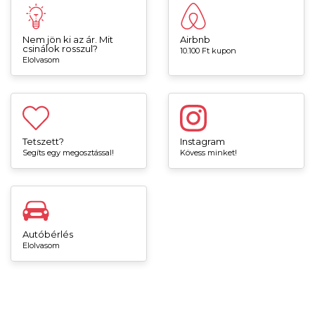
Nem jön ki az ár. Mit
Airbnb
csinálok rosszul?
10.100 Ft kupon
Elolvasom
Tetszett?
Instagram
Segíts egy megosztással!
Kövess minket!
Autóbérlés
Elolvasom