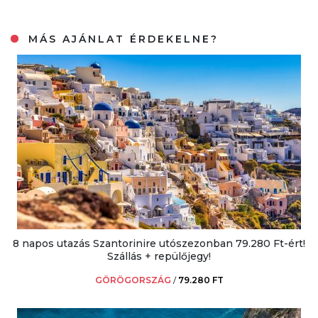
MÁS AJÁNLAT ÉRDEKELNE?
8 napos utazás Szantorinire utószezonban 79.280 Ft-ért!
Szállás + repülőjegy!
GÖRÖGORSZÁG
/
79.280 FT