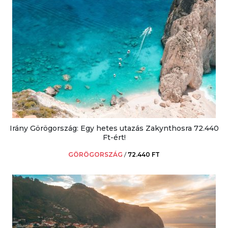
Irány Görögország: Egy hetes utazás Zakynthosra 72.440
Ft-ért!
GÖRÖGORSZÁG
/
72.440 FT