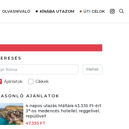
OLVASNIVALÓ
KÍNÁBA UTAZOM
ÚTI CÉLOK
Top 10 látnivalók térképpel
Európa
Tudnivalók az ajánlatok lefoglalásához
Ázsia
Tippek & Trükkök
Amerika
Utazómajom – CitySIM kártya a világutazóknak
Afrika
KERESÉS
Interjú
Ausztrália
Mehet
Élménybeszámolók
Ajánlatok
Cikkek
Szállodalátogatás
Sajtómegjelenések
HASONLÓ AJÁNLATOK
4 napos utazás Máltára 43.335 Ft-ért
3*-os medencés hotellel, reggelivel,
repülővel!
47.335 FT