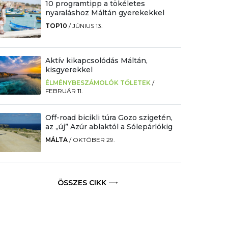
10 programtipp a tökéletes
nyaraláshoz Máltán gyerekekkel
TOP10
/
JÚNIUS 13.
Aktív kikapcsolódás Máltán,
kisgyerekkel
ÉLMÉNYBESZÁMOLÓK TŐLETEK
/
FEBRUÁR 11.
Off-road bicikli túra Gozo szigetén,
az „új” Azúr ablaktól a Sólepárlókig
MÁLTA
/
OKTÓBER 29.
ÖSSZES CIKK