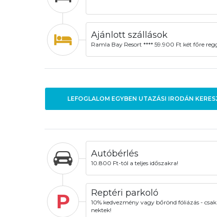
Ajánlott szállások
Ramla Bay Resort **** 59.900 Ft két főre regg
LEFOGLALOM EGYBEN UTAZÁSI IRODÁN KERES
Autóbérlés
10.800 Ft-tól a teljes időszakra!
Reptéri parkoló
P
10% kedvezmény vagy bőrönd fóliázás - csak
nektek!