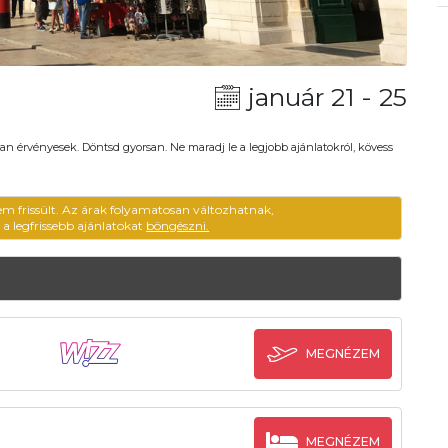
január 21 - 25
an érvényesek. Döntsd gyorsan. Ne maradj le a legjobb ajánlatokról, kövess
em frissült. Az árak folyamatosan változhatnak,
ű a legfrissebb ajánlatokat
böngészni.
MEGNÉZEM
MEGNÉZEM