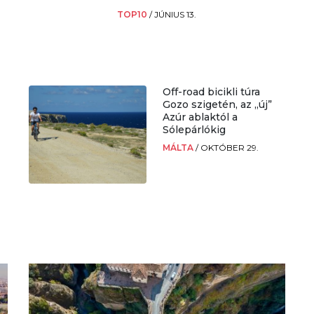
TOP10
/
JÚNIUS 13.
Off-road bicikli túra
Gozo szigetén, az „új”
Azúr ablaktól a
Sólepárlókig
MÁLTA
/
OKTÓBER 29.