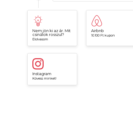
Nem jön ki az ár. Mit
Airbnb
csinálok rosszul?
10.100 Ft kupon
Elolvasom
Instagram
Kövess minket!