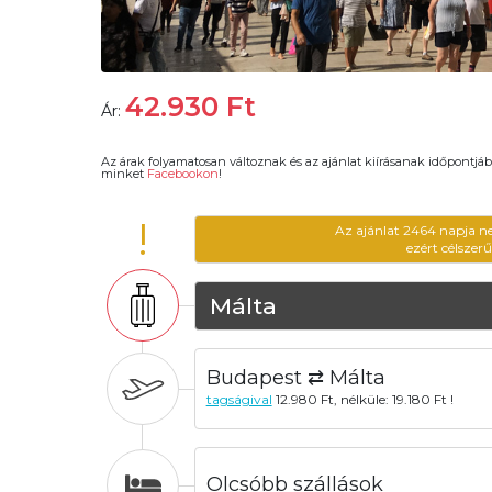
42.930
Ft
Ár:
Az árak folyamatosan változnak és az ajánlat kiírásanak időpontjáb
minket
Facebookon
!
!
Az ajánlat 2464 napja n
ezért célszer
Málta
Budapest ⇄ Málta
tagságival
12.980 Ft, nélküle: 19.180 Ft !
Olcsóbb szállások