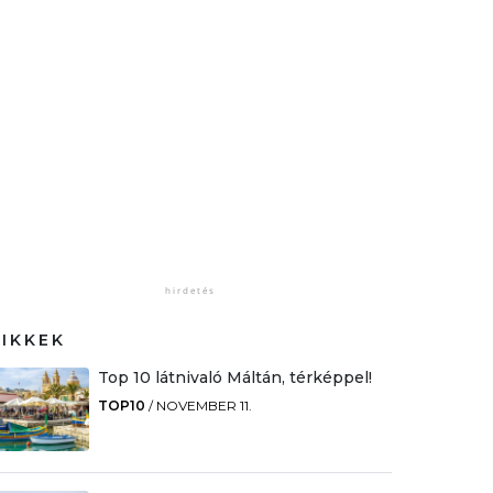
CIKKEK
Top 10 látnivaló Máltán, térképpel!
TOP10
/
NOVEMBER 11.