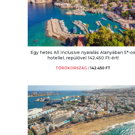
Egy hetes All Inclusive nyaralás Alanyában 5*-o
hotellel, repülővel 142.450 Ft-ért!
TÖRÖKORSZÁG
/
142.450 FT