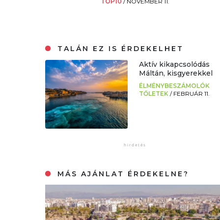
TOP10
/
NOVEMBER 11.
TALÁN EZ IS ÉRDEKELHET
Aktív kikapcsolódás
Máltán, kisgyerekkel
ÉLMÉNYBESZÁMOLÓK
TŐLETEK
/
FEBRUÁR 11.
MÁS AJÁNLAT ÉRDEKELNE?