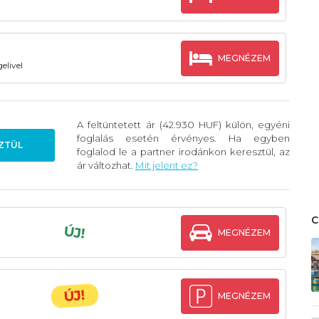
MEGNÉZEM
elivel
A feltüntetett ár (42.930 HUF) külön, egyéni
foglalás esetén érvényes. Ha egyben
ZTÜL
foglalod le a partner irodánkon keresztül, az
ár változhat.
Mit jelent ez?
ÚJ!
MEGNÉZEM
ÚJ!
MEGNÉZEM