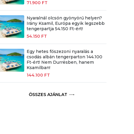
71.900 FT
Nyaralnál olcsón gyönyörű helyen?
Irány Ksamil, Európa egyik legszebb
tengerpartja 54.150 Ft-ért!
54.150 FT
Egy hetes főszezoni nyaralás a
csodás albán tengerparton 144.100
Ft-ért! Nem Durrësben, hanem
Ksamilban!
144.100 FT
ÖSSZES AJÁNLAT