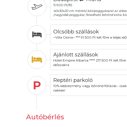
11.900 Ft/fő
40x30x20 cm méretű kézipoggyásszal az árba
(nagyobb poggyász, feladható bőrönd extra köl
Olcsóbb szállások
~Villa Gloria~ *** 91.500 Ft két főre a teljes id
Ajánlott szállások
Hotel Empire Albania **** 217.500 Ft két főre a
időszakra
Reptéri parkoló
P
10% kedvezmény vagy bőrönd fóliázás - csak
nektek!
Autóbérlés