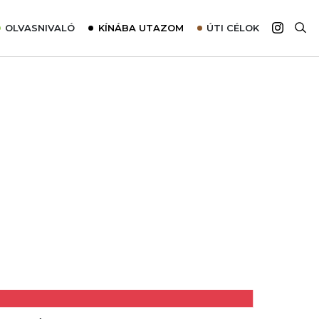
OLVASNIVALÓ
KÍNÁBA UTAZOM
ÚTI CÉLOK
Top 10 látnivalók térképpel
Európa
Tudnivalók az ajánlatok lefoglalásához
Ázsia
Tippek & Trükkök
Amerika
Utazómajom – CitySIM kártya a világutazóknak
Afrika
Interjú
Ausztrália
Élménybeszámolók
Szállodalátogatás
Sajtómegjelenések