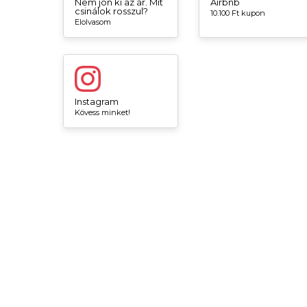
Nem jön ki az ár. Mit
Airbnb
csinálok rosszul?
10.100 Ft kupon
Elolvasom
Instagram
Kövess minket!