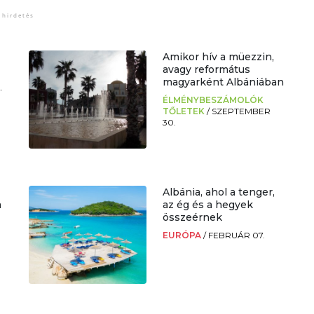
Amikor hív a müezzin,
avagy református
magyarként Albániában
.
ÉLMÉNYBESZÁMOLÓK
TŐLETEK
/
SZEPTEMBER
30.
Albánia, ahol a tenger,
a
az ég és a hegyek
összeérnek
EURÓPA
/
FEBRUÁR 07.
.