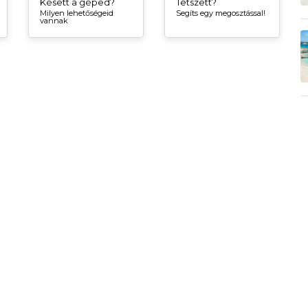
Késett a géped?
Tetszett?
Milyen lehetőségeid
Segíts egy megosztással!
vannak