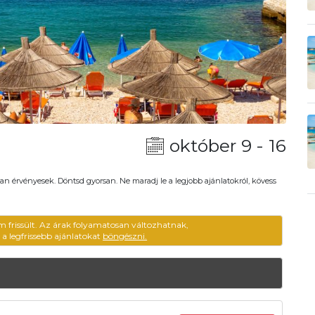
október 9 - 16
an érvényesek. Döntsd gyorsan. Ne maradj le a legjobb ajánlatokról, kövess
m frissült. Az árak folyamatosan változhatnak,
ű a legfrissebb ajánlatokat
böngészni.