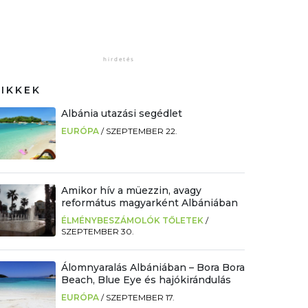
CIKKEK
Albánia utazási segédlet
EURÓPA
/
SZEPTEMBER 22.
Amikor hív a müezzin, avagy
református magyarként Albániában
ÉLMÉNYBESZÁMOLÓK TŐLETEK
/
SZEPTEMBER 30.
Álomnyaralás Albániában – Bora Bora
Beach, Blue Eye és hajókirándulás
EURÓPA
/
SZEPTEMBER 17.