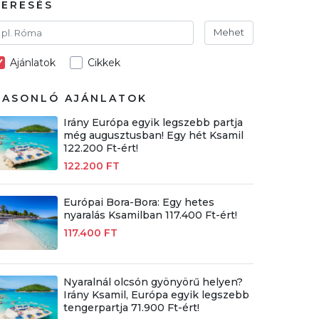
KERESÉS
Mehet
Ajánlatok
Cikkek
HASONLÓ AJÁNLATOK
Irány Európa egyik legszebb partja
még augusztusban! Egy hét Ksamil
122.200 Ft-ért!
122.200 FT
Európai Bora-Bora: Egy hetes
nyaralás Ksamilban 117.400 Ft-ért!
117.400 FT
Nyaralnál olcsón gyönyörű helyen?
Irány Ksamil, Európa egyik legszebb
tengerpartja 71.900 Ft-ért!