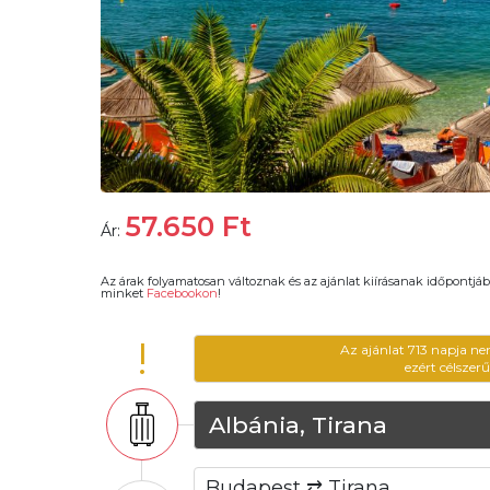
57.650
Ft
Ár:
Az árak folyamatosan változnak és az ajánlat kiírásanak időpontjáb
minket
Facebookon
!
!
Az ajánlat 713 napja ne
ezért célszer
Albánia, Tirana
Budapest ⇄ Tirana