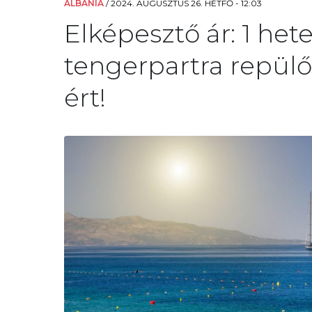
ALBÁNIA
/
2024. AUGUSZTUS 26. HÉTFŐ - 12:03
Elképesztő ár: 1 het
tengerpartra repülőv
ért!