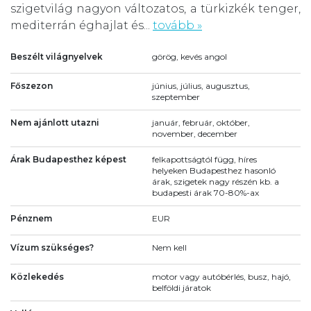
szigetvilág nagyon változatos, a türkizkék tenger,
mediterrán éghajlat és...
tovább »
Beszélt világnyelvek
görög, kevés angol
Főszezon
június, július, augusztus,
szeptember
Nem ajánlott utazni
január, február, október,
november, december
Árak Budapesthez képest
felkapottságtól függ, híres
helyeken Budapesthez hasonló
árak, szigetek nagy részén kb. a
budapesti árak 70-80%-ax
Pénznem
EUR
Vízum szükséges?
Nem kell
Közlekedés
motor vagy autóbérlés, busz, hajó,
belföldi járatok