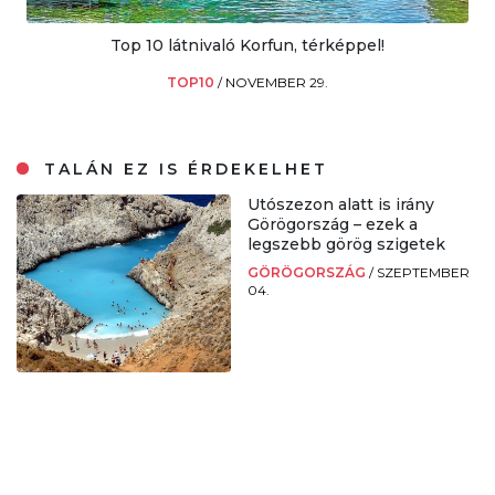
Top 10 látnivaló Korfun, térképpel!
TOP10
/
NOVEMBER 29.
TALÁN EZ IS ÉRDEKELHET
Utószezon alatt is irány
Görögország – ezek a
legszebb görög szigetek
GÖRÖGORSZÁG
/
SZEPTEMBER
04.