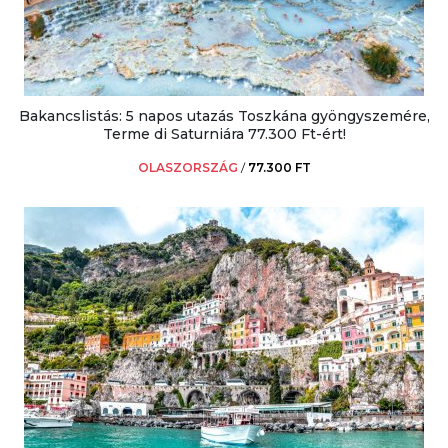
Bakancslistás: 5 napos utazás Toszkána gyöngyszemére,
Terme di Saturniára 77.300 Ft-ért!
OLASZORSZÁG
/
77.300 FT