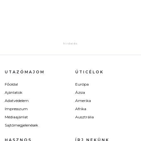
UTAZÓMAJOM
ÚTICÉLOK
Főoldal
Európa
Ajánlatok
Ázsia
Adatvédelem
Amerika
Impresszum
Afrika
Médiaajánlat
Ausztrália
Sajtómegjelenések
HASZNOS
ÍRJ NEKÜNK