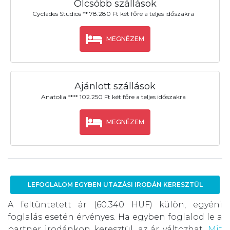
Olcsóbb szállások
Cyclades Studios ** 78.280 Ft két főre a teljes időszakra
MEGNÉZEM
Ajánlott szállások
Anatolia **** 102.250 Ft két főre a teljes időszakra
MEGNÉZEM
LEFOGLALOM EGYBEN UTAZÁSI IRODÁN KERESZTÜL
A feltüntetett ár (60.340 HUF) külön, egyéni
foglalás esetén érvényes. Ha egyben foglalod le a
partner irodánkon keresztül, az ár változhat.
Mit