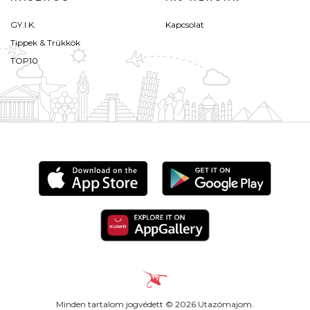
GY.I.K.
Kapcsolat
Tippek & Trükkök
TOP10
Minden tartalom jogvédett © 2026 Utazómajom.