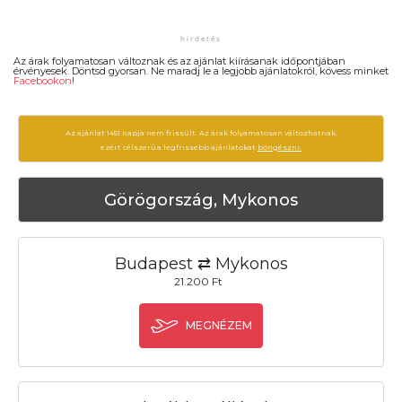
Az árak folyamatosan változnak és az ajánlat kiírásanak időpontjában
érvényesek. Döntsd gyorsan. Ne maradj le a legjobb ajánlatokról, kövess minket
Facebookon
!
Az ajánlat 1451 napja nem frissült. Az árak folyamatosan változhatnak,
ezért célszerű a legfrissebb ajánlatokat
böngészni.
Görögország, Mykonos
Budapest ⇄ Mykonos
21.200 Ft
MEGNÉZEM