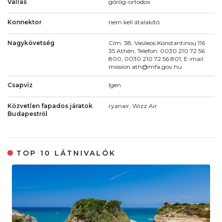
Vallás
görög-ortodox
Konnektor
nem kell átalakító
Nagykövetség
Cím: 38, Vasileos Konstantinou 116
35 Athén, Telefon: 0030 210 72 56
800, 0030 210 72 56 801, E-mail:
mission.ath@mfa.gov.hu
Csapvíz
Igen
Közvetlen fapados járatok
ryanair, Wizz Air
Budapestről
TOP 10 LÁTNIVALÓK