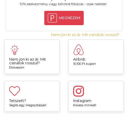
10% kedvezmény vagy bőrönd fóliázás - csak nektek!
MEGNÉZEM
Nem jön ki az ár. Mit csinálok rosszul?
Nem jön ki az ár. Mit
Airbnb
csinálok rosszul?
10.100 Ft kupon
Elolvasom
Tetszett?
Instagram
Segíts egy megosztással!
Kövess minket!