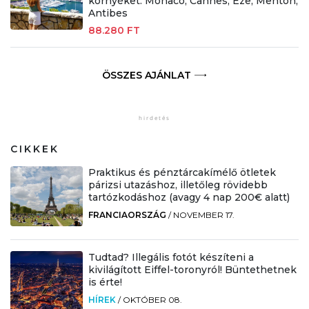
környéket: Monaco, Cannes, Éze, Menton,
Antibes
88.280 FT
ÖSSZES AJÁNLAT
CIKKEK
Praktikus és pénztárcakímélő ötletek
párizsi utazáshoz, illetőleg rövidebb
tartózkodáshoz (avagy 4 nap 200€ alatt)
FRANCIAORSZÁG
/
NOVEMBER 17.
Tudtad? Illegális fotót készíteni a
kivilágított Eiffel-toronyról! Büntethetnek
is érte!
HÍREK
/
OKTÓBER 08.