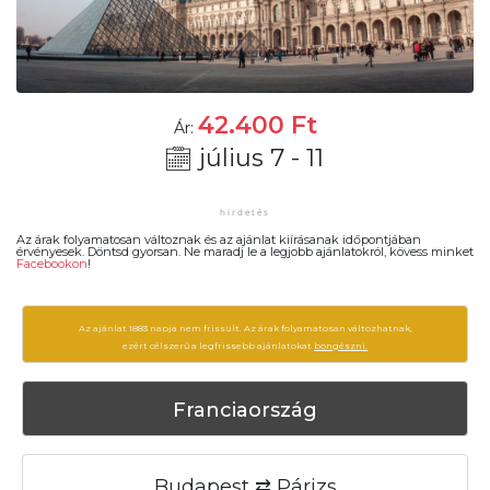
42.400
Ft
Ár:
július 7 - 11
Az árak folyamatosan változnak és az ajánlat kiírásanak időpontjában
érvényesek. Döntsd gyorsan. Ne maradj le a legjobb ajánlatokról, kövess minket
Facebookon
!
Az ajánlat 1883 napja nem frissült. Az árak folyamatosan változhatnak,
ezért célszerű a legfrissebb ajánlatokat
böngészni.
Franciaország
Budapest ⇄ Párizs