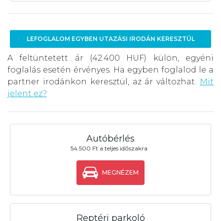
LEFOGLALOM EGYBEN UTAZÁSI IRODÁN KERESZTÜL
A feltüntetett ár (42.400 HUF) külön, egyéni
foglalás esetén érvényes. Ha egyben foglalod le a
partner irodánkon keresztül, az ár változhat.
Mit
jelent ez?
Autóbérlés
54.500 Ft a teljes időszakra
MEGNÉZEM
Reptéri parkoló