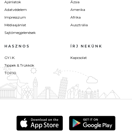
Ajánlatok
Ázsia
Adatvédelem
Amerika
Impresszum
Afrika
Médiaajánlat
Ausztrália
Sajtómegjelenések
HASZNOS
ÍRJ NEKÜNK
GY.I.K.
Kapcsolat
Tippek & Trükkök
TOP10