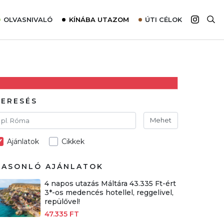
OLVASNIVALÓ
KÍNÁBA UTAZOM
ÚTI CÉLOK
Top 10 látnivalók térképpel
Európa
Tudnivalók az ajánlatok lefoglalásához
Ázsia
Tippek & Trükkök
Amerika
Utazómajom – CitySIM kártya a világutazóknak
Afrika
KERESÉS
Interjú
Ausztrália
Mehet
Élménybeszámolók
Ajánlatok
Cikkek
Szállodalátogatás
Sajtómegjelenések
HASONLÓ AJÁNLATOK
4 napos utazás Máltára 43.335 Ft-ért
3*-os medencés hotellel, reggelivel,
repülővel!
47.335 FT