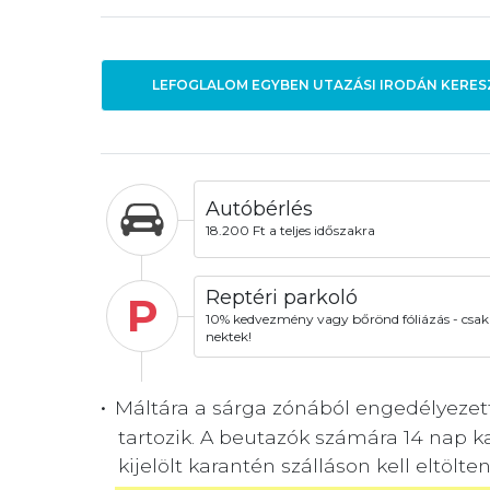
LEFOGLALOM EGYBEN UTAZÁSI IRODÁN KERES
Autóbérlés
18.200 Ft a teljes időszakra
Reptéri parkoló
P
10% kedvezmény vagy bőrönd fóliázás - csak
nektek!
Máltára a sárga zónából engedélyezet
tartozik. A beutazók számára 14 nap k
kijelölt karantén szálláson kell eltölte