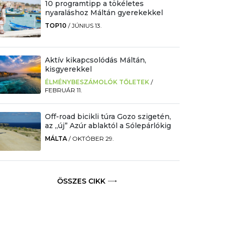
10 programtipp a tökéletes
nyaraláshoz Máltán gyerekekkel
TOP10
/
JÚNIUS 13.
Aktív kikapcsolódás Máltán,
kisgyerekkel
ÉLMÉNYBESZÁMOLÓK TŐLETEK
/
FEBRUÁR 11.
Off-road bicikli túra Gozo szigetén,
az „új” Azúr ablaktól a Sólepárlókig
MÁLTA
/
OKTÓBER 29.
ÖSSZES CIKK