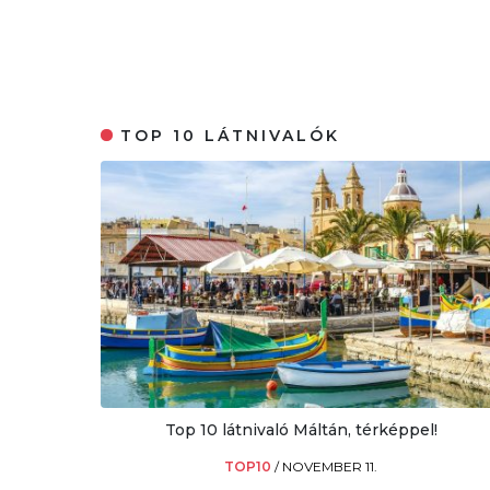
TOP 10 LÁTNIVALÓK
Top 10 látnivaló Máltán, térképpel!
TOP10
/
NOVEMBER 11.