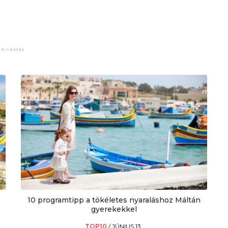
10 programtipp a tökéletes nyaraláshoz Máltán
gyerekekkel
TOP10
/
JÚNIUS 13.