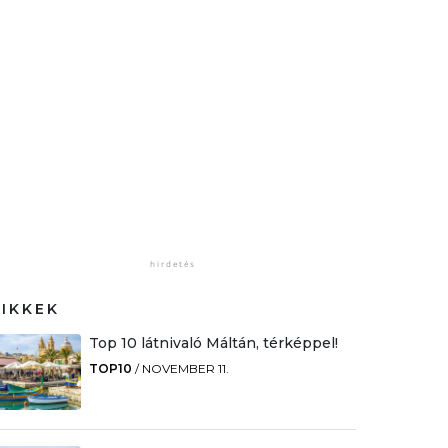
CIKKEK
Top 10 látnivaló Máltán, térképpel!
TOP10
/
NOVEMBER 11.