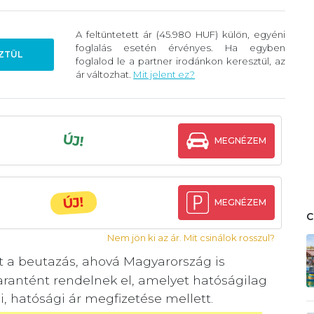
A feltüntetett ár (45.980 HUF) külön, egyéni
foglalás esetén érvényes. Ha egyben
ZTÜL
foglalod le a partner irodánkon keresztül, az
ár változhat.
Mit jelent ez?
ÚJ!
MEGNÉZEM
ÚJ!
MEGNÉZEM
Nem jön ki az ár. Mit csinálok rosszul?
t a beutazás, ahová Magyarország is
arantént rendelnek el, amelyet hatóságilag
ni, hatósági ár megfizetése mellett.