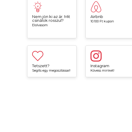
Nem jön ki az ár. Mit
Airbnb
csinálok rosszul?
10.100 Ft kupon
Elolvasom
Tetszett?
Instagram
Segíts egy megosztással!
Kövess minket!