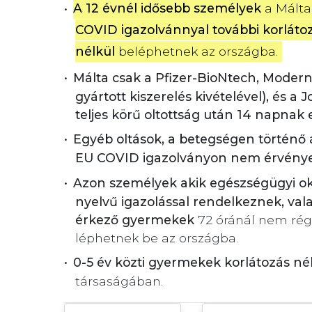
A 12 évnél idősebb személyek
 a Málta
COVID igazolvánnyal további korlátozá
nélkül
 beléphetnek az országba.
Málta csak a Pfizer-BioNtech, Moder
gyártott kiszerelés kivételével), és a
teljes körű oltottság után 14 napnak e
Egyéb oltások, a betegségen történő 
EU COVID igazolványon nem érvénye
Azon személyek akik egészségügyi ok
nyelvű igazolással rendelkeznek, valam
érkező gyermekek
72 óránál nem ré
léphetnek be az országba.
0-5 év közti gyermekek korlátozás né
társaságában.