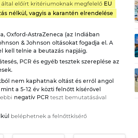
 által előírt kritériumoknak megfelelő 
EU 
s nélkül, vagyis a karantén elrendelése 
na, Oxford-AstraZeneca (az Indiában
 Johnson & Johnson oltásokat fogadja el. A
l kell telnie a beutazás napjáig.
átesés, PCR és egyéb tesztek szereplése az
sek.
ból nem kaphatnak oltást és erről angol
int a 5-12 év közti felnőtt kísérővel
gebbi
negatív PCR
teszt bemutatásával
lkül
beléphetnek a felnőttkísérő