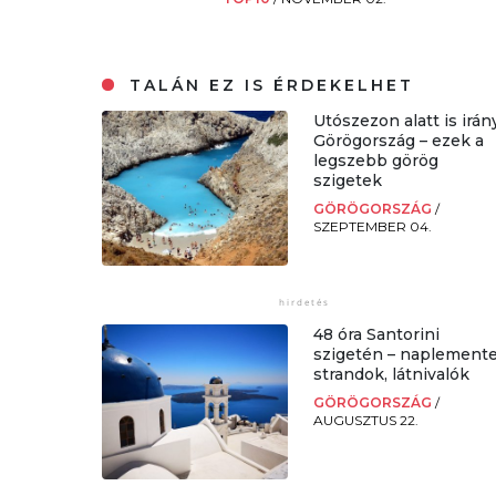
TALÁN EZ IS ÉRDEKELHET
Utószezon alatt is irán
Görögország – ezek a
legszebb görög
szigetek
GÖRÖGORSZÁG
/
SZEPTEMBER 04.
48 óra Santorini
szigetén – naplemente
strandok, látnivalók
GÖRÖGORSZÁG
/
AUGUSZTUS 22.