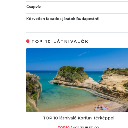
Csapvíz
Közvetlen fapados járatok Budapestről
TOP 10 LÁTNIVALÓK
TOP 10 látnivaló Korfun, térképpel
TOP10
/
NOVEMBER 02.