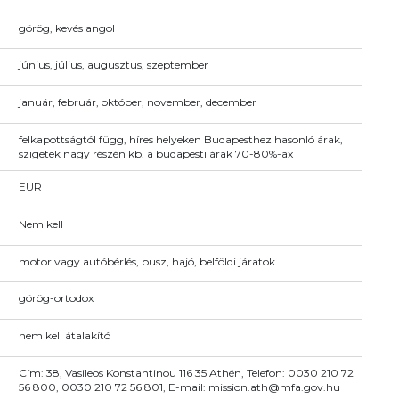
görög, kevés angol
június, július, augusztus, szeptember
január, február, október, november, december
felkapottságtól függ, híres helyeken Budapesthez hasonló árak,
szigetek nagy részén kb. a budapesti árak 70-80%-ax
EUR
Nem kell
motor vagy autóbérlés, busz, hajó, belföldi járatok
görög-ortodox
nem kell átalakító
Cím: 38, Vasileos Konstantinou 116 35 Athén, Telefon: 0030 210 72
56 800, 0030 210 72 56 801, E-mail: mission.ath@mfa.gov.hu