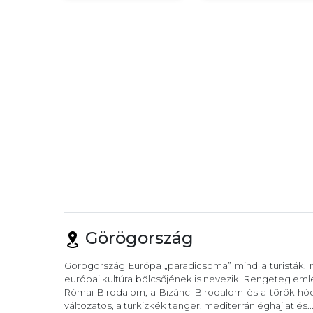
Görögország
Görögország Európa „paradicsoma” mind a turisták, m
európai kultúra bölcsőjének is nevezik. Rengeteg eml
Római Birodalom, a Bizánci Birodalom és a török hód
változatos, a türkizkék tenger, mediterrán éghajlat és..