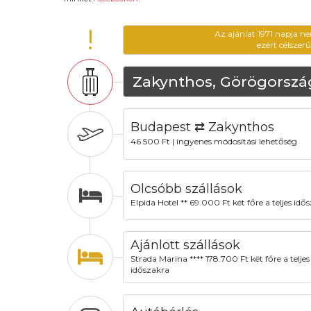
!
Az ajánlat 1971 napja n
ezért célszer
Zakynthos, Görögorszá
Budapest ⇄ Zakynthos
46.500 Ft | ingyenes módosítási lehetőség
Olcsóbb szállások
Elpida Hotel ** 69.000 Ft két főre a teljes idő
Ajánlott szállások
Strada Marina **** 178.700 Ft két főre a teljes
időszakra