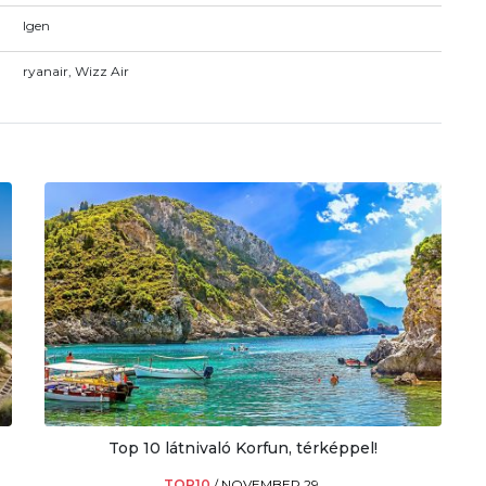
Igen
ryanair, Wizz Air
Top 10 látnivaló Korfun, térképpel!
TOP10
/
NOVEMBER 29.