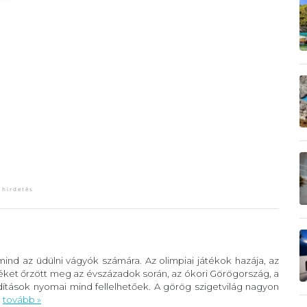
ind az üdülni vágyók számára. Az olimpiai játékok hazája, az
éket őrzött meg az évszázadok során, az ókori Görögország, a
ítások nyomai mind fellelhetőek. A görög szigetvilág nagyon
.
tovább »