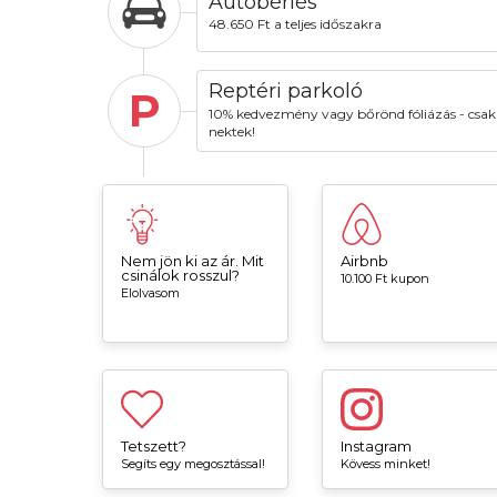
Autóbérlés
48.650 Ft a teljes időszakra
Reptéri parkoló
P
10% kedvezmény vagy bőrönd fóliázás - csak
nektek!
Nem jön ki az ár. Mit
Airbnb
csinálok rosszul?
10.100 Ft kupon
Elolvasom
Tetszett?
Instagram
Segíts egy megosztással!
Kövess minket!