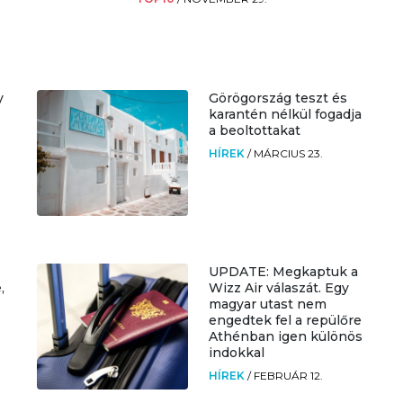
y
Görögország teszt és
karantén nélkül fogadja
a beoltottakat
HÍREK
/
MÁRCIUS 23.
UPDATE: Megkaptuk a
,
Wizz Air válaszát. Egy
magyar utast nem
engedtek fel a repülőre
Athénban igen különös
indokkal
HÍREK
/
FEBRUÁR 12.