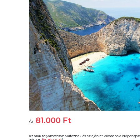
81.000
Ft
Ár:
Az árak folyamatosan változnak és az ajánlat kiírásanak időpontjáb
minket
Facebookon
!