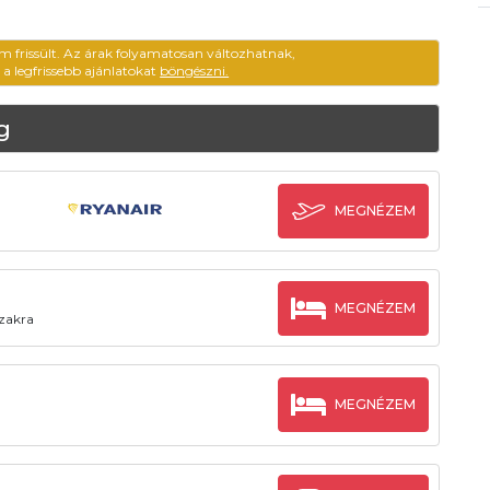
em frissült. Az árak folyamatosan változhatnak,
ű a legfrissebb ajánlatokat
böngészni.
g
MEGNÉZEM
MEGNÉZEM
szakra
MEGNÉZEM