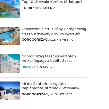
Top 10 látnivaló Korfun, térképpel!
TOP10
/
NOVEMBER 29.
Utószezon alatt is irány Görögország
– ezek a legszebb görög szigetek
GÖRÖGORSZÁG
/
SZEPTEMBER 04.
Görögország teszt és karantén
nélkül fogadja a beoltottakat
HÍREK
/
MÁRCIUS 23.
48 óra Santorini szigetén –
naplemente, strandok, látnivalók
GÖRÖGORSZÁG
/
AUGUSZTUS 22.