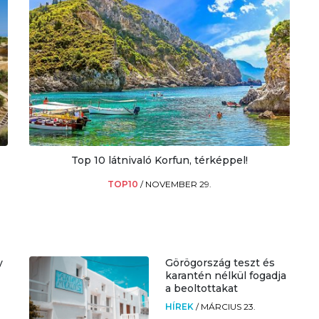
Top 10 látnivaló Korfun, térképpel!
TOP10
/
NOVEMBER 29.
y
Görögország teszt és
karantén nélkül fogadja
a beoltottakat
HÍREK
/
MÁRCIUS 23.