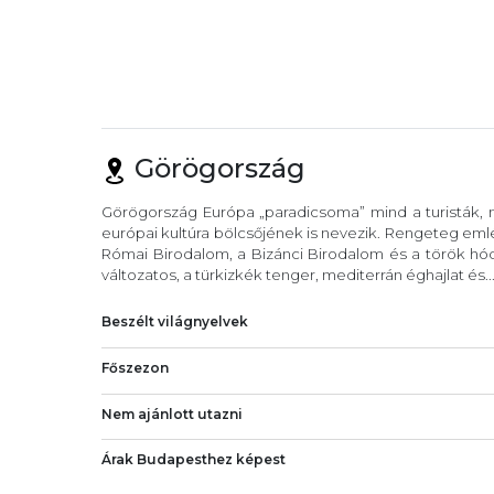
Görögország
Görögország Európa „paradicsoma” mind a turisták, m
európai kultúra bölcsőjének is nevezik. Rengeteg eml
Római Birodalom, a Bizánci Birodalom és a török hód
változatos, a türkizkék tenger, mediterrán éghajlat és..
Beszélt világnyelvek
Főszezon
Nem ajánlott utazni
Árak Budapesthez képest