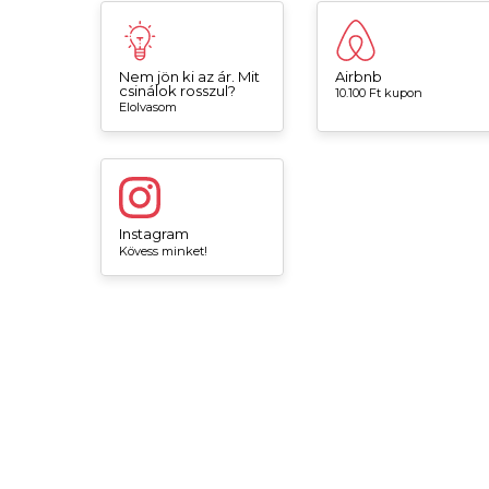
Nem jön ki az ár. Mit
Airbnb
csinálok rosszul?
10.100 Ft kupon
Elolvasom
Instagram
Kövess minket!