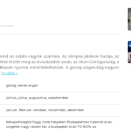
ind az üdülni vágyók számára. Az olimpiai játékok hazája, az
éket őrzött meg az évszázadok során, az ókori Görögország, a
ítások nyomai mind fellelhetőek. A görög szigetvilág nagyon
.
tovább »
görög, kevés angol
június, július, augusztus, szeptember
január, február, október, november, december
felkapottságtól függ, híres helyeken Budapesthez hasonló árak,
szigetek nagy részén kb. a budapesti árak 70-80%-ax