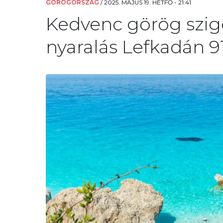
GÖRÖGORSZÁG
/
2025. MÁJUS 19. HÉTFŐ - 21:41
Kedvenc görög szig
nyaralás Lefkadán 91