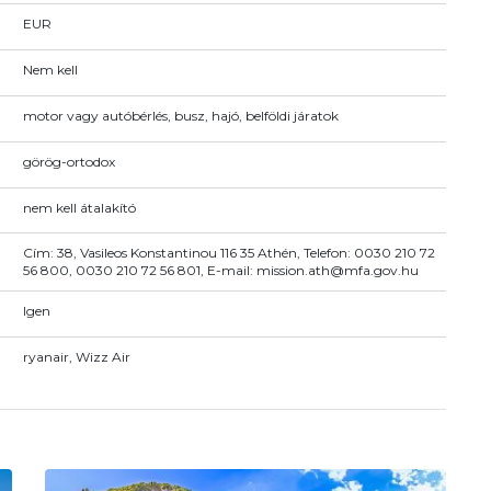
EUR
Nem kell
motor vagy autóbérlés, busz, hajó, belföldi járatok
görög-ortodox
nem kell átalakító
Cím: 38, Vasileos Konstantinou 116 35 Athén, Telefon: 0030 210 72
56 800, 0030 210 72 56 801, E-mail: mission.ath@mfa.gov.hu
Igen
ryanair, Wizz Air