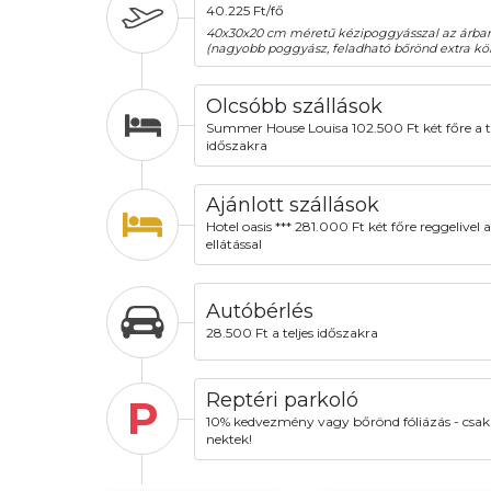
40.225 Ft/fő
40x30x20 cm méretű kézipoggyásszal az árba
(nagyobb poggyász, feladható bőrönd extra köl
Olcsóbb szállások
Summer House Louisa 102.500 Ft két főre a te
időszakra
Ajánlott szállások
Hotel oasis *** 281.000 Ft két főre reggelivel a 
ellátással
Autóbérlés
28.500 Ft a teljes időszakra
Reptéri parkoló
P
10% kedvezmény vagy bőrönd fóliázás - csak
nektek!