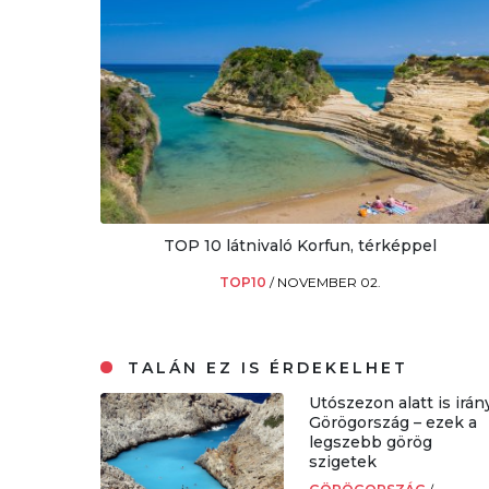
TOP 10 látnivaló Korfun, térképpel
TOP10
/
NOVEMBER 02.
TALÁN EZ IS ÉRDEKELHET
Utószezon alatt is irán
Görögország – ezek a
legszebb görög
szigetek