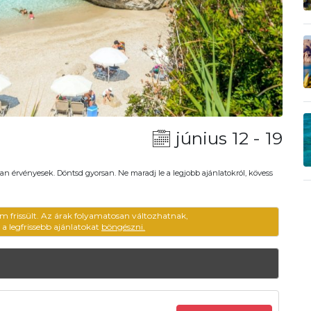
június 12 - 19
an érvényesek. Döntsd gyorsan. Ne maradj le a legjobb ajánlatokról, kövess
m frissült. Az árak folyamatosan változhatnak,
ű a legfrissebb ajánlatokat
böngészni.