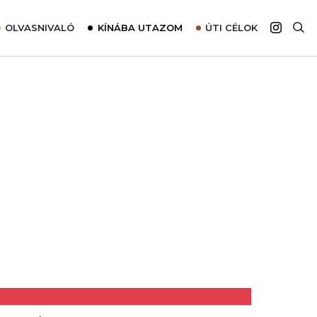
OLVASNIVALÓ
KÍNÁBA UTAZOM
ÚTI CÉLOK
Top 10 látnivalók térképpel
Európa
Tudnivalók az ajánlatok lefoglalásához
Ázsia
Tippek & Trükkök
Amerika
Utazómajom – CitySIM kártya a világutazóknak
Afrika
Interjú
Ausztrália
Élménybeszámolók
Szállodalátogatás
Sajtómegjelenések