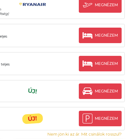
MEGNÉZEM
n
tség)
MEGNÉZEM
ljes
MEGNÉZEM
teljes
ÚJ!
MEGNÉZEM
ÚJ!
MEGNÉZEM
Nem jön ki az ár. Mit csinálok rosszul?