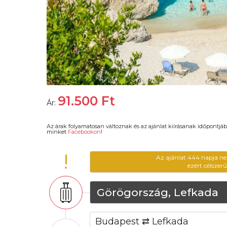
91.500
Ft
Ár:
Az árak folyamatosan változnak és az ajánlat kiírásanak időpontjáb
minket
Facebookon
!
!
Az ajánlat 444 napja ne
ezért célszer
Görögország, Lefkada
Budapest ⇄ Lefkada