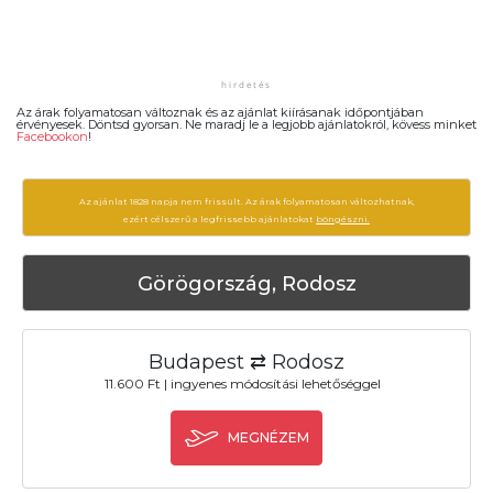
Az árak folyamatosan változnak és az ajánlat kiírásanak időpontjában
érvényesek. Döntsd gyorsan. Ne maradj le a legjobb ajánlatokról, kövess minket
Facebookon
!
Az ajánlat 1828 napja nem frissült. Az árak folyamatosan változhatnak,
ezért célszerű a legfrissebb ajánlatokat
böngészni.
Görögország, Rodosz
Budapest ⇄ Rodosz
11.600 Ft | ingyenes módosítási lehetőséggel
MEGNÉZEM