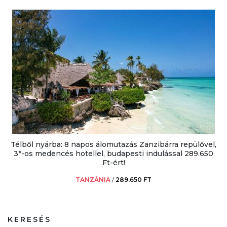
Télből nyárba: 8 napos álomutazás Zanzibárra repülővel,
3*-os medencés hotellel, budapesti indulással 289.650
Ft-ért!
TANZÁNIA
/
289.650 FT
KERESÉS