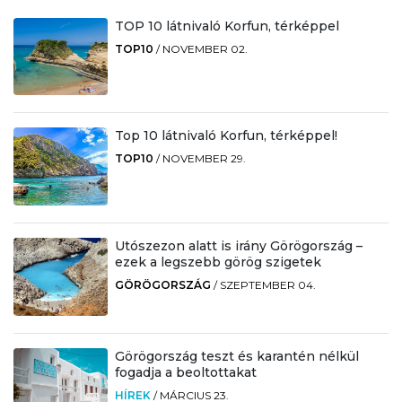
TOP 10 látnivaló Korfun, térképpel
TOP10
/
NOVEMBER 02.
Top 10 látnivaló Korfun, térképpel!
TOP10
/
NOVEMBER 29.
Utószezon alatt is irány Görögország –
ezek a legszebb görög szigetek
GÖRÖGORSZÁG
/
SZEPTEMBER 04.
Görögország teszt és karantén nélkül
fogadja a beoltottakat
HÍREK
/
MÁRCIUS 23.