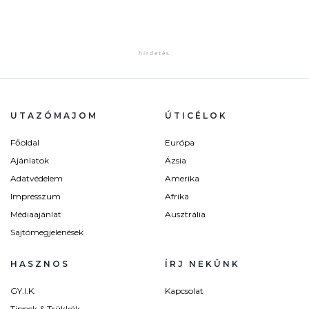
UTAZÓMAJOM
ÚTICÉLOK
Főoldal
Európa
Ajánlatok
Ázsia
Adatvédelem
Amerika
Impresszum
Afrika
Médiaajánlat
Ausztrália
Sajtómegjelenések
HASZNOS
ÍRJ NEKÜNK
GY.I.K.
Kapcsolat
Tippek & Trükkök