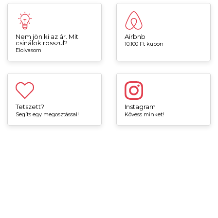
Nem jön ki az ár. Mit
Airbnb
csinálok rosszul?
10.100 Ft kupon
Elolvasom
Tetszett?
Instagram
Segíts egy megosztással!
Kövess minket!