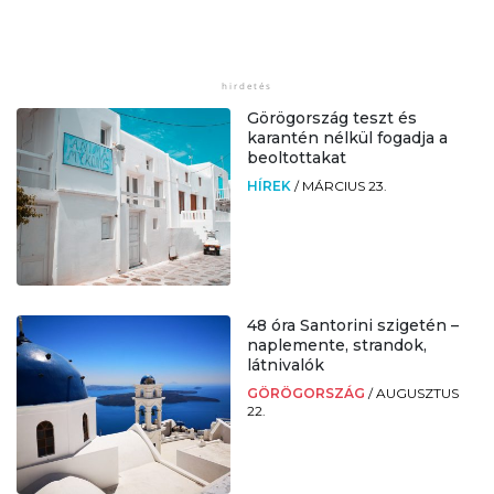
Görögország teszt és
karantén nélkül fogadja a
beoltottakat
HÍREK
/
MÁRCIUS 23.
48 óra Santorini szigetén –
naplemente, strandok,
látnivalók
GÖRÖGORSZÁG
/
AUGUSZTUS
22.