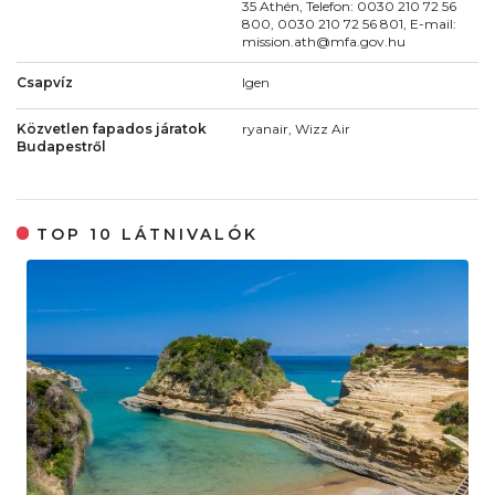
35 Athén, Telefon: 0030 210 72 56
800, 0030 210 72 56 801, E-mail:
mission.ath@mfa.gov.hu
Csapvíz
Igen
Közvetlen fapados járatok
ryanair, Wizz Air
Budapestről
TOP 10 LÁTNIVALÓK