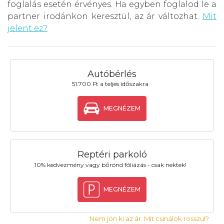
foglalás esetén érvényes. Ha egyben foglalod le a
partner irodánkon keresztül, az ár változhat.
Mit
jelent ez?
Autóbérlés
51.700 Ft a teljes időszakra
MEGNÉZEM
Reptéri parkoló
10% kedvezmény vagy bőrönd fóliázás - csak nektek!
MEGNÉZEM
Nem jön ki az ár. Mit csinálok rosszul?