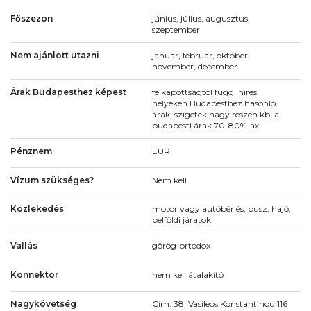
Főszezon
június, július, augusztus,
szeptember
Nem ajánlott utazni
január, február, október,
november, december
Árak Budapesthez képest
felkapottságtól függ, híres
helyeken Budapesthez hasonló
árak, szigetek nagy részén kb. a
budapesti árak 70-80%-ax
Pénznem
EUR
Vízum szükséges?
Nem kell
Közlekedés
motor vagy autóbérlés, busz, hajó,
belföldi járatok
Vallás
görög-ortodox
Konnektor
nem kell átalakító
Nagykövetség
Cím: 38, Vasileos Konstantinou 116