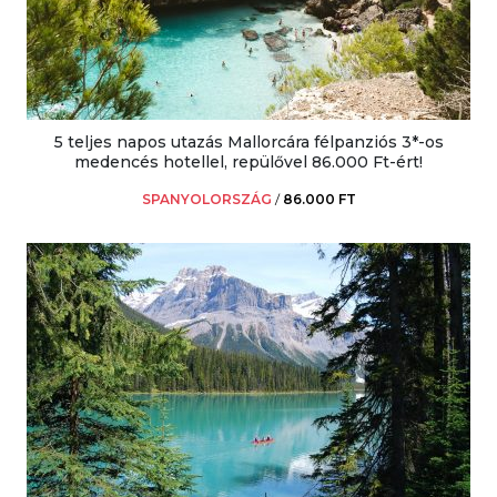
5 teljes napos utazás Mallorcára félpanziós 3*-os
medencés hotellel, repülővel 86.000 Ft-ért!
SPANYOLORSZÁG
/
86.000 FT