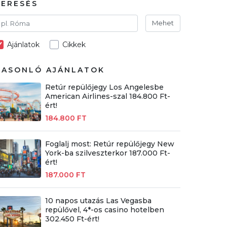
KERESÉS
Mehet
Ajánlatok
Cikkek
HASONLÓ AJÁNLATOK
Retúr repülőjegy Los Angelesbe
American Airlines-szal 184.800 Ft-
ért!
184.800 FT
Foglalj most: Retúr repülőjegy New
York-ba szilveszterkor 187.000 Ft-
ért!
187.000 FT
10 napos utazás Las Vegasba
repülővel, 4*-os casino hotelben
302.450 Ft-ért!