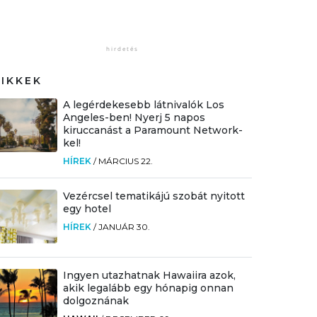
CIKKEK
A legérdekesebb látnivalók Los
Angeles-ben! Nyerj 5 napos
kiruccanást a Paramount Network-
kel!
HÍREK
/
MÁRCIUS 22.
Vezércsel tematikájú szobát nyitott
egy hotel
HÍREK
/
JANUÁR 30.
Ingyen utazhatnak Hawaiira azok,
akik legalább egy hónapig onnan
dolgoznának