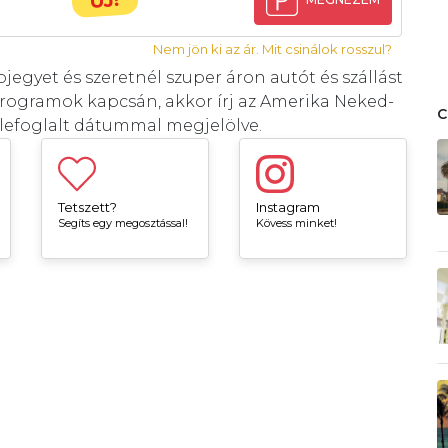
ÚJ!
Nem jön ki az ár. Mit csinálok rosszul?
egyet és szeretnél szuper áron autót és szállást
programok kapcsán, akkor írj az Amerika Neked-
efoglalt dátummal megjelölve.
Tetszett?
Instagram
Segíts egy megosztással!
Kövess minket!