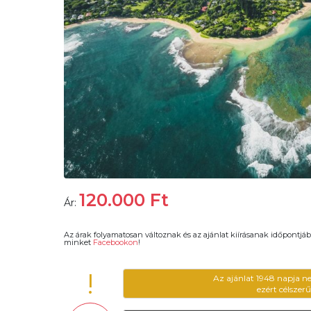
120.000
Ft
Ár:
Az árak folyamatosan változnak és az ajánlat kiírásanak időpontjáb
minket
Facebookon
!
!
Az ajánlat 1948 napja n
ezért célszer