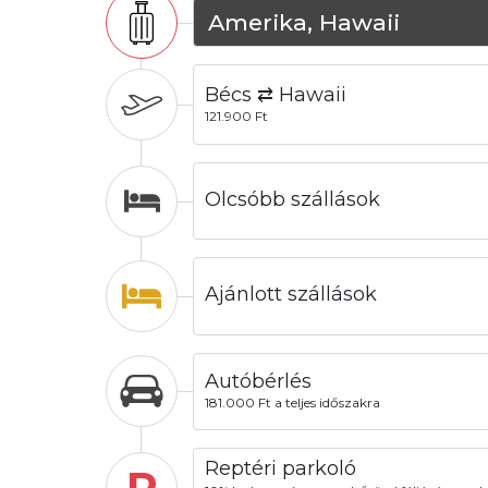
Amerika, Hawaii
Bécs ⇄ Hawaii
121.900 Ft
Olcsóbb szállások
Ajánlott szállások
Autóbérlés
181.000 Ft a teljes időszakra
Reptéri parkoló
P