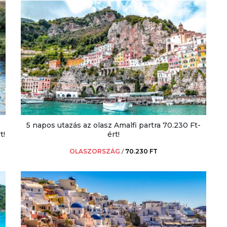
5 napos utazás az olasz Amalfi partra 70.230 Ft-
t!
ért!
OLASZORSZÁG
/
70.230 FT