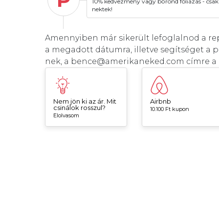
10% kedvezmény vagy bőrönd fóliázás - csak
nektek!
Amennyiben már sikerült lefoglalnod a repj
a megadott dátumra, illetve segítséget a 
nek, a bence@amerikaneked.com címre a l
Nem jön ki az ár. Mit
Airbnb
csinálok rosszul?
10.100 Ft kupon
Elolvasom