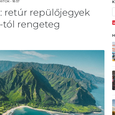
RTÖK - 18:57
k: retúr repülőjegyek
t-tól rengeteg