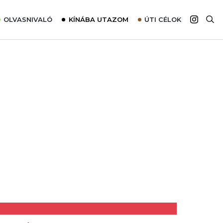
OLVASNIVALÓ
KÍNÁBA UTAZOM
ÚTI CÉLOK
Top 10 látnivalók térképpel
Európa
Tudnivalók az ajánlatok lefoglalásához
Ázsia
Tippek & Trükkök
Amerika
Utazómajom – CitySIM kártya a világutazóknak
Afrika
Interjú
Ausztrália
Élménybeszámolók
Szállodalátogatás
Sajtómegjelenések