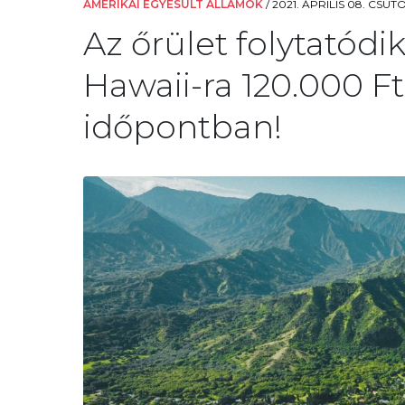
AMERIKAI EGYESÜLT ÁLLAMOK
/
2021. ÁPRILIS 08. CSÜTÖ
Az őrület folytatódi
Hawaii-ra 120.000 F
időpontban!