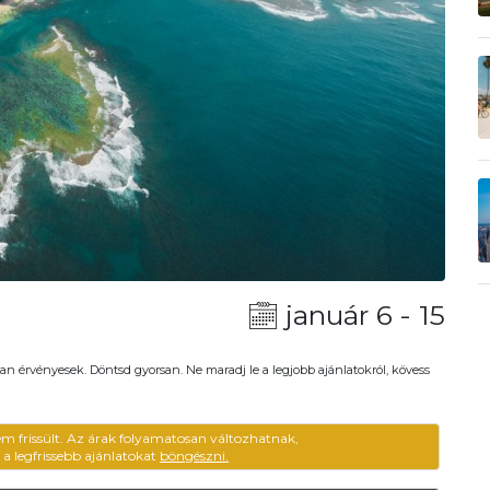
január 6 - 15
an érvényesek. Döntsd gyorsan. Ne maradj le a legjobb ajánlatokról, kövess
em frissült. Az árak folyamatosan változhatnak,
ű a legfrissebb ajánlatokat
böngészni.