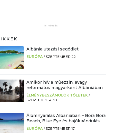
CIKKEK
Albánia utazási segédlet
EURÓPA
/
SZEPTEMBER 22.
Amikor hív a müezzin, avagy
református magyarként Albániában
ÉLMÉNYBESZÁMOLÓK TŐLETEK
/
SZEPTEMBER 30.
Álomnyaralás Albániában – Bora Bora
Beach, Blue Eye és hajókirándulás
EURÓPA
/
SZEPTEMBER 17.