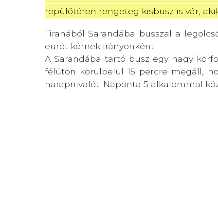
repülőtéren rengeteg kisbusz is vár, ak
Tiranából Sarandába busszal a legolcs
eurót kérnek irányonként.
A Sarandába tartó busz egy nagy körfo
félúton körülbelül 15 percre megáll, 
harapnivalót. Naponta 5 alkalommal közlek