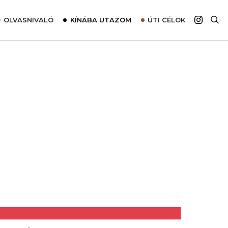
OLVASNIVALÓ
KÍNÁBA UTAZOM
ÚTI CÉLOK
Top 10 látnivalók térképpel
Európa
Tudnivalók az ajánlatok lefoglalásához
Ázsia
Tippek & Trükkök
Amerika
Utazómajom – CitySIM kártya a világutazóknak
Afrika
Interjú
Ausztrália
Élménybeszámolók
Szállodalátogatás
Sajtómegjelenések