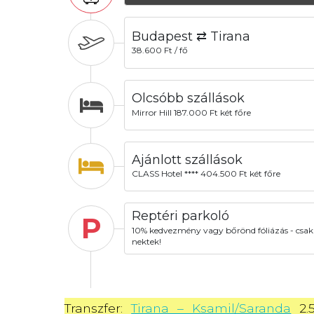
Budapest ⇄ Tirana
38.600 Ft / fő
Olcsóbb szállások
Mirror Hill 187.000 Ft két főre
Ajánlott szállások
CLASS Hotel **** 404.500 Ft két főre
Reptéri parkoló
P
10% kedvezmény vagy bőrönd fóliázás - csak
nektek!
Transzfer: 
Tirana – Ksamil/Saranda
 2.