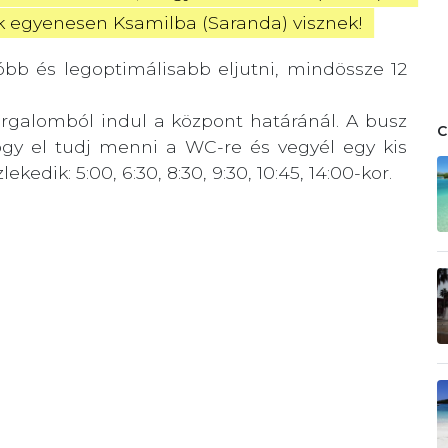
ik egyenesen Ksamilba (Saranda) visznek! 
óbb és legoptimálisabb eljutni, mindössze 12
rgalomból indul a központ határánál. A busz
hogy el tudj menni a WC-re és vegyél egy kis
edik: 5:00, 6:30, 8:30, 9:30, 10:45, 14:00-kor.