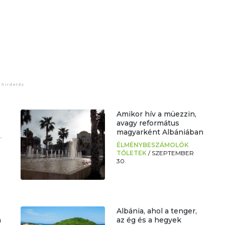
Amikor hív a müezzin,
avagy református
magyarként Albániában
.
ÉLMÉNYBESZÁMOLÓK
TŐLETEK
/
SZEPTEMBER
30.
Albánia, ahol a tenger,
a
az ég és a hegyek