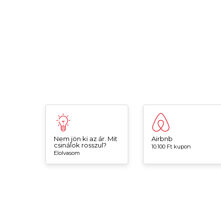
Nem jön ki az ár. Mit
Airbnb
csinálok rosszul?
10.100 Ft kupon
Elolvasom