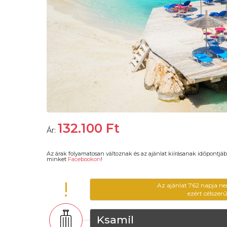
132.100
Ft
Ár:
Az árak folyamatosan változnak és az ajánlat kiírásanak időpontjáb
minket
Facebookon
!
!
Az ajánlat 762 napja ne
ezért célszer
Ksamil