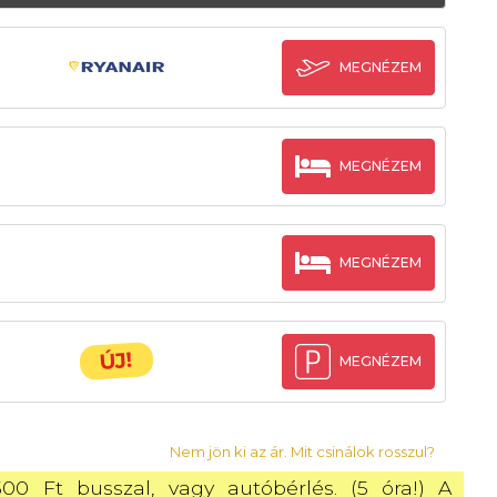
MEGNÉZEM
MEGNÉZEM
MEGNÉZEM
ÚJ!
MEGNÉZEM
Nem jön ki az ár. Mit csinálok rosszul?
500 Ft busszal, vagy autóbérlés. (5 óra!) A 