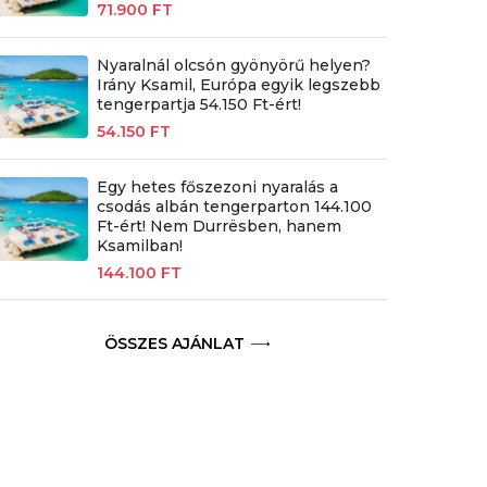
71.900 FT
Nyaralnál olcsón gyönyörű helyen?
Irány Ksamil, Európa egyik legszebb
tengerpartja 54.150 Ft-ért!
54.150 FT
Egy hetes főszezoni nyaralás a
csodás albán tengerparton 144.100
Ft-ért! Nem Durrësben, hanem
Ksamilban!
144.100 FT
ÖSSZES AJÁNLAT