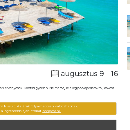
augusztus 9 - 16
an érvényesek. Döntsd gyorsan. Ne maradj le a legjobb ajánlatokról, kövess
m frissült. Az árak folyamatosan változhatnak,
ű a legfrissebb ajánlatokat
böngészni.