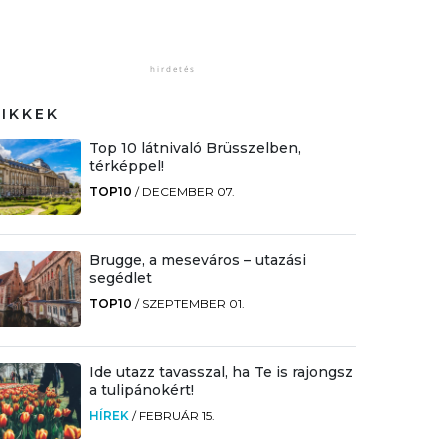
CIKKEK
Top 10 látnivaló Brüsszelben,
térképpel!
TOP10
/
DECEMBER 07.
Brugge, a meseváros – utazási
segédlet
TOP10
/
SZEPTEMBER 01.
Ide utazz tavasszal, ha Te is rajongsz
a tulipánokért!
HÍREK
/
FEBRUÁR 15.