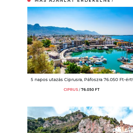
MÁS AJÁNLAT ÉRDEKELNE?
5 napos utazás Ciprusra, Páfoszra 76.050 Ft-ért!
CIPRUS
/
76.050 FT