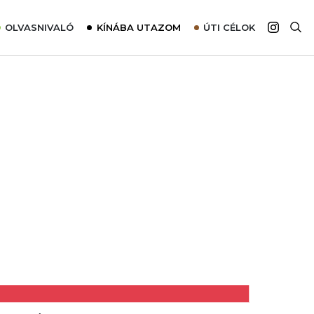
OLVASNIVALÓ
KÍNÁBA UTAZOM
ÚTI CÉLOK
Top 10 látnivalók térképpel
Európa
Tudnivalók az ajánlatok lefoglalásához
Ázsia
Tippek & Trükkök
Amerika
Utazómajom – CitySIM kártya a világutazóknak
Afrika
Interjú
Ausztrália
Élménybeszámolók
Szállodalátogatás
Sajtómegjelenések