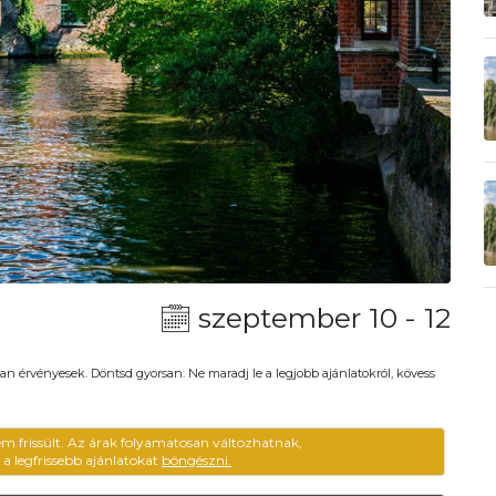
szeptember 10 - 12
an érvényesek. Döntsd gyorsan. Ne maradj le a legjobb ajánlatokról, kövess
em frissült. Az árak folyamatosan változhatnak,
ű a legfrissebb ajánlatokat
böngészni.