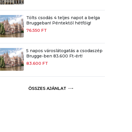
Tölts csodás 4 teljes napot a belga
Bruggeban! Péntektől hétfőig!
76.550 FT
5 napos városlátogatás a csodaszép
Brugge-ben 83.600 Ft-ért!
83.600 FT
ÖSSZES AJÁNLAT