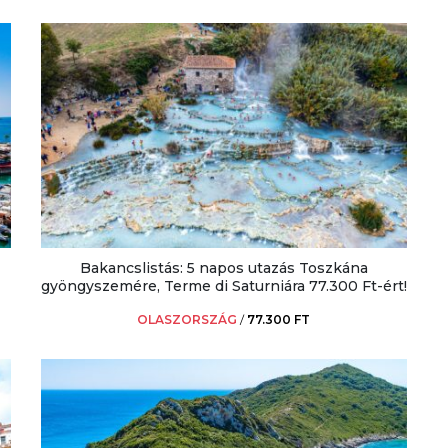
Bakancslistás: 5 napos utazás Toszkána
gyöngyszemére, Terme di Saturniára 77.300 Ft-ért!
OLASZORSZÁG
/
77.300 FT