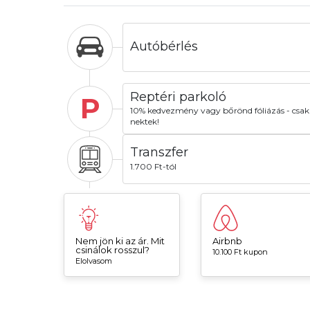
Autóbérlés
Reptéri parkoló
P
10% kedvezmény vagy bőrönd fóliázás - csak
nektek!
Transzfer
1.700 Ft-tól
Nem jön ki az ár. Mit
Airbnb
csinálok rosszul?
10.100 Ft kupon
Elolvasom