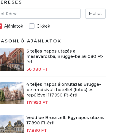
KERESÉS
Mehet
Ajánlatok
Cikkek
HASONLÓ AJÁNLATOK
3 teljes napos utazás a
mesevárosba, Brugge-be 56.080 Ft-
ért!
56.080 FT
4 teljes napos álomutazás Brugge-
be rendkívüli hotellel (fotók) és
repülővel 117.950 Ft-ért!
117.950 FT
Vedd be Brüsszelt! Egynapos utazás
17.890 Ft-ért!
17.890 FT