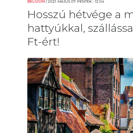
BELGIUM
/
2021. MÁJUS 07. PÉNTEK - 12:04
Hosszú hétvége a m
hattyúkkal, szállássa
Ft-ért!