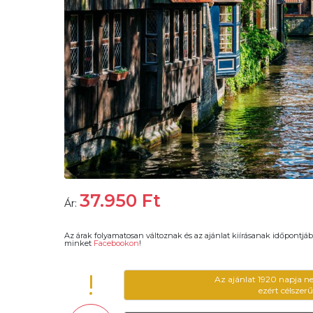
37.950
Ft
Ár:
Az árak folyamatosan változnak és az ajánlat kiírásanak időpontjáb
minket
Facebookon
!
!
Az ajánlat 1920 napja n
ezért célszer