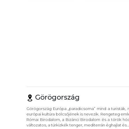
Görögország
Görögország Európa „paradicsoma” mind a turisták, m
európai kultúra bölcsőjének is nevezik. Rengeteg eml
Római Birodalom, a Bizánci Birodalom és a török hód
változatos, a türkizkék tenger, mediterrán éghajlat és..