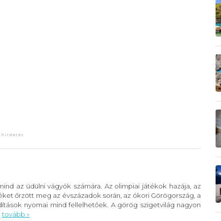
ind az üdülni vágyók számára. Az olimpiai játékok hazája, az
éket őrzött meg az évszázadok során, az ókori Görögország, a
ítások nyomai mind fellelhetőek. A görög szigetvilág nagyon
.
tovább »