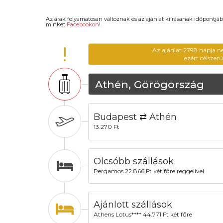
Az árak folyamatosan változnak és az ajánlat kiírásanak időpontjáb
minket
Facebookon
!
!
Az ajánlat 2798 napja n
ezért célszer
Athén, Görögország
Budapest ⇄ Athén
13.270 Ft
Olcsóbb szállások
Pergamos 22.866 Ft két főre reggelivel
Ajánlott szállások
Athens Lotus**** 44.771 Ft két főre