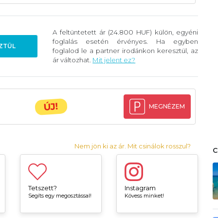
A feltüntetett ár (24.800 HUF) külön, egyéni
foglalás esetén érvényes. Ha egyben
ZTÜL
foglalod le a partner irodánkon keresztül, az
ár változhat.
Mit jelent ez?
ÚJ!
MEGNÉZEM
Nem jön ki az ár. Mit csinálok rosszul?
Tetszett?
Instagram
Segíts egy megosztással!
Kövess minket!