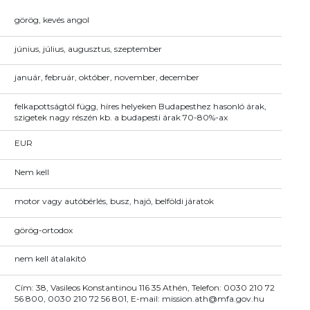
görög, kevés angol
június, július, augusztus, szeptember
január, február, október, november, december
felkapottságtól függ, híres helyeken Budapesthez hasonló árak,
szigetek nagy részén kb. a budapesti árak 70-80%-ax
EUR
Nem kell
motor vagy autóbérlés, busz, hajó, belföldi járatok
görög-ortodox
nem kell átalakító
Cím: 38, Vasileos Konstantinou 116 35 Athén, Telefon: 0030 210 72
56 800, 0030 210 72 56 801, E-mail: mission.ath@mfa.gov.hu