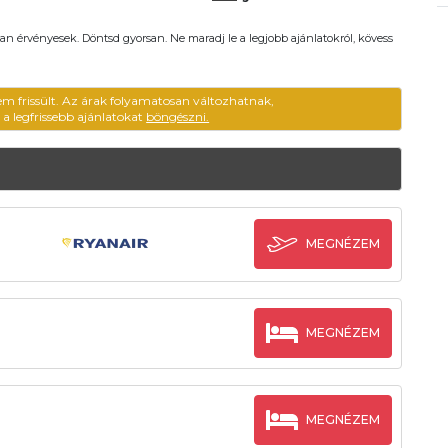
an érvényesek. Döntsd gyorsan. Ne maradj le a legjobb ajánlatokról, kövess
em frissült. Az árak folyamatosan változhatnak,
ű a legfrissebb ajánlatokat
böngészni.
MEGNÉZEM
MEGNÉZEM
MEGNÉZEM