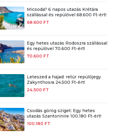
Micsoda? 6 napos utazás Krétára
szállással és repülővel 68.600 Ft-ért!
68.600 FT
Egy hetes utazás Rodoszra szállással
és repülővel 70.600 Ft-ért!
70.600 FT
Leteszed a hajad: retúr repülőjegy
Zakynthosra 24.500 Ft-ért!
24.500 FT
Csodás görög sziget: Egy hetes
utazás Szantorinire 100.180 Ft-ért!
100.180 FT