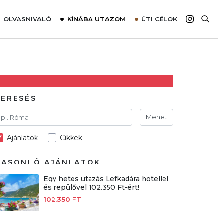
OLVASNIVALÓ
KÍNÁBA UTAZOM
ÚTI CÉLOK
Top 10 látnivalók térképpel
Európa
Tudnivalók az ajánlatok lefoglalásához
Ázsia
Tippek & Trükkök
Amerika
Utazómajom – CitySIM kártya a világutazóknak
Afrika
KERESÉS
Interjú
Ausztrália
Mehet
Élménybeszámolók
Ajánlatok
Cikkek
Szállodalátogatás
Sajtómegjelenések
HASONLÓ AJÁNLATOK
Egy hetes utazás Lefkadára hotellel
és repülővel 102.350 Ft-ért!
102.350 FT