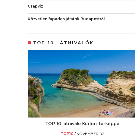
Csapvíz
Közvetlen fapados járatok Budapestről
TOP 10 LÁTNIVALÓK
TOP 10 látnivaló Korfun, térképpel
TOP10
/
NOVEMBER 02.