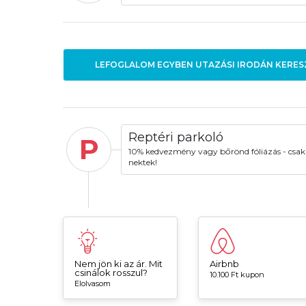
LEFOGLALOM EGYBEN UTAZÁSI IRODÁN KERES
Reptéri parkoló
P
10% kedvezmény vagy bőrönd fóliázás - csak
nektek!
Nem jön ki az ár. Mit
Airbnb
csinálok rosszul?
10.100 Ft kupon
Elolvasom