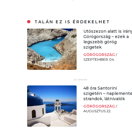
TALÁN EZ IS ÉRDEKELHET
Utószezon alatt is irán
Görögország – ezek a
legszebb görög
szigetek
GÖRÖGORSZÁG
/
SZEPTEMBER 04.
48 óra Santorini
szigetén – naplemente
strandok, látnivalók
GÖRÖGORSZÁG
/
AUGUSZTUS 22.