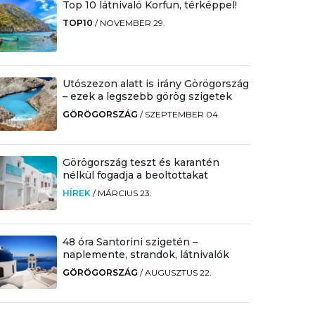
Top 10 látnivaló Korfun, térképpel!
TOP10
/
NOVEMBER 29.
Utószezon alatt is irány Görögország
– ezek a legszebb görög szigetek
GÖRÖGORSZÁG
/
SZEPTEMBER 04.
Görögország teszt és karantén
nélkül fogadja a beoltottakat
HÍREK
/
MÁRCIUS 23.
48 óra Santorini szigetén –
naplemente, strandok, látnivalók
GÖRÖGORSZÁG
/
AUGUSZTUS 22.