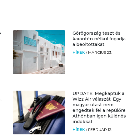
y
Görögország teszt és
karantén nélkül fogadja
a beoltottakat
HÍREK
/
MÁRCIUS 23.
UPDATE: Megkaptuk a
,
Wizz Air válaszát. Egy
magyar utast nem
engedtek fel a repülőre
Athénban igen különös
indokkal
HÍREK
/
FEBRUÁR 12.