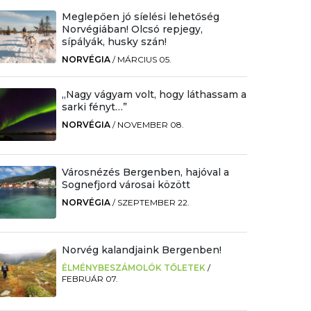
Meglepően jó síelési lehetőség
Norvégiában! Olcsó repjegy,
sípályák, husky szán!
NORVÉGIA
/
MÁRCIUS 05.
„Nagy vágyam volt, hogy láthassam a
sarki fényt…”
NORVÉGIA
/
NOVEMBER 08.
Városnézés Bergenben, hajóval a
Sognefjord városai között
NORVÉGIA
/
SZEPTEMBER 22.
Norvég kalandjaink Bergenben!
ÉLMÉNYBESZÁMOLÓK TŐLETEK
/
FEBRUÁR 07.