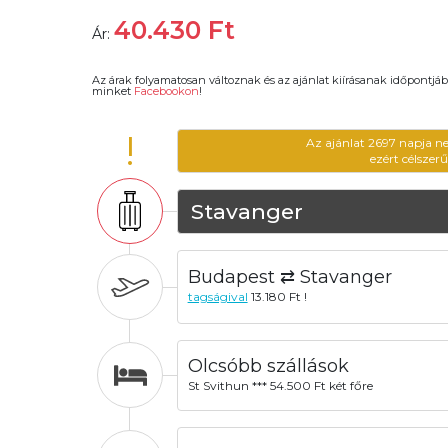
40.430
Ft
Ár:
Az árak folyamatosan változnak és az ajánlat kiírásanak időpontjáb
minket
Facebookon
!
!
Az ajánlat 2697 napja n
ezért célszer
Stavanger
Budapest ⇄ Stavanger
tagságival
13.180 Ft !
Olcsóbb szállások
St Svithun *** 54.500 Ft két főre