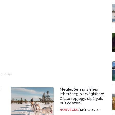
l
Meglepően jó síelési
lehetőség Norvégiában!
Olcsó repjegy, sípályák,
husky szán!
.
NORVÉGIA
/
MÁRCIUS 05.