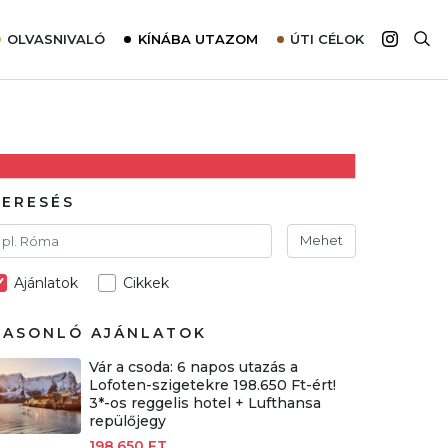
OLVASNIVALÓ
KÍNÁBA UTAZOM
ÚTI CÉLOK
Top 10 látnivalók térképpel
Európa
Tudnivalók az ajánlatok lefoglalásához
Ázsia
Tippek & Trükkök
Amerika
Utazómajom – CitySIM kártya a világutazóknak
Afrika
KERESÉS
Interjú
Ausztrália
Mehet
Élménybeszámolók
Ajánlatok
Cikkek
Szállodalátogatás
Sajtómegjelenések
HASONLÓ AJÁNLATOK
Vár a csoda: 6 napos utazás a
Lofoten-szigetekre 198.650 Ft-ért!
3*-os reggelis hotel + Lufthansa
repülőjegy
198.650 FT