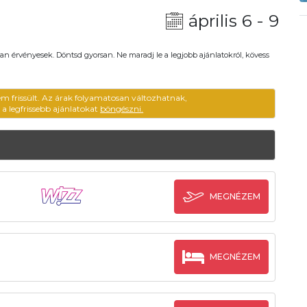
április 6 - 9
an érvényesek. Döntsd gyorsan. Ne maradj le a legjobb ajánlatokról, kövess
em frissült. Az árak folyamatosan változhatnak,
ű a legfrissebb ajánlatokat
böngészni.
MEGNÉZEM
MEGNÉZEM