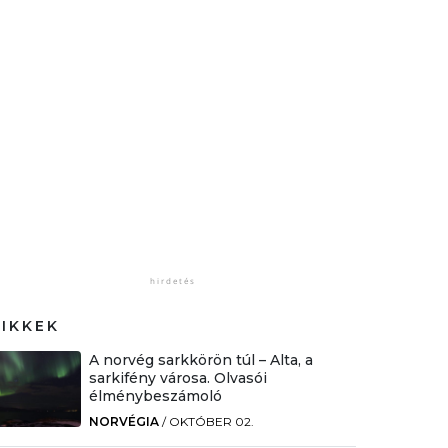
CIKKEK
A norvég sarkkörön túl – Alta, a
sarkifény városa. Olvasói
élménybeszámoló
NORVÉGIA
/
OKTÓBER 02.