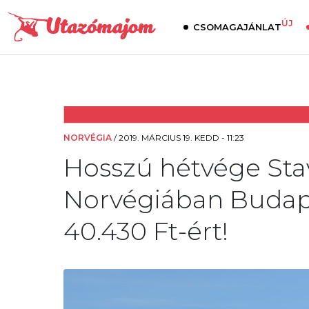
ÚJ
CSOMAGAJÁNLAT
NORVÉGIA
/
2019. MÁRCIUS 19. KEDD - 11:23
Hosszú hétvége St
Norvégiában Budapes
40.430 Ft-ért!