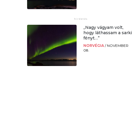
„Nagy vágyam volt,
hogy láthassam a sark
fényt…”
NORVÉGIA
/
NOVEMBER
08.