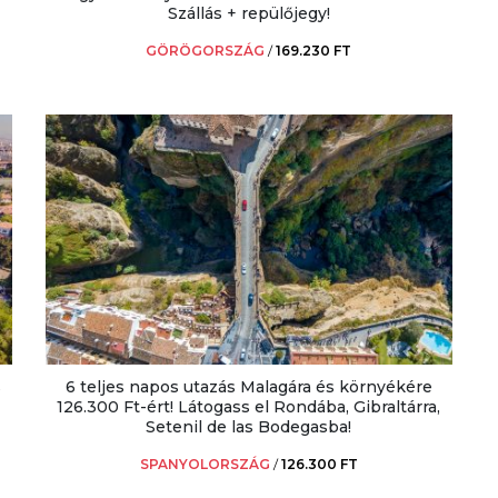
Szállás + repülőjegy!
GÖRÖGORSZÁG
/
169.230 FT
s
6 teljes napos utazás Malagára és környékére
126.300 Ft-ért! Látogass el Rondába, Gibraltárra,
Setenil de las Bodegasba!
SPANYOLORSZÁG
/
126.300 FT