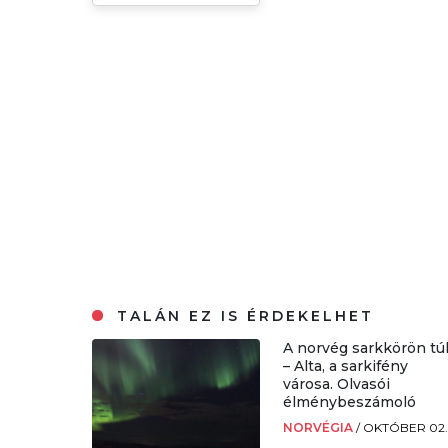
TALÁN EZ IS ÉRDEKELHET
A norvég sarkkörön tú
– Alta, a sarkifény
városa. Olvasói
élménybeszámoló
NORVÉGIA
/
OKTÓBER 02