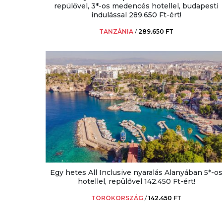
repülővel, 3*-os medencés hotellel, budapesti
indulással 289.650 Ft-ért!
TANZÁNIA
/
289.650 FT
Egy hetes All Inclusive nyaralás Alanyában 5*-o
hotellel, repülővel 142.450 Ft-ért!
TÖRÖKORSZÁG
/
142.450 FT