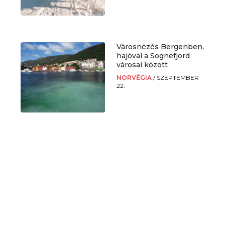
Városnézés Bergenben,
i
hajóval a Sognefjord
városai között
NORVÉGIA
/
SZEPTEMBER
22.