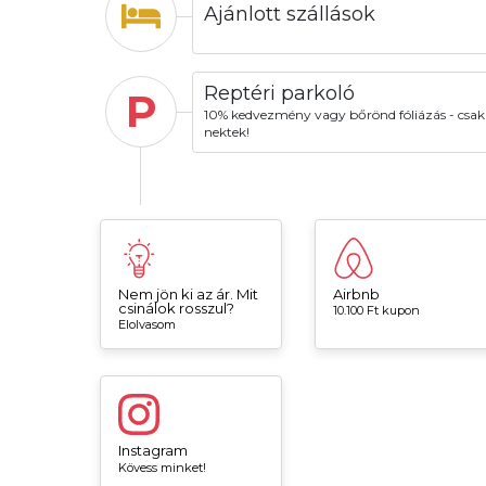
Ajánlott szállások
Reptéri parkoló
P
10% kedvezmény vagy bőrönd fóliázás - csak
nektek!
Nem jön ki az ár. Mit
Airbnb
csinálok rosszul?
10.100 Ft kupon
Elolvasom
Instagram
Kövess minket!