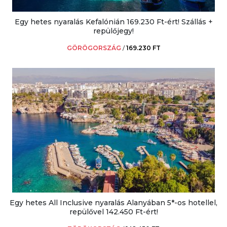
Egy hetes nyaralás Kefalónián 169.230 Ft-ért! Szállás +
repülőjegy!
GÖRÖGORSZÁG
/
169.230 FT
Egy hetes All Inclusive nyaralás Alanyában 5*-os hotellel,
repülővel 142.450 Ft-ért!