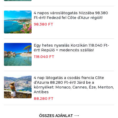
4 napos városlátogatás Nizzába 98.380
Ft-ért! Fedezd fel Côte d’Azur régiót!
98.380 FT
Egy hetes nyaralás Korzikán 118.040 Ft-
ért! Repülő + medencés szállás!
118.040 FT
4 nap látogatás a csodás francia Côte
d’Azurra 88.280 Ft-ért! Járd be a
környéket: Monaco, Cannes, Éze, Menton,
Antibes
88.280 FT
ÖSSZES AJÁNLAT