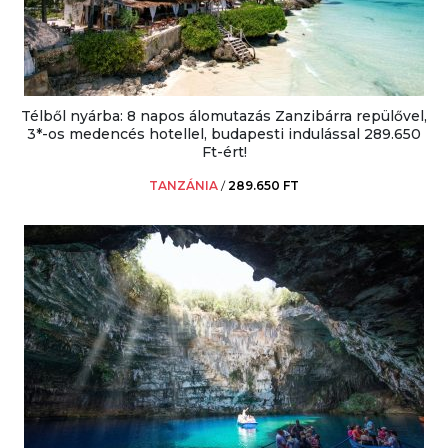
Télből nyárba: 8 napos álomutazás Zanzibárra repülővel,
3*-os medencés hotellel, budapesti indulással 289.650
Ft-ért!
TANZÁNIA
/
289.650 FT