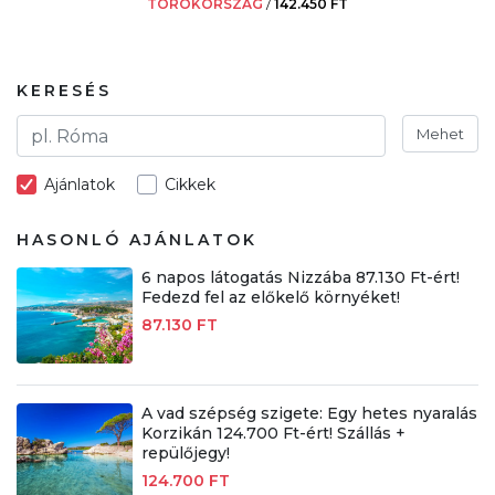
TÖRÖKORSZÁG
/
142.450 FT
KERESÉS
Mehet
Ajánlatok
Cikkek
HASONLÓ AJÁNLATOK
6 napos látogatás Nizzába 87.130 Ft-ért!
Fedezd fel az előkelő környéket!
87.130 FT
A vad szépség szigete: Egy hetes nyaralás
Korzikán 124.700 Ft-ért! Szállás +
repülőjegy!
124.700 FT