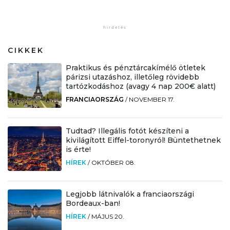
CIKKEK
Praktikus és pénztárcakímélő ötletek
párizsi utazáshoz, illetőleg rövidebb
tartózkodáshoz (avagy 4 nap 200€ alatt)
FRANCIAORSZÁG
/
NOVEMBER 17.
Tudtad? Illegális fotót készíteni a
kivilágított Eiffel-toronyról! Büntethetnek
is érte!
HÍREK
/
OKTÓBER 08.
Legjobb látnivalók a franciaországi
Bordeaux-ban!
HÍREK
/
MÁJUS 20.