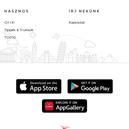
HASZNOS
ÍRJ NEKÜNK
GY.I.K.
Kapcsolat
Tippek & Trükkök
TOP10