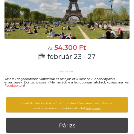
54.300
Ft
Ár:
február 23 - 27
Az árak folyamatosan változnak és az ajánlat kiírásanak időpontjában
érvényesek. Döntsd gyorsan. Ne maradj le a legjobb ajánlatokról, kövess minket
Facebookon
!
Az ajánlat 1645 napja nem frissült. Az árak folyamatosan változhatnak,
ezért célszerű a legfrissebb ajánlatokat
böngészni.
Párizs