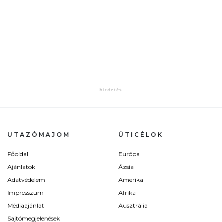
UTAZÓMAJOM
ÚTICÉLOK
Főoldal
Európa
Ajánlatok
Ázsia
Adatvédelem
Amerika
Impresszum
Afrika
Médiaajánlat
Ausztrália
Sajtómegjelenések