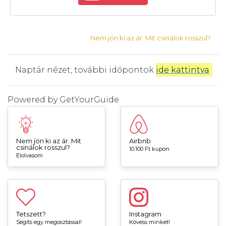
Nem jön ki az ár. Mit csinálok rosszul?
Naptár nézet, további időpontok
ide kattintva
.
Powered by
GetYourGuide
Nem jön ki az ár. Mit
Airbnb
csinálok rosszul?
10.100 Ft kupon
Elolvasom
Tetszett?
Instagram
Segíts egy megosztással!
Kövess minket!