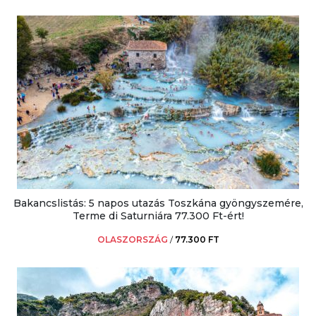
Bakancslistás: 5 napos utazás Toszkána gyöngyszemére,
Terme di Saturniára 77.300 Ft-ért!
OLASZORSZÁG
/
77.300 FT