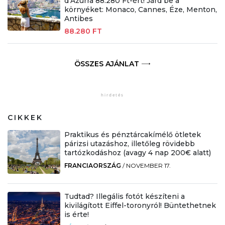
d’Azurra 88.280 Ft-ért! Járd be a
környéket: Monaco, Cannes, Éze, Menton,
Antibes
88.280 FT
ÖSSZES AJÁNLAT
CIKKEK
Praktikus és pénztárcakímélő ötletek
párizsi utazáshoz, illetőleg rövidebb
tartózkodáshoz (avagy 4 nap 200€ alatt)
FRANCIAORSZÁG
/
NOVEMBER 17.
Tudtad? Illegális fotót készíteni a
kivilágított Eiffel-toronyról! Büntethetnek
is érte!