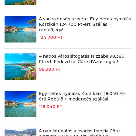
A vad szépség szigete: Egy hetes nyaralás
Korzikán 124.700 Ft-ért! Szállás +
repülőjegy!
124.700 FT
4 napos városlátogatás Nizzába 98.380
Ft-ért! Fedezd fel Côte d’Azur régiót!
98.380 FT
Egy hetes nyaralás Korzikán 118.040 Ft-
ért! Repülő + medencés szállás!
118.040 FT
4 nap látogatás a csodás francia Côte