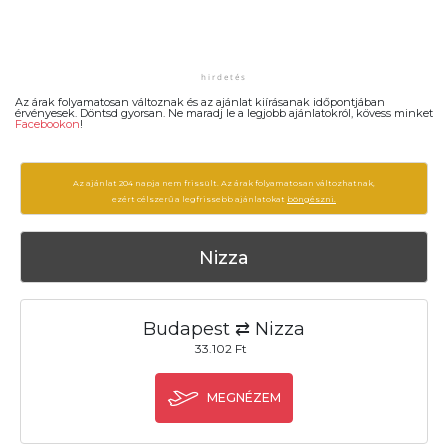
Az árak folyamatosan változnak és az ajánlat kiírásanak időpontjában
érvényesek. Döntsd gyorsan. Ne maradj le a legjobb ajánlatokról, kövess minket
Facebookon
!
Az ajánlat 204 napja nem frissült. Az árak folyamatosan változhatnak,
ezért célszerű a legfrissebb ajánlatokat
böngészni.
Nizza
Budapest ⇄ Nizza
33.102 Ft
MEGNÉZEM