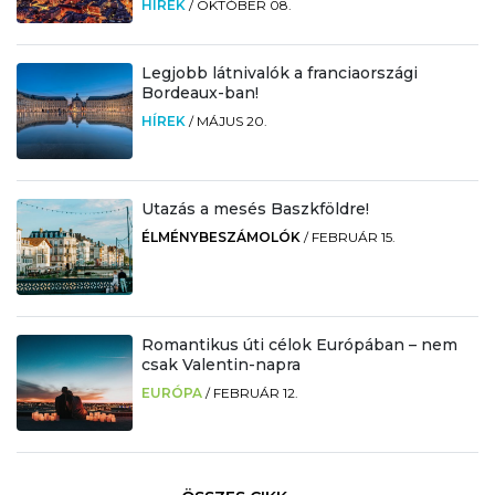
HÍREK
/
OKTÓBER 08.
Legjobb látnivalók a franciaországi
Bordeaux-ban!
HÍREK
/
MÁJUS 20.
Utazás a mesés Baszkföldre!
ÉLMÉNYBESZÁMOLÓK
/
FEBRUÁR 15.
Romantikus úti célok Európában – nem
csak Valentin-napra
EURÓPA
/
FEBRUÁR 12.