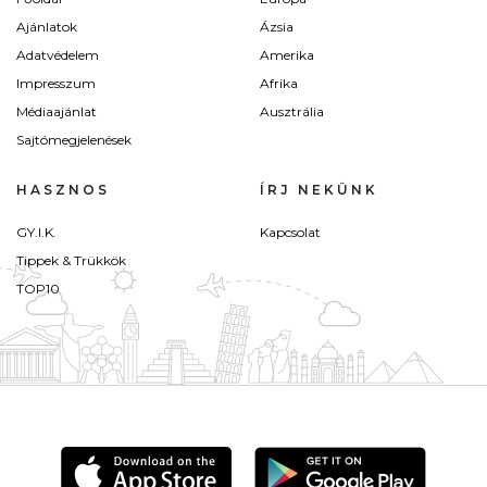
Ajánlatok
Ázsia
Adatvédelem
Amerika
Impresszum
Afrika
Médiaajánlat
Ausztrália
Sajtómegjelenések
HASZNOS
ÍRJ NEKÜNK
GY.I.K.
Kapcsolat
Tippek & Trükkök
TOP10